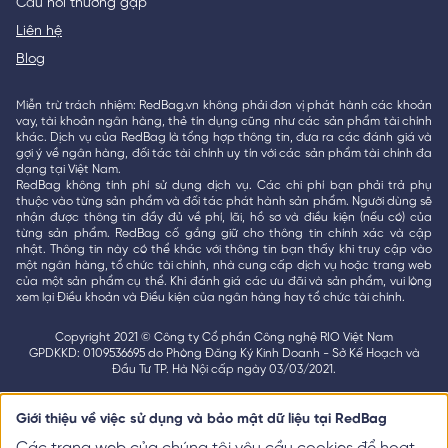
Câu hỏi thường gặp
Liên hệ
Blog
Miễn trừ trách nhiệm: RedBag.vn không phải đơn vị phát hành các khoản
vay, tài khoản ngân hàng, thẻ tín dụng cũng như các sản phẩm tài chính
khác. Dịch vụ của RedBag là tổng hợp thông tin, đưa ra các đánh giá và
gợi ý về ngân hàng, đối tác tài chính uy tín với các sản phẩm tài chính đa
dạng tại Việt Nam.
RedBag không tính phí sử dụng dịch vụ. Các chi phí bạn phải trả phụ
thuộc vào từng sản phẩm và đối tác phát hành sản phẩm. Người dùng sẽ
nhận được thông tin đầy đủ về phí, lãi, hồ sơ và điều kiện (nếu có) của
từng sản phẩm. RedBag cố gắng giữ cho thông tin chính xác và cập
nhật. Thông tin này có thể khác với thông tin bạn thấy khi truy cập vào
một ngân hàng, tổ chức tài chính, nhà cung cấp dịch vụ hoặc trang web
của một sản phẩm cụ thể. Khi đánh giá các ưu đãi và sản phẩm, vui lòng
xem lại Điều khoản và Điều kiện của ngân hàng hay tổ chức tài chính.
Copyright 2021 © Công ty Cổ phần Công nghệ RIO Việt Nam
GPDKKD: 0109536695 do Phòng Đăng Ký Kinh Doanh - Sở Kế Hoạch và
Đầu Tư TP. Hà Nội cấp ngày 03/03/2021.
Giới thiệu về việc sử dụng và bảo mật dữ liệu tại RedBag