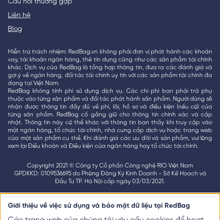
Câu hỏi thường gặp
Liên hệ
Blog
Miễn trừ trách nhiệm: RedBag.vn không phải đơn vị phát hành các khoản
vay, tài khoản ngân hàng, thẻ tín dụng cũng như các sản phẩm tài chính
khác. Dịch vụ của RedBag là tổng hợp thông tin, đưa ra các đánh giá và
gợi ý về ngân hàng, đối tác tài chính uy tín với các sản phẩm tài chính đa
dạng tại Việt Nam.
RedBag không tính phí sử dụng dịch vụ. Các chi phí bạn phải trả phụ
thuộc vào từng sản phẩm và đối tác phát hành sản phẩm. Người dùng sẽ
nhận được thông tin đầy đủ về phí, lãi, hồ sơ và điều kiện (nếu có) của
từng sản phẩm. RedBag cố gắng giữ cho thông tin chính xác và cập
nhật. Thông tin này có thể khác với thông tin bạn thấy khi truy cập vào
một ngân hàng, tổ chức tài chính, nhà cung cấp dịch vụ hoặc trang web
của một sản phẩm cụ thể. Khi đánh giá các ưu đãi và sản phẩm, vui lòng
xem lại Điều khoản và Điều kiện của ngân hàng hay tổ chức tài chính.
Copyright 2021 © Công ty Cổ phần Công nghệ RIO Việt Nam
GPDKKD: 0109536695 do Phòng Đăng Ký Kinh Doanh - Sở Kế Hoạch và
Đầu Tư TP. Hà Nội cấp ngày 03/03/2021.
Giới thiệu về việc sử dụng và bảo mật dữ liệu tại RedBag