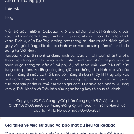
Câu hỏi thường gặp
Liên hệ
Blog
Miễn trừ trách nhiệm: RedBag.vn không phải đơn vị phát hành các khoản
vay, tài khoản ngân hàng, thẻ tín dụng cũng như các sản phẩm tài chính
khác. Dịch vụ của RedBag là tổng hợp thông tin, đưa ra các đánh giá và
gợi ý về ngân hàng, đối tác tài chính uy tín với các sản phẩm tài chính đa
dạng tại Việt Nam.
RedBag không tính phí sử dụng dịch vụ. Các chi phí bạn phải trả phụ
thuộc vào từng sản phẩm và đối tác phát hành sản phẩm. Người dùng sẽ
nhận được thông tin đầy đủ về phí, lãi, hồ sơ và điều kiện (nếu có) của
từng sản phẩm. RedBag cố gắng giữ cho thông tin chính xác và cập
nhật. Thông tin này có thể khác với thông tin bạn thấy khi truy cập vào
một ngân hàng, tổ chức tài chính, nhà cung cấp dịch vụ hoặc trang web
của một sản phẩm cụ thể. Khi đánh giá các ưu đãi và sản phẩm, vui lòng
xem lại Điều khoản và Điều kiện của ngân hàng hay tổ chức tài chính.
Copyright 2021 © Công ty Cổ phần Công nghệ RIO Việt Nam
GPDKKD: 0109536695 do Phòng Đăng Ký Kinh Doanh - Sở Kế Hoạch và
Đầu Tư TP. Hà Nội cấp ngày 03/03/2021.
Giới thiệu về việc sử dụng và bảo mật dữ liệu tại RedBag