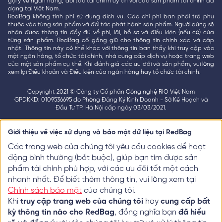
gợi ý về ngân hàng, đối tác tài chính uy tín với các sản phẩm tài chính đa
dạng tại Việt Nam.
RedBag không tính phí sử dụng dịch vụ. Các chi phí bạn phải trả phụ
thuộc vào từng sản phẩm và đối tác phát hành sản phẩm. Người dùng sẽ
nhận được thông tin đầy đủ về phí, lãi, hồ sơ và điều kiện (nếu có) của
từng sản phẩm. RedBag cố gắng giữ cho thông tin chính xác và cập
nhật. Thông tin này có thể khác với thông tin bạn thấy khi truy cập vào
một ngân hàng, tổ chức tài chính, nhà cung cấp dịch vụ hoặc trang web
của một sản phẩm cụ thể. Khi đánh giá các ưu đãi và sản phẩm, vui lòng
xem lại Điều khoản và Điều kiện của ngân hàng hay tổ chức tài chính.
Copyright 2021 © Công ty Cổ phần Công nghệ RIO Việt Nam
GPDKKD: 0109536695 do Phòng Đăng Ký Kinh Doanh - Sở Kế Hoạch và
Đầu Tư TP. Hà Nội cấp ngày 03/03/2021.
Giới thiệu về việc sử dụng và bảo mật dữ liệu tại RedBag
Các trang web của chúng tôi yêu cầu cookies để hoạt
động bình thường (bắt buộc), giúp bạn tìm được sản
phẩm tài chính phù hợp, với các ưu đãi tốt một cách
nhanh nhất. Để biết thêm thông tin, vui lòng xem tại
Chính sách bảo mật
của chúng tôi.
Khi
truy cập trang web của chúng tôi
hay
cung cấp bất
kỳ thông tin nào cho RedBag
, đồng nghĩa bạn
đã hiểu