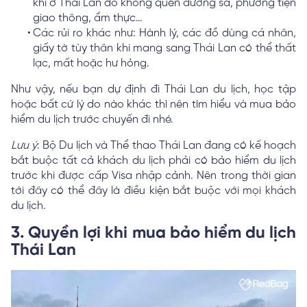
khi ở Thái Lan do không quen đường sá, phương tiện
giao thông, ẩm thực…
Các rủi ro khác như: Hành lý, các đồ dùng cá nhân,
giấy tờ tùy thân khi mang sang Thái Lan có thể thất
lạc, mất hoặc hư hỏng.
Như vậy, nếu bạn dự định đi Thái Lan du lịch, học tập
hoặc bất cứ lý do nào khác thì nên tìm hiểu và mua bảo
hiểm du lịch trước chuyến đi nhé.
Lưu ý
: Bộ Du lịch và Thể thao Thái Lan đang có kế hoạch
bắt buộc tất cả khách du lịch phải có bảo hiểm du lịch
trước khi được cấp Visa nhập cảnh. Nên trong thời gian
tới đây có thể đây là điều kiện bắt buộc với mọi khách
du lịch.
3. Quyền lợi khi mua bảo hiểm du lịch
Thái Lan