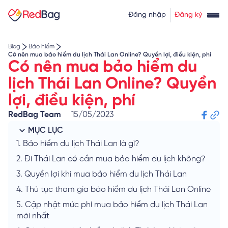
Thẻ tín dụng rút tiền
Tính lãi vay
Đăng nhập
Đăng ký
Về chúng tôi
Tính lãi tiết kiệm
Tỷ giá ngoại tệ
Blog
Bảo hiểm
Có nên mua bảo hiểm du lịch Thái Lan Online? Quyền lợi, điều kiện, phí
Có nên mua bảo hiểm du
lịch Thái Lan Online? Quyền
lợi, điều kiện, phí
RedBag Team
15/05/2023
MỤC LỤC
1.
Bảo hiểm du lịch Thái Lan là gì?
2.
Đi Thái Lan có cần mua bảo hiểm du lịch không?
3.
Quyền lợi khi mua bảo hiểm du lịch Thái Lan
4.
Thủ tục tham gia bảo hiểm du lịch Thái Lan Online
5.
Cập nhật mức phí mua bảo hiểm du lịch Thái Lan
mới nhất