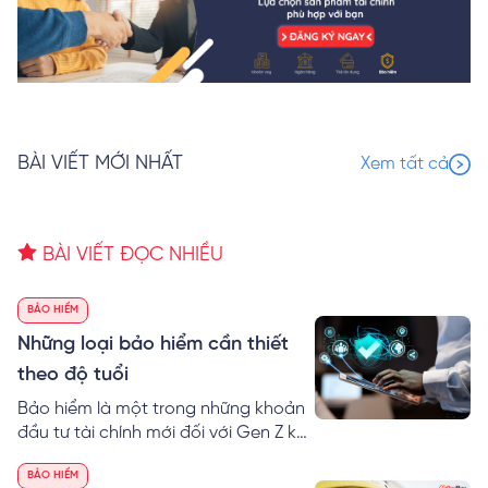
BÀI VIẾT MỚI NHẤT
Xem tất cả
BÀI VIẾT ĐỌC NHIỀU
BẢO HIỂM
Những loại bảo hiểm cần thiết
theo độ tuổi
Bảo hiểm là một trong những khoản
đầu tư tài chính mới đối với Gen Z khi
bắt đầu đi làm. Tuy nhiên, không phải
BẢO HIỂM
tất cả người trẻ đều hiểu đúng về lợi