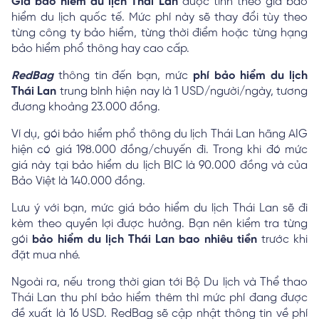
Giá bảo hiểm du lịch Thái Lan
được tính theo giá bảo
hiểm du lịch quốc tế. Mức phí này sẽ thay đổi tùy theo
từng công ty bảo hiểm, từng thời điểm hoặc từng hạng
bảo hiểm phổ thông hay cao cấp.
RedBag
thông tin đến bạn, mức
phí bảo hiểm du lịch
Thái Lan
trung bình hiện nay là 1 USD/người/ngày, tương
đương khoảng 23.000 đồng.
Ví dụ, gói bảo hiểm phổ thông du lịch Thái Lan hãng AIG
hiện có giá 198.000 đồng/chuyến đi. Trong khi đó mức
giá này tại bảo hiểm du lịch BIC là 90.000 đồng và của
Bảo Việt là 140.000 đồng.
Lưu ý với bạn, mức giá bảo hiểm du lịch Thái Lan sẽ đi
kèm theo quyền lợi được hưởng. Bạn nên kiểm tra từng
gói
bảo hiểm du lịch Thái Lan bao nhiêu tiền
trước khi
đặt mua nhé.
Ngoài ra, nếu trong thời gian tới Bộ Du lịch và Thể thao
Thái Lan thu phí bảo hiểm thêm thì mức phí đang được
đề xuất là 16 USD. RedBag sẽ cập nhật thông tin về phí