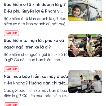
ích của bảo hiểm và không biết loại
Bảo hiểm ô tô kinh doanh là gì?
bảo hiểm nào thật sự cần thiết cho
Biểu phí, Quyền lợi & Phạm vi
mình.
bảo hiểm
Bảo hiểm ô tô kinh doanh là gì? Bảo
hiểm xe ô tô kinh doanh có bắt buộc
không? Chi tiết phạm vi bảo hiểm,
BẢO HIỂM
quyền lợi và biểu phí bảo hiểm xe ô
tô kinh doanh
Bảo hiểm tai nạn lái, phụ xe và
người ngồi trên xe là gì?
Bảo hiểm cho người ngồi trên xe ô tô
là gì? Có nên mua bảo hiểm cho
người ngồi trên xe ô tô không? Hiểu
BẢO HIỂM
hơn về bảo hiểm hành khách trên xe
qua bài viết sau!
Nên mua bảo hiểm xe máy ở bưu
điện không? Hướng dẫn chi tiết
cách mua
Các gói bảo hiểm xe máy bán ở bưu
điện là gì? Có nên mua bảo hiểm xe
máy ở bưu điện không? Cách mua,
BẢO HIỂM