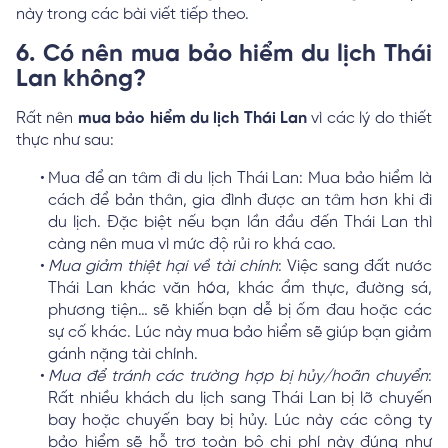
này trong các bài viết tiếp theo.
6. Có nên mua bảo hiểm du lịch Thái
Lan không?
Rất nên
mua bảo hiểm du lịch Thái Lan
vì các lý do thiết
thực như sau:
Mua để an tâm đi du lịch Thái Lan: Mua bảo hiểm là
cách để bản thân, gia đình được an tâm hơn khi đi
du lịch. Đặc biệt nếu bạn lần đầu đến Thái Lan thì
càng nên mua vì mức độ rủi ro khá cao.
Mua giảm thiệt hại về tài chính
: Việc sang đất nước
Thái Lan khác văn hóa, khác ẩm thực, đường sá,
phương tiện… sẽ khiến bạn dễ bị ốm đau hoặc các
sự cố khác. Lúc này mua bảo hiểm sẽ giúp bạn giảm
gánh nặng tài chính.
Mua để tránh các trường hợp bị hủy/hoãn chuyển
:
Rất nhiều khách du lịch sang Thái Lan bị lỡ chuyến
bay hoặc chuyến bay bị hủy. Lúc này các công ty
bảo hiểm sẽ hỗ trợ toàn bộ chi phí này đúng như