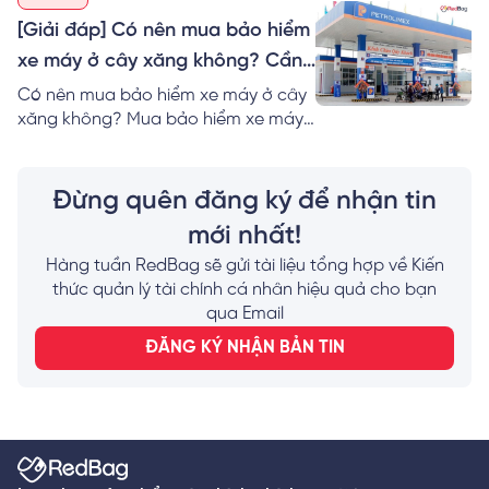
biểu phí và lưu ý khi mua? Đọc ngay
cùng RedBag!
[Giải đáp] Có nên mua bảo hiểm
xe máy ở cây xăng không? Cần
lưu ý gì?
Có nên mua bảo hiểm xe máy ở cây
xăng không? Mua bảo hiểm xe máy
ở cây xăng Petrolimex cần giấy tờ
gì? Mua bảo hiểm xe máy Online và
lưu ý? Đọc ngay!
Đừng quên đăng ký để nhận tin
mới nhất!
Hàng tuần RedBag sẽ gửi tài liệu tổng hợp về Kiến
thức quản lý tài chính cá nhân hiệu quả cho bạn
qua Email
ĐĂNG KÝ NHẬN BẢN TIN