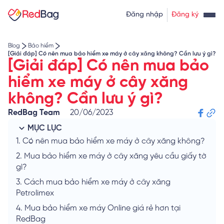
Thẻ tín dụng rút tiền
Tính lãi vay
Đăng nhập
Đăng ký
Về chúng tôi
Tính lãi tiết kiệm
Tỷ giá ngoại tệ
Blog
Bảo hiểm
[Giải đáp] Có nên mua bảo hiểm xe máy ở cây xăng không? Cần lưu ý gì?
[Giải đáp] Có nên mua bảo
hiểm xe máy ở cây xăng
không? Cần lưu ý gì?
RedBag Team
20/06/2023
MỤC LỤC
1.
Có nên mua bảo hiểm xe máy ở cây xăng không?
2.
Mua bảo hiểm xe máy ở cây xăng yêu cầu giấy tờ
gì?
3.
Cách mua bảo hiểm xe máy ở cây xăng
Petrolimex
4.
Mua bảo hiểm xe máy Online giá rẻ hơn tại
RedBag