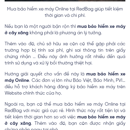
Mua bảo hiểm xe máy Online tại RedBag giúp tiết kiệm
thời gian và chi phí.
Nếu bạn là một người bận rộn thì
mua bảo hiểm xe máy
ở cây xăng
không phải là phương án lý tưởng.
Thêm vào đó, chủ sở hữu xe còn có thể gặp phải các
trường hợp bị tính sai phí, ghi sai thông tin trên giấy
chứng nhận … Điều này ảnh hưởng rất nhiều đến quá
trình sử dụng và xử lý bồi thường thiệt hại.
Hướng giải quyết cho vấn đề này là
mua bảo hiểm xe
máy Online
. Các đơn vị lớn như Bảo Việt, Bảo Minh, PVI…
đều hỗ trợ khách hàng đăng ký bảo hiểm xe máy trên
Website chính thức của họ.
Ngoài ra, bạn có thể mua bảo hiểm xe máy Online tại
RedBag với mức giá cực rẻ. Hình thức này rất tiện lợi và
tiết kiệm thời gian hơn so với việc
mua bảo hiểm xe máy
ở cây xăng
. Thêm vào đó, bạn còn được nhận giấy
chứng nhận ngay tại nhà.