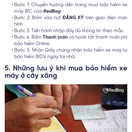
Bước 1: Chuyển hướng đến trang mua bảo hiểm xe
máy BIC của
RedBag
Bước 2: Bấm vào nút
ĐĂNG KÝ
trên giao diện màn
hình
Bước 3: Tiến hành nhập đầy đủ thông tin theo mẫu
Bước 4: Bấm
Thanh toán
và hoàn tất thanh toán phí
bảo hiểm Online
Bước 5: Nhận Giấy chứng nhận bảo hiểm xe máy từ
bảo hiểm BIDV ngay tại nhà.
5. Những lưu ý khi mua bảo hiểm xe
máy ở cây xăng