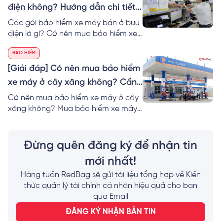
điện không? Hướng dẫn chi tiết
cách mua
Các gói bảo hiểm xe máy bán ở bưu
điện là gì? Có nên mua bảo hiểm xe
máy ở bưu điện không? Cách mua,
BẢO HIỂM
biểu phí và lưu ý khi mua? Đọc ngay
cùng RedBag!
[Giải đáp] Có nên mua bảo hiểm
xe máy ở cây xăng không? Cần
lưu ý gì?
Có nên mua bảo hiểm xe máy ở cây
xăng không? Mua bảo hiểm xe máy
ở cây xăng Petrolimex cần giấy tờ
gì? Mua bảo hiểm xe máy Online và
lưu ý? Đọc ngay!
Đừng quên đăng ký để nhận tin
mới nhất!
Hàng tuần RedBag sẽ gửi tài liệu tổng hợp về Kiến
thức quản lý tài chính cá nhân hiệu quả cho bạn
qua Email
ĐĂNG KÝ NHẬN BẢN TIN