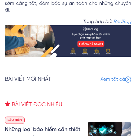
sớm càng tốt, đảm bảo sự an toàn cho những chuyến
đi.
Tổng hợp bởi
RedBag
BÀI VIẾT MỚI NHẤT
Xem tất cả
BÀI VIẾT ĐỌC NHIỀU
BẢO HIỂM
Những loại bảo hiểm cần thiết