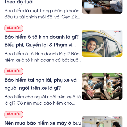
theo độ tuổi
Bảo hiểm là một trong những khoản
đầu tư tài chính mới đối với Gen Z khi
bắt đầu đi làm. Tuy nhiên, không phải
BẢO HIỂM
tất cả người trẻ đều hiểu đúng về lợi
ích của bảo hiểm và không biết loại
Bảo hiểm ô tô kinh doanh là gì?
bảo hiểm nào thật sự cần thiết cho
Biểu phí, Quyền lợi & Phạm vi
mình.
bảo hiểm
Bảo hiểm ô tô kinh doanh là gì? Bảo
hiểm xe ô tô kinh doanh có bắt buộc
không? Chi tiết phạm vi bảo hiểm,
BẢO HIỂM
quyền lợi và biểu phí bảo hiểm xe ô
tô kinh doanh
Bảo hiểm tai nạn lái, phụ xe và
người ngồi trên xe là gì?
Bảo hiểm cho người ngồi trên xe ô tô
là gì? Có nên mua bảo hiểm cho
người ngồi trên xe ô tô không? Hiểu
BẢO HIỂM
hơn về bảo hiểm hành khách trên xe
qua bài viết sau!
Nên mua bảo hiểm xe máy ở bưu