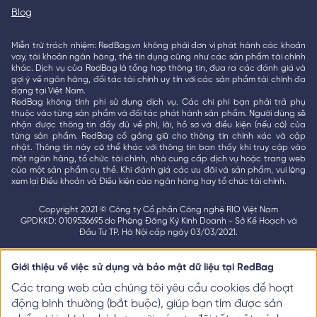
Blog
Miễn trừ trách nhiệm: RedBag.vn không phải đơn vị phát hành các khoản
vay, tài khoản ngân hàng, thẻ tín dụng cũng như các sản phẩm tài chính
khác. Dịch vụ của RedBag là tổng hợp thông tin, đưa ra các đánh giá và
gợi ý về ngân hàng, đối tác tài chính uy tín với các sản phẩm tài chính đa
dạng tại Việt Nam.
RedBag không tính phí sử dụng dịch vụ. Các chi phí bạn phải trả phụ
thuộc vào từng sản phẩm và đối tác phát hành sản phẩm. Người dùng sẽ
nhận được thông tin đầy đủ về phí, lãi, hồ sơ và điều kiện (nếu có) của
từng sản phẩm. RedBag cố gắng giữ cho thông tin chính xác và cập
nhật. Thông tin này có thể khác với thông tin bạn thấy khi truy cập vào
một ngân hàng, tổ chức tài chính, nhà cung cấp dịch vụ hoặc trang web
của một sản phẩm cụ thể. Khi đánh giá các ưu đãi và sản phẩm, vui lòng
xem lại Điều khoản và Điều kiện của ngân hàng hay tổ chức tài chính.
Copyright 2021 © Công ty Cổ phần Công nghệ RIO Việt Nam
GPDKKD: 0109536695 do Phòng Đăng Ký Kinh Doanh - Sở Kế Hoạch và
Đầu Tư TP. Hà Nội cấp ngày 03/03/2021.
Giới thiệu về việc sử dụng và bảo mật dữ liệu tại RedBag
Các trang web của chúng tôi yêu cầu cookies để hoạt
động bình thường (bắt buộc), giúp bạn tìm được sản