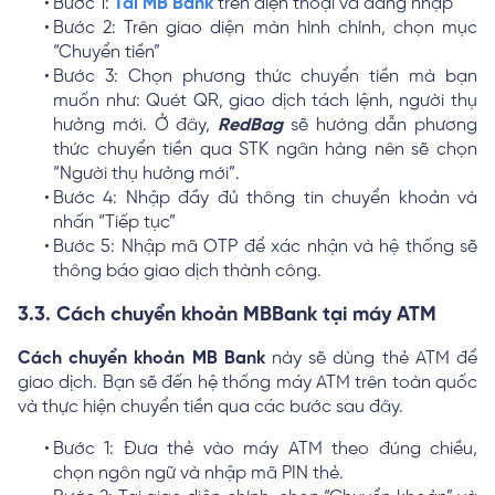
Bước 1:
Tải MB Bank
trên điện thoại và đăng nhập
Bước 2: Trên giao diện màn hình chính, chọn mục
“Chuyển tiền”
Bước 3: Chọn phương thức chuyển tiền mà bạn
muốn như: Quét QR, giao dịch tách lệnh, người thụ
hưởng mới. Ở đây,
RedBag
sẽ hướng dẫn phương
thức chuyển tiền qua STK ngân hàng nên sẽ chọn
“Người thụ hưởng mới”.
Bước 4: Nhập đầy đủ thông tin chuyển khoản và
nhấn “Tiếp tục”
Bước 5: Nhập mã OTP để xác nhận và hệ thống sẽ
thông báo giao dịch thành công.
3.3. Cách chuyển khoản MBBank tại máy ATM
Cách chuyển khoản MB Bank
này sẽ dùng thẻ ATM để
giao dịch. Bạn sẽ đến hệ thống máy ATM trên toàn quốc
và thực hiện chuyển tiền qua các bước sau đây.
Bước 1: Đưa thẻ vào máy ATM theo đúng chiều,
chọn ngôn ngữ và nhập mã PIN thẻ.