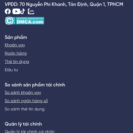
VPĐD: 70 Nguyễn Phi Khanh, Tân Định, Quận 1, TPHCM
Sản phẩm
Khoản vay
Ngân hàng
Thẻ tín dụng
Đầu tư
So sánh sản phẩm tài chính
So sánh khoản vay
So sánh ngân hàng số
So sánh thẻ tín dụng
Quản lý tài chính
Quản lý tài chính cá nhân