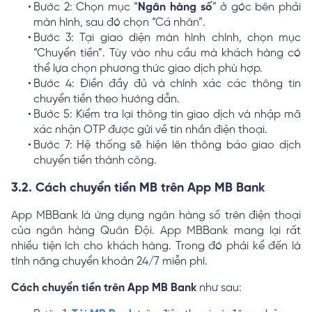
Bước 2: Chọn mục “
Ngân hàng số
” ở góc bên phải
màn hình, sau đó chọn “Cá nhân”.
Bước 3: Tại giao diện màn hình chính, chọn mục
“Chuyển tiền”. Tùy vào nhu cầu mà khách hàng có
thể lựa chọn phương thức giao dịch phù hợp.
Bước 4: Điền đầy đủ và chính xác các thông tin
chuyển tiền theo hướng dẫn.
Bước 5: Kiểm tra lại thông tin giao dịch và nhập mã
xác nhận OTP được gửi về tin nhắn điện thoại.
Bước 7: Hệ thống sẽ hiện lên thông báo giao dịch
chuyển tiền thành công.
3.2. Cách chuyển tiền MB trên App MB Bank
App MBBank là ứng dụng ngân hàng số trên điện thoại
của ngân hàng Quân Đội. App MBBank mang lại rất
nhiều tiện ích cho khách hàng. Trong đó phải kể đến là
tính năng chuyển khoản 24/7 miễn phí.
Cách chuyển tiền trên App MB Bank
như sau: