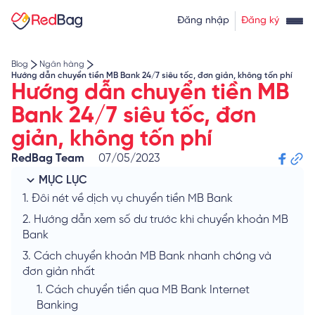
Thẻ tín dụng rút tiền
Tính lãi vay
Đăng nhập
Đăng ký
Về chúng tôi
Tính lãi tiết kiệm
Tỷ giá ngoại tệ
Blog
Ngân hàng
Hướng dẫn chuyển tiền MB Bank 24/7 siêu tốc, đơn giản, không tốn phí
Hướng dẫn chuyển tiền MB
Bank 24/7 siêu tốc, đơn
giản, không tốn phí
RedBag Team
07/05/2023
MỤC LỤC
1.
Đôi nét về dịch vụ chuyển tiền MB Bank
2.
Hướng dẫn xem số dư trước khi chuyển khoản MB
Bank
3.
Cách chuyển khoản MB Bank nhanh chóng và
đơn giản nhất
1.
Cách chuyển tiền qua MB Bank Internet
Banking