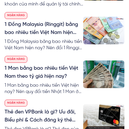
khoản của mình để quản lý tài chính
dễ dàng hơn trong cuộc sống. Cùng
NGÂN HÀNG
RedBag khám phá ngay cách rút
tiền từ tài khoản thoại về thẻ ngân
1 Đồng Malaysia (Ringgit) bằng
hàng chi tiết.
bao nhiêu tiền Việt Nam hiện
nay?
1 Đồng Malaysia bằng bao nhiêu tiền
Việt Nam hiện nay? Nên đổi 1 Ringgit
to VND ở đâu? Cách tính 1 đô
NGÂN HÀNG
Malaysia bằng bao nhiêu tiền Việt tại
40 ngân hàng.
1 Man bằng bao nhiêu tiền Việt
Nam theo tỷ giá hiện nay?
1 Man bằng bao nhiêu tiền Việt hiện
nay? Nên quy đổi tiền Nhật 1 Man ở
đâu? RedBag mách bạn cách tính &
NGÂN HÀNG
nơi đổi 1 Man VND hôm nay giá tốt
nhất!
Thẻ đen VPBank là gì? Ưu đãi,
Biểu phí & Cách đăng ký thẻ
Online