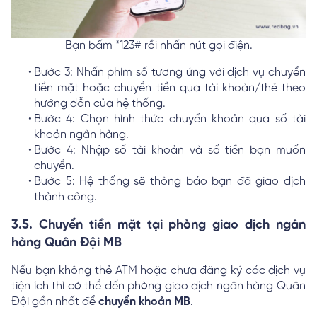
Bạn bấm *123# rồi nhấn nút gọi điện.
Bước 3: Nhấn phím số tương ứng với dịch vụ chuyển
tiền mặt hoặc chuyển tiền qua tài khoản/thẻ theo
hướng dẫn của hệ thống.
Bước 4: Chọn hình thức chuyển khoản qua số tài
khoản ngân hàng.
Bước 4: Nhập số tài khoản và số tiền bạn muốn
chuyển.
Bước 5: Hệ thống sẽ thông báo bạn đã giao dịch
thành công.
3.5. Chuyển tiền mặt tại phòng giao dịch ngân
hàng Quân Đội MB
Nếu bạn không thẻ ATM hoặc chưa đăng ký các dịch vụ
tiện ích thì có thể đến phòng giao dịch ngân hàng Quân
Đội gần nhất để
chuyển khoản MB
.