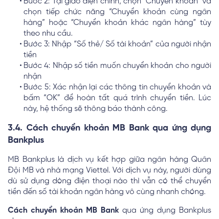
Bước 2: Tại giao diện chính, chọn “Chuyển khoản” và
chọn tiếp chức năng “Chuyển khoản cùng ngân
hàng” hoặc “Chuyển khoản khác ngân hàng” tùy
theo nhu cầu.
Bước 3: Nhập “Số thẻ/ Số tài khoản” của người nhận
tiền
Bước 4: Nhập số tiền muốn chuyển khoản cho người
nhận
Bước 5: Xác nhận lại các thông tin chuyển khoản và
bấm “OK” để hoàn tất quá trình chuyển tiền. Lúc
này, hệ thống sẽ thông báo thành công.
3.4. Cách chuyển khoản MB Bank qua ứng dụng
Bankplus
MB Bankplus là dịch vụ kết hợp giữa ngân hàng Quân
Đội MB và nhà mạng Viettel. Với dịch vụ này, người dùng
dù sử dụng dòng điện thoại nào thì vẫn có thể chuyển
tiền đến số tài khoản ngân hàng vô cùng nhanh chóng.
Cách chuyển khoản MB Bank
qua ứng dụng Bankplus