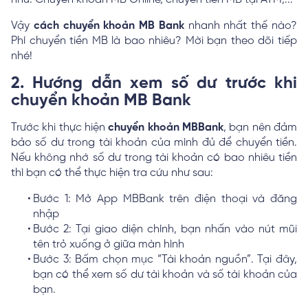
Vậy
cách chuyển khoản MB Bank
nhanh nhất thế nào?
Phí chuyển tiền MB là bao nhiêu? Mời bạn theo dõi tiếp
nhé!
2. Hướng dẫn xem số dư trước khi
chuyển khoản MB Bank
Trước khi thực hiện
chuyển khoản MBBank
, bạn nên đảm
bảo số dư trong tài khoản của mình đủ để chuyển tiền.
Nếu không nhớ số dư trong tài khoản có bao nhiêu tiền
thì bạn có thể thực hiện tra cứu như sau:
Bước 1: Mở App MBBank trên điện thoại và đăng
nhập
Bước 2: Tại giao diện chính, bạn nhấn vào nút mũi
tên trỏ xuống ở giữa màn hình
Bước 3: Bấm chọn mục “Tài khoản nguồn”. Tại đây,
bạn có thể xem số dư tài khoản và số tài khoản của
bạn.