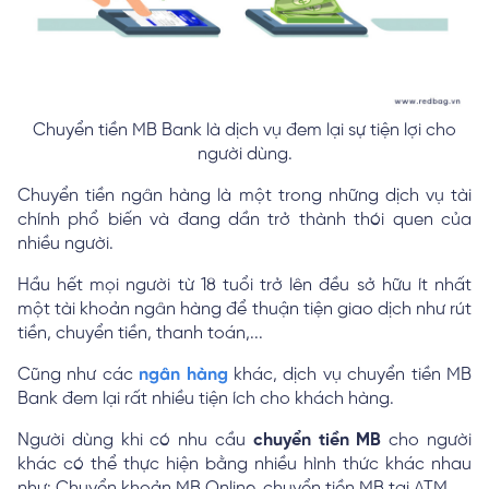
Chuyển tiền MB Bank là dịch vụ đem lại sự tiện lợi cho
người dùng.
Chuyển tiền ngân hàng là một trong những dịch vụ tài
chính phổ biến và đang dần trở thành thói quen của
nhiều người.
Hầu hết mọi người từ 18 tuổi trở lên đều sở hữu ít nhất
một tài khoản ngân hàng để thuận tiện giao dịch như rút
tiền, chuyển tiền, thanh toán,...
Cũng như các
ngân hàng
khác, dịch vụ chuyển tiền MB
Bank đem lại rất nhiều tiện ích cho khách hàng.
Người dùng khi có nhu cầu
chuyển tiền MB
cho người
khác có thể thực hiện bằng nhiều hình thức khác nhau
như: Chuyển khoản MB Online, chuyển tiền MB tại ATM,...