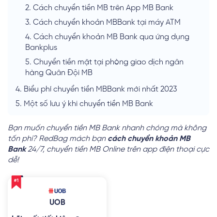
2.
Cách chuyển tiền MB trên App MB Bank
3.
Cách chuyển khoản MBBank tại máy ATM
4.
Cách chuyển khoản MB Bank qua ứng dụng
Bankplus
5.
Chuyển tiền mặt tại phòng giao dịch ngân
hàng Quân Đội MB
4.
Biểu phí chuyển tiền MBBank mới nhất 2023
5.
Một số lưu ý khi chuyển tiền MB Bank
Bạn muốn chuyển tiền MB Bank nhanh chóng mà không
tốn phí? RedBag mách bạn
cách chuyển khoản MB
Bank
24/7, chuyển tiền MB Online trên app điện thoại cực
dễ!
UOB