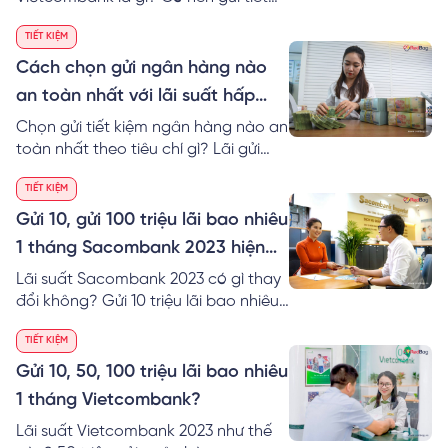
kiệm tích lũy Vietcombank không?
TIẾT KIỆM
Đọc cách mở sổ tiết kiệm hàng
tháng Vietcombank ngay!
Cách chọn gửi ngân hàng nào
an toàn nhất với lãi suất hấp
dẫn 2023
Chọn gửi tiết kiệm ngân hàng nào an
toàn nhất theo tiêu chí gì? Lãi gửi
tiền ngân hàng hiện nay ra sao?
TIẾT KIỆM
RedBag đề xuất 6+ ngân hàng an
toàn nhất. Đọc ngay!
Gửi 10, gửi 100 triệu lãi bao nhiêu
1 tháng Sacombank 2023 hiện
nay?
Lãi suất Sacombank 2023 có gì thay
đổi không? Gửi 10 triệu lãi bao nhiêu 1
tháng Sacombank? Xem ngay cách
TIẾT KIỆM
tính gửi 20 triệu lãi suất bao nhiêu
Sacombank!
Gửi 10, 50, 100 triệu lãi bao nhiêu
1 tháng Vietcombank?
Lãi suất Vietcombank 2023 như thế