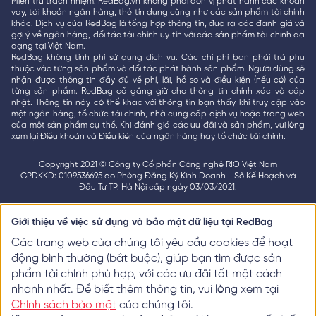
Miễn trừ trách nhiệm: RedBag.vn không phải đơn vị phát hành các khoản
vay, tài khoản ngân hàng, thẻ tín dụng cũng như các sản phẩm tài chính
khác. Dịch vụ của RedBag là tổng hợp thông tin, đưa ra các đánh giá và
gợi ý về ngân hàng, đối tác tài chính uy tín với các sản phẩm tài chính đa
dạng tại Việt Nam.
RedBag không tính phí sử dụng dịch vụ. Các chi phí bạn phải trả phụ
thuộc vào từng sản phẩm và đối tác phát hành sản phẩm. Người dùng sẽ
nhận được thông tin đầy đủ về phí, lãi, hồ sơ và điều kiện (nếu có) của
từng sản phẩm. RedBag cố gắng giữ cho thông tin chính xác và cập
nhật. Thông tin này có thể khác với thông tin bạn thấy khi truy cập vào
một ngân hàng, tổ chức tài chính, nhà cung cấp dịch vụ hoặc trang web
của một sản phẩm cụ thể. Khi đánh giá các ưu đãi và sản phẩm, vui lòng
xem lại Điều khoản và Điều kiện của ngân hàng hay tổ chức tài chính.
Copyright 2021 © Công ty Cổ phần Công nghệ RIO Việt Nam
GPDKKD: 0109536695 do Phòng Đăng Ký Kinh Doanh - Sở Kế Hoạch và
Đầu Tư TP. Hà Nội cấp ngày 03/03/2021.
Giới thiệu về việc sử dụng và bảo mật dữ liệu tại RedBag
Các trang web của chúng tôi yêu cầu cookies để hoạt
động bình thường (bắt buộc), giúp bạn tìm được sản
phẩm tài chính phù hợp, với các ưu đãi tốt một cách
nhanh nhất. Để biết thêm thông tin, vui lòng xem tại
Chính sách bảo mật
của chúng tôi.