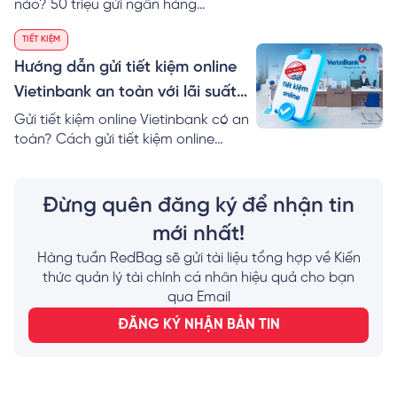
nào? 50 triệu gửi ngân hàng
Vietcombank lãi suất bao nhiêu? Có
TIẾT KIỆM
nên gửi 10, 50, 100 triệu vào ngân
hàng Vietcombank? Tìm hiểu ngay!
Hướng dẫn gửi tiết kiệm online
Vietinbank an toàn với lãi suất
cực tốt
Gửi tiết kiệm online Vietinbank có an
toàn? Cách gửi tiết kiệm online
Vietinbank, gửi tiết kiệm Vietinbank
Ipay, tất toán TK tiết kiệm online?
Xem ngay cùng RedBag!
Đừng quên đăng ký để nhận tin
mới nhất!
Hàng tuần RedBag sẽ gửi tài liệu tổng hợp về Kiến
thức quản lý tài chính cá nhân hiệu quả cho bạn
qua Email
ĐĂNG KÝ NHẬN BẢN TIN