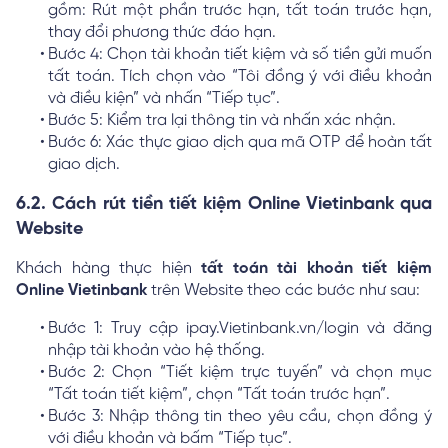
gồm: Rút một phần trước hạn, tất toán trước hạn,
thay đổi phương thức đáo hạn.
Bước 4: Chọn tài khoản tiết kiệm và số tiền gửi muốn
tất toán. Tích chọn vào “Tôi đồng ý với điều khoản
và điều kiện” và nhấn “Tiếp tục”.
Bước 5: Kiểm tra lại thông tin và nhấn xác nhận.
Bước 6: Xác thực giao dịch qua mã OTP để hoàn tất
giao dịch.
6.2. Cách rút tiền tiết kiệm Online Vietinbank qua
Website
Khách hàng thực hiện
tất toán tài khoản tiết kiệm
Online Vietinbank
trên Website theo các bước như sau:
Bước 1: Truy cập ipay.Vietinbank.vn/login và đăng
nhập tài khoản vào hệ thống.
Bước 2: Chọn “Tiết kiệm trực tuyến” và chọn mục
“Tất toán tiết kiệm”, chọn “Tất toán trước hạn”.
Bước 3: Nhập thông tin theo yêu cầu, chọn đồng ý
với điều khoản và bấm “Tiếp tục”.