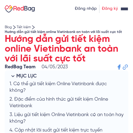
Thẻ tín dụng rút tiền
Tính lãi vay
Đăng nhập
Đăng ký
Về chúng tôi
Tính lãi tiết kiệm
Tỷ giá ngoại tệ
Blog
Tiết kiệm
Hướng dẫn gửi tiết kiệm online Vietinbank an toàn với lãi suất cực tốt
Hướng dẫn gửi tiết kiệm
online Vietinbank an toàn
với lãi suất cực tốt
RedBag Team
04/05/2023
MỤC LỤC
1.
Có thể gửi tiết kiệm Online Vietinbank được
không?
2.
Đặc điểm của hình thức gửi tiết kiệm Online
Vietinbank
3.
Liệu gửi tiết kiệm Online Vietinbank có an toàn hay
không?
4.
Cập nhật lãi suất gửi tiết kiệm trực tuyến