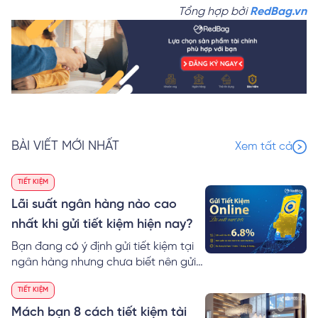
Tổng hợp bởi
RedBag.vn
BÀI VIẾT MỚI NHẤT
Xem tất cả
TIẾT KIỆM
Lãi suất ngân hàng nào cao
nhất khi gửi tiết kiệm hiện nay?
Bạn đang có ý định gửi tiết kiệm tại
ngân hàng nhưng chưa biết nên gửi
ngân hàng nào và lãi suất ngân
TIẾT KIỆM
hàng nào cao nhất hiện nay?Bài viết
hôm nay sẽ giúp ích cho bạn đấy.
Mách bạn 8 cách tiết kiệm tài