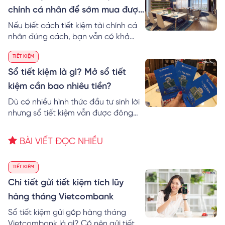
chính cá nhân để sớm mua được
nhà
Nếu biết cách tiết kiệm tài chính cá
nhân đúng cách, bạn vẫn có khả
năng mua được nhà. RedBag sẽ đưa
TIẾT KIỆM
ra một số mẹo tiết kiệm tiền mua nhà
hiệu quả mà bạn có thể áp dụng
Sổ tiết kiệm là gì? Mở sổ tiết
ngay từ hôm nay.
kiệm cần bao nhiêu tiền?
Dù có nhiều hình thức đầu tư sinh lời
nhưng sổ tiết kiệm vẫn được đông
đảo người dùng lựa chọn. Vậy sổ tiết
kiệm là gì? Muốn mở sổ tiết kiệm cần
BÀI VIẾT ĐỌC NHIỀU
có bao nhiêu tiền? Bài viết hôm nay,
RedBag sẽ chia sẻ đến bạn kỹ hơn về
vấn đề này.
TIẾT KIỆM
Chi tiết gửi tiết kiệm tích lũy
hàng tháng Vietcombank
Sổ tiết kiệm gửi góp hàng tháng
Vietcombank là gì? Có nên gửi tiết