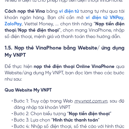
Nhiều ví điện tử cho phép nạp tiền điện thoại VinaPhone.
Cách nạp thẻ Vina
bằng
ví điện tử
tương tự như qua tài
khoản ngân hàng. Bạn chỉ cần mở
ví điện tử VNPay
,
ZaloPay
, Viettel Money, ... chọn tính năng “
Nạp tiền điện
thoại/Nạp thẻ điện thoại
”, chọn mạng VinaPhone, nhập
số điện thoại, mệnh giá và thanh toán theo hướng dẫn.
1.5. Nạp thẻ VinaPhone bằng Website/ ứng dụng
My VNPT
Để thực hiện
nạp thẻ điện thoại Online VinaPhone
qua
Website/ứng dụng My VNPT, bạn đọc làm theo các bước
như sau:
Qua Website My VNPT
Bước 1: Truy cập trang Web
my.vnpt.com.vn
, sau đó
đăng nhập tài khoản VNPT
Bước 2: Chọn biểu tượng “
Nạp tiền điện thoại
”
Bước 3: Lựa chọn “
Hình thức thanh toán
”
Bước 4: Nhập số điện thoại, số thẻ cào với hình thức