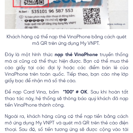
Khách hàng có thể nạp thẻ VinaPhone bằng cách quét
mã QR trên ứng dụng My VNPT.
Đây là một hình thức
nạp thẻ VinaPhone
truyền thống
mà ai cũng có thể thực hiện được. Bạn có thể mua thẻ
cào giấy tại các đại lý hoặc các điểm bán lẻ của
VinaPhone trên toàn quốc. Tiếp theo, bạn cào nhẹ lớp
giấy bạc để nhận mã số thẻ cào.
Để nạp Card Vina, bấm
*100*
# OK
. Sau khi hoàn tất
thao tác này, hệ thống sẽ thông báo quý khách đã nạp
tiền VinaPhone thành công.
Ngoài ra, khách hàng cũng có thể nạp tiền bằng cách
mở ứng dụng My VNPT và quét mã QR trên thẻ cào điện
thoại. Sau đó, số tiền tương ứng sẽ được cộng vào tài