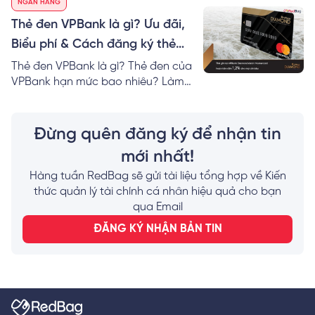
NGÂN HÀNG
nơi đổi 1 Man VND hôm nay giá tốt
nhất!
Thẻ đen VPBank là gì? Ưu đãi,
Biểu phí & Cách đăng ký thẻ
Online
Thẻ đen VPBank là gì? Thẻ đen của
VPBank hạn mức bao nhiêu? Làm
thẻ VPBank Diamond cần bao nhiêu
tiền? Mách bạn cách đăng ký thẻ
đen của VPBank nhanh nhất!
Đừng quên đăng ký để nhận tin
mới nhất!
Hàng tuần RedBag sẽ gửi tài liệu tổng hợp về Kiến
thức quản lý tài chính cá nhân hiệu quả cho bạn
qua Email
ĐĂNG KÝ NHẬN BẢN TIN