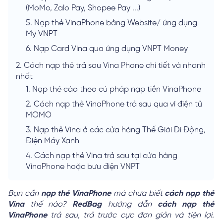
(MoMo, Zalo Pay, Shopee Pay ...)
5.
Nạp thẻ VinaPhone bằng Website/ ứng dụng
My VNPT
6.
Nạp Card Vina qua ứng dụng VNPT Money
2.
Cách nạp thẻ trả sau Vina Phone chi tiết và nhanh
nhất
1.
Nạp thẻ cào theo cú pháp nạp tiền VinaPhone
2.
Cách nạp thẻ VinaPhone trả sau qua ví điện tử
MOMO
3.
Nạp thẻ Vina ở các cửa hàng Thế Giới Di Động,
Điện Máy Xanh
4.
Cách nạp thẻ Vina trả sau tại cửa hàng
VinaPhone hoặc bưu điện VNPT
Bạn cần
nạp thẻ VinaPhone
mà chưa biết
cách nạp thẻ
Vina
thế nào?
RedBag
hướng dẫn
cách nạp thẻ
VinaPhone
trả sau, trả trước cực đơn giản và tiện lợi.