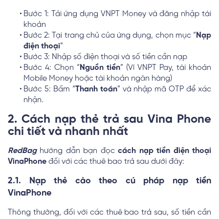
Bước 1: Tải ứng dụng VNPT Money và đăng nhập tài
khoản
Bước 2: Tại trang chủ của ứng dụng, chọn mục “
Nạp
điện thoại
”
Bước 3: Nhập số điện thoại và số tiền cần nạp
Bước 4: Chọn “
Nguồn tiền
” (Ví VNPT Pay, tài khoản
Mobile Money hoặc tài khoản ngân hàng)
Bước 5: Bấm “
Thanh toán
” và nhập mã OTP để xác
nhận.
2. Cách nạp thẻ trả sau Vina Phone
chi tiết và nhanh nhất
RedBag
hướng dẫn bạn đọc
cách nạp tiền điện thoại
VinaPhone
đối với các thuê bao trả sau dưới đây:
2.1. Nạp thẻ cào theo cú pháp nạp tiền
VinaPhone
Thông thường, đối với các thuê bao trả sau, số tiền cần