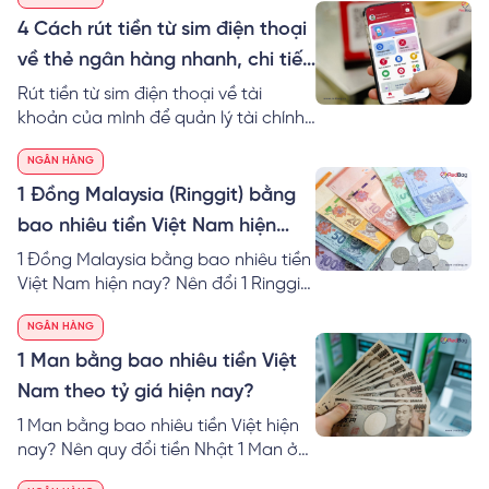
dụng tiền linh hoạt vào nhiều công
việc khác nhau nhanh chóng hơn.
4 Cách rút tiền từ sim điện thoại
Tìm hiểu ngay cách rút tiền từ sim
về thẻ ngân hàng nhanh, chi tiết
điện thoại về MoMo an toàn nhé!
nhất
Rút tiền từ sim điện thoại về tài
khoản của mình để quản lý tài chính
dễ dàng hơn trong cuộc sống. Cùng
NGÂN HÀNG
RedBag khám phá ngay cách rút
tiền từ tài khoản thoại về thẻ ngân
1 Đồng Malaysia (Ringgit) bằng
hàng chi tiết.
bao nhiêu tiền Việt Nam hiện
nay?
1 Đồng Malaysia bằng bao nhiêu tiền
Việt Nam hiện nay? Nên đổi 1 Ringgit
to VND ở đâu? Cách tính 1 đô
NGÂN HÀNG
Malaysia bằng bao nhiêu tiền Việt tại
40 ngân hàng.
1 Man bằng bao nhiêu tiền Việt
Nam theo tỷ giá hiện nay?
1 Man bằng bao nhiêu tiền Việt hiện
nay? Nên quy đổi tiền Nhật 1 Man ở
đâu? RedBag mách bạn cách tính &