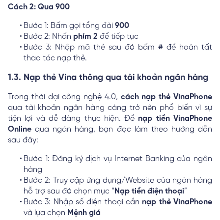
Cách 2: Qua 900
Bước 1: Bấm gọi tổng đài
900
Bước 2: Nhấn
phím 2
để tiếp tục
Bước 3: Nhập mã thẻ sau đó bấm
#
để hoàn tất
thao tác nạp thẻ.
1.3. Nạp thẻ Vina thông qua tài khoản ngân hàng
Trong thời đại công nghệ 4.0,
cách nạp thẻ VinaPhone
qua tài khoản ngân hàng càng trở nên phổ biến vì sự
tiện lợi và dễ dàng thực hiện. Để
nạp tiền VinaPhone
Online
qua ngân hàng, bạn đọc làm theo hướng dẫn
sau đây:
Bước 1: Đăng ký dịch vụ Internet Banking của ngân
hàng
Bước 2: Truy cập ứng dụng/Website của ngân hàng
hỗ trợ sau đó chọn mục “
Nạp tiền điện thoại
”
Bước 3: Nhập số điện thoại cần
nạp thẻ VinaPhone
và lựa chọn
Mệnh giá