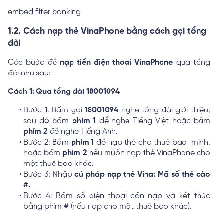
embed filter banking
1.2. Cách nạp thẻ VinaPhone bằng cách gọi tổng
đài
Các bước để
nạp tiền điện thoại VinaPhone
qua tổng
đài như sau:
Cách 1: Qua tổng đài 18001094
Bước 1: Bấm gọi
18001094
nghe tổng đài giới thiệu,
sau đó bấm
phím 1
để nghe Tiếng Việt hoặc bấm
phím 2
để nghe Tiếng Anh.
Bước 2: Bấm
phím 1
để nạp thẻ cho thuê bao mình,
hoặc bấm
phím 2
nếu muốn nạp thẻ VinaPhone cho
một thuê bao khác.
Bước 3: Nhập
cú pháp nạp thẻ Vina: Mã số thẻ cào
#.
Bước 4: Bấm số điện thoại cần nạp và kết thúc
bằng phím
#
(nếu nạp cho một thuê bao khác).