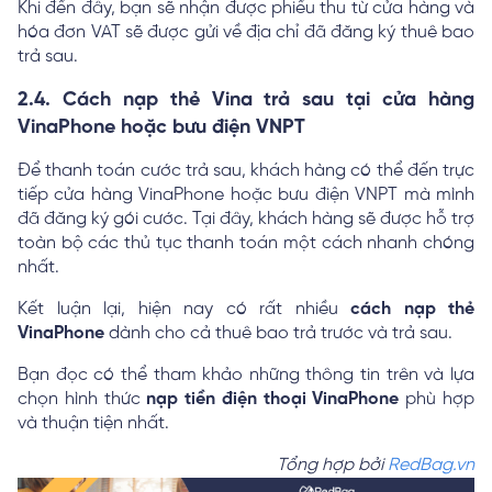
Khi đến đây, bạn sẽ nhận được phiếu thu từ cửa hàng và
hóa đơn VAT sẽ được gửi về địa chỉ đã đăng ký thuê bao
trả sau.
2.4. Cách nạp thẻ Vina trả sau tại cửa hàng
VinaPhone hoặc bưu điện VNPT
Để thanh toán cước trả sau, khách hàng có thể đến trực
tiếp cửa hàng VinaPhone hoặc bưu điện VNPT mà mình
đã đăng ký gói cước. Tại đây, khách hàng sẽ được hỗ trợ
toàn bộ các thủ tục thanh toán một cách nhanh chóng
nhất.
Kết luận lại, hiện nay có rất nhiều
cách nạp thẻ
VinaPhone
dành cho cả thuê bao trả trước và trả sau.
Bạn đọc có thể tham khảo những thông tin trên và lựa
chọn hình thức
nạp tiền điện thoại VinaPhone
phù hợp
và thuận tiện nhất.
Tổng hợp bởi
RedBag.vn