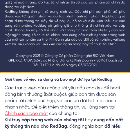
gợi ý về ngân hàng, đối tác tài chính uy tín với các sản phẩm tài chính đa
dạng tại Việt Nam.
RedBag không tính phí sử dụng dịch vụ. Các chi phí bạn phải trả phụ
thuộc vào từng sản phẩm và đối tác phát hành sản phẩm. Người dùng sẽ
nhận được thông tin đầy đủ về phí, lãi, hồ sơ và điều kiện (nếu có) của
từng sản phẩm. RedBag cố gắng giữ cho thông tin chính xác và cập
nhật. Thông tin này có thể khác với thông tin bạn thấy khi truy cập vào
một ngân hàng, tổ chức tài chính, nhà cung cấp dịch vụ hoặc trang web
của một sản phẩm cụ thể. Khi đánh giá các ưu đãi và sản phẩm, vui lòng
xem lại Điều khoản và Điều kiện của ngân hàng hay tổ chức tài chính.
Copyright 2021 © Công ty Cổ phần Công nghệ RIO Việt Nam
GPDKKD: 0109536695 do Phòng Đăng Ký Kinh Doanh - Sở Kế Hoạch và
Đầu Tư TP. Hà Nội cấp ngày 03/03/2021.
Giới thiệu về việc sử dụng và bảo mật dữ liệu tại RedBag
Các trang web của chúng tôi yêu cầu cookies để hoạt
động bình thường (bắt buộc), giúp bạn tìm được sản
phẩm tài chính phù hợp, với các ưu đãi tốt một cách
nhanh nhất. Để biết thêm thông tin, vui lòng xem tại
Chính sách bảo mật
của chúng tôi.
Khi
truy cập trang web của chúng tôi
hay
cung cấp bất
kỳ thông tin nào cho RedBag
, đồng nghĩa bạn
đã hiểu