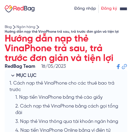
Thẻ tín dụng rút tiền
Tính lãi vay
Đăng nhập
Đăng ký
Về chúng tôi
Tính lãi tiết kiệm
Tỷ giá ngoại tệ
Blog
Ngân hàng
Hướng dẫn nạp thẻ VinaPhone trả sau, trả trước đơn giản và tiện lợi
Hướng dẫn nạp thẻ
VinaPhone trả sau, trả
trước đơn giản và tiện lợi
RedBag Team
18/05/2023
MỤC LỤC
1.
Cách nạp thẻ VinaPhone cho các thuê bao trả
trước
1.
Nạp tiền VinaPhone bằng thẻ cào giấy
2.
Cách nạp thẻ VinaPhone bằng cách gọi tổng
đài
3.
Nạp thẻ Vina thông qua tài khoản ngân hàng
4.
Nạp tiền VinaPhone Online bằng ví điện tử