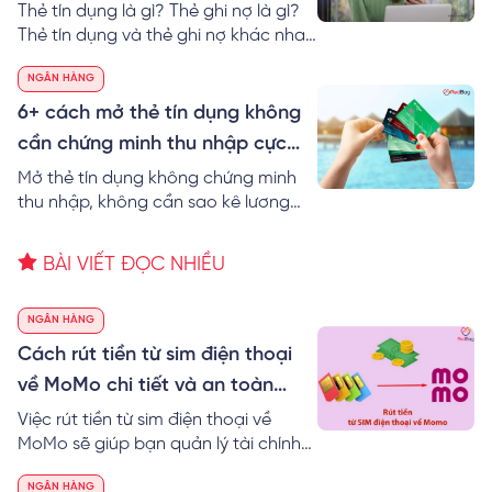
dễ nhất
Thẻ tín dụng là gì? Thẻ ghi nợ là gì?
Thẻ tín dụng và thẻ ghi nợ khác nhau
không? Thông tin các loại thẻ tín
NGÂN HÀNG
dụng và cách sử dụng thẻ tín dụng
không mất lãi!
6+ cách mở thẻ tín dụng không
cần chứng minh thu nhập cực
đơn giản
Mở thẻ tín dụng không chứng minh
thu nhập, không cần sao kê lương
được không? RedBag bật mí 6+ cách
mở thẻ tín dụng không cần chứng
BÀI VIẾT ĐỌC NHIỀU
minh thu nhập cực dễ.
NGÂN HÀNG
Cách rút tiền từ sim điện thoại
về MoMo chi tiết và an toàn
nhất
Việc rút tiền từ sim điện thoại về
MoMo sẽ giúp bạn quản lý tài chính
hiệu quả. Đặc biệt, bạn có thể sử
NGÂN HÀNG