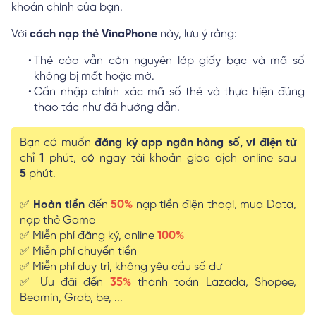
khoản chính của bạn.
Với
cách nạp thẻ VinaPhone
này, lưu ý rằng:
Thẻ cào vẫn còn nguyên lớp giấy bạc và mã số
không bị mất hoặc mờ.
Cần nhập chính xác mã số thẻ và thực hiện đúng
thao tác như đã hướng dẫn.
Bạn có muốn
đăng ký app ngân hàng số, ví điện tử
chỉ
1
phút, có ngay tài khoản giao dịch online sau
5
phút.
✅
Hoàn tiền
đến
50%
nạp tiền điện thoại, mua Data,
nạp thẻ Game
✅ Miễn phí đăng ký, online
100%
✅ Miễn phí chuyển tiền
✅ Miễn phí duy trì, không yêu cầu số dư
✅ Ưu đãi đến
35%
thanh toán Lazada, Shopee,
Beamin, Grab, be, ...