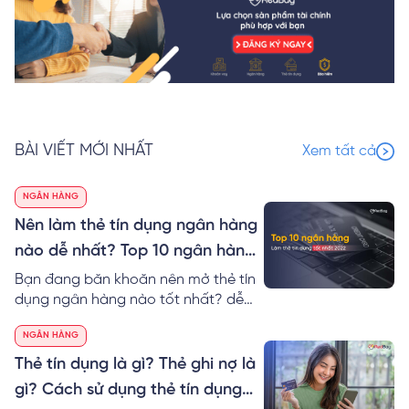
BÀI VIẾT MỚI NHẤT
Xem tất cả
NGÂN HÀNG
Nên làm thẻ tín dụng ngân hàng
nào dễ nhất? Top 10 ngân hàng
làm thẻ tín dụng tốt nhất 2024
Bạn đang băn khoăn nên mở thẻ tín
dụng ngân hàng nào tốt nhất? dễ
nhất? RedBag sẽ giúp bạn so sánh
NGÂN HÀNG
thẻ tín dụng các ngân hàng cũng
như gợi ý Top 10 ngân hàng làm thẻ
Thẻ tín dụng là gì? Thẻ ghi nợ là
tín dụng tốt nhất hiện nay.
gì? Cách sử dụng thẻ tín dụng