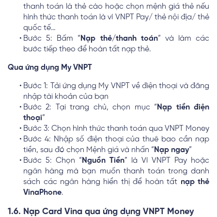
thanh toán là thẻ cào hoặc chọn mệnh giá thẻ nếu
hình thức thanh toán là ví VNPT Pay/ thẻ nội địa/ thẻ
quốc tế…
Bước 5: Bấm “
Nạp thẻ/thanh toán
” và làm các
bước tiếp theo để hoàn tất nạp thẻ.
Qua ứng dụng My VNPT
Bước 1: Tải ứng dụng My VNPT về điện thoại và đăng
nhập tài khoản của bạn
Bước 2: Tại trang chủ, chọn mục “
Nạp tiền điện
thoại
”
Bước 3: Chọn hình thức thanh toán qua VNPT Money
Bước 4: Nhập số điện thoại của thuê bao cần nạp
tiền, sau đó chọn Mệnh giá và nhấn “
Nạp ngay
”
Bước 5: Chọn “
Nguồn Tiền
” là Ví VNPT Pay hoặc
ngân hàng mà bạn muốn thanh toán trong danh
sách các ngân hàng hiển thị để hoàn tất
nạp thẻ
VinaPhone
.
1.6. Nạp Card Vina qua ứng dụng VNPT Money