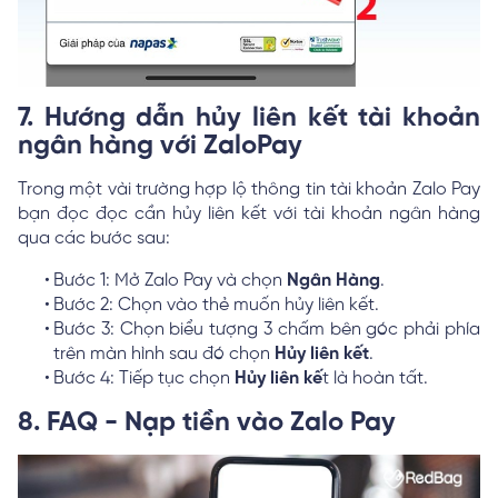
7. Hướng dẫn hủy liên kết tài khoản
ngân hàng với ZaloPay
Trong một vài trường hợp lộ thông tin tài khoản Zalo Pay
bạn đọc đọc cần hủy liên kết với tài khoản ngân hàng
qua các bước sau:
Bước 1: Mở Zalo Pay và chọn
Ngân Hàng
.
Bước 2: Chọn vào thẻ muốn hủy liên kết.
Bước 3: Chọn biểu tượng 3 chấm bên góc phải phía
trên màn hình sau đó chọn
Hủy liên kết
.
Bước 4: Tiếp tục chọn
Hủy liên kế
t là hoàn tất.
8. FAQ - Nạp tiền vào Zalo Pay