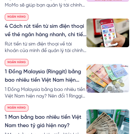
MoMo sẽ giúp bạn quản lý tài chính
hiệu quả. Đặc biệt, bạn có thể sử
NGÂN HÀNG
dụng tiền linh hoạt vào nhiều công
việc khác nhau nhanh chóng hơn.
4 Cách rút tiền từ sim điện thoại
Tìm hiểu ngay cách rút tiền từ sim
về thẻ ngân hàng nhanh, chi tiết
điện thoại về MoMo an toàn nhé!
nhất
Rút tiền từ sim điện thoại về tài
khoản của mình để quản lý tài chính
dễ dàng hơn trong cuộc sống. Cùng
NGÂN HÀNG
RedBag khám phá ngay cách rút
tiền từ tài khoản thoại về thẻ ngân
1 Đồng Malaysia (Ringgit) bằng
hàng chi tiết.
bao nhiêu tiền Việt Nam hiện
nay?
1 Đồng Malaysia bằng bao nhiêu tiền
Việt Nam hiện nay? Nên đổi 1 Ringgit
to VND ở đâu? Cách tính 1 đô
NGÂN HÀNG
Malaysia bằng bao nhiêu tiền Việt tại
40 ngân hàng.
1 Man bằng bao nhiêu tiền Việt
Nam theo tỷ giá hiện nay?