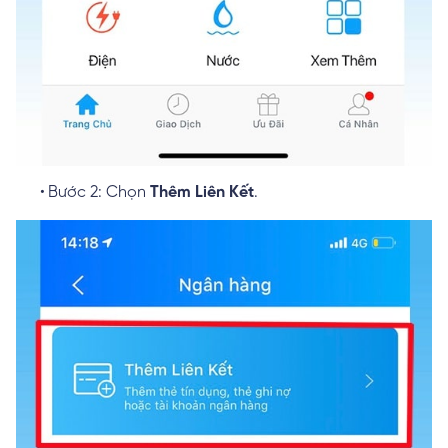
Bước 2: Chọn
Thêm Liên Kết
.