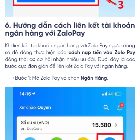
6. Hướng dẫn cách liên kết tài khoản
ngân hàng với ZaloPay
Khi liên kết tài khoản ngân hàng với Zalo Pay người dùng
sẽ dễ dàng thực hiện các
cách nạp tiền vào Zalo Pay
đồng thời có cơ hội nhận nhiều ưu đãi. Dưới đây là các
bước cực đơn giản để liên kết Zalo Pay với ngân hàng.
Bước 1: Mở Zalo Pay và chọn
Ngân Hàng
.