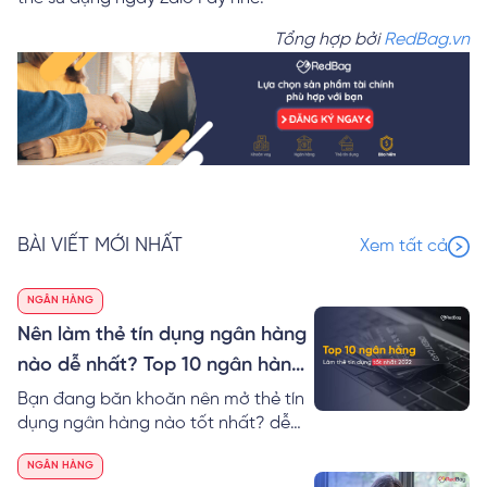
Tổng hợp bởi
RedBag.vn
BÀI VIẾT MỚI NHẤT
Xem tất cả
NGÂN HÀNG
Nên làm thẻ tín dụng ngân hàng
nào dễ nhất? Top 10 ngân hàng
làm thẻ tín dụng tốt nhất 2024
Bạn đang băn khoăn nên mở thẻ tín
dụng ngân hàng nào tốt nhất? dễ
nhất? RedBag sẽ giúp bạn so sánh
NGÂN HÀNG
thẻ tín dụng các ngân hàng cũng