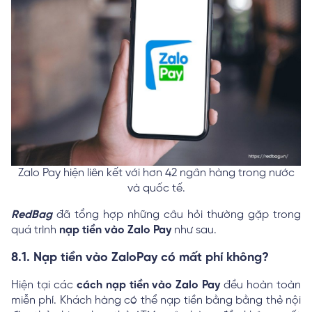
Zalo Pay hiện liên kết với hơn 42 ngân hàng trong nước
và quốc tế.
RedBag
đã tổng hợp những câu hỏi thường gặp trong
quá trình
nạp tiền vào Zalo Pay
như sau.
8.1. Nạp tiền vào ZaloPay có mất phí không?
Hiện tại các
cách nạp tiền vào Zalo Pay
đều hoàn toàn
miễn phí. Khách hàng có thể nạp tiền bằng bằng thẻ nội