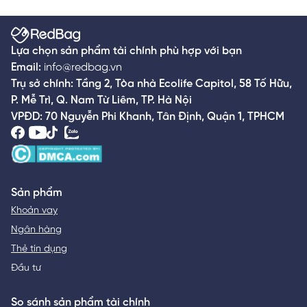
Lựa chọn sản phẩm tài chính phù hợp với bạn
Email:
info@redbag.vn
Trụ sở chính: Tầng 2, Tòa nhà Ecolife Capitol, 58 Tố Hữu,
P. Mễ Trì, Q. Nam Từ Liêm, TP. Hà Nội
VPĐD: 70 Nguyễn Phi Khanh, Tân Định, Quận 1, TPHCM
Sản phẩm
Khoản vay
Ngân hàng
Thẻ tín dụng
Đầu tư
So sánh sản phẩm tài chính