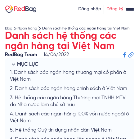
Thẻ tín dụng rút tiền
Tính lãi vay
Đăng nhập
Đăng ký
Về chúng tôi
Tính lãi tiết kiệm
Tỷ giá ngoại tệ
Blog
Ngân hàng
Danh sách hệ thống các ngân hàng tại Việt Nam
Danh sách hệ thống các
ngân hàng tại Việt Nam
RedBag Team
14/06/2022
MỤC LỤC
1.
Danh sách các ngân hàng thương mại cổ phần ở
Việt Nam
2.
Danh sách các ngân hàng chính sách ở Việt Nam
3.
Hệ thống các ngân hàng Thương mại TNHH MTV
do Nhà nước làm chủ sở hữu
4.
Danh sách các ngân hàng 100% vốn nước ngoài ở
Việt Nam
5.
Hệ thống Quỹ tín dụng nhân dân Việt Nam