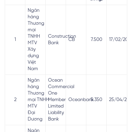
Ngân
hàng
Thương
mại
TNHH
Construction
1
CB
7.500
17/02/2016
MTV
Bank
Xây
dựng
Việt
Nam
Ngân
Ocean
hàng
Commercial
Thương
One
2
mại TNHH
Member
Oceanbank
5.350
25/04/201
MTV
Limited
Đại
Liability
Dương
Bank
Ngân