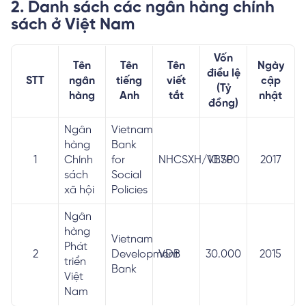
2. Danh sách các ngân hàng chính
sách ở Việt Nam
Vốn
Tên
Tên
Tên
Ngày
điều lệ
STT
ngân
tiếng
viết
cập
(Tỷ
hàng
Anh
tắt
nhật
đồng)
Ngân
Vietnam
hàng
Bank
1
Chính
for
NHCSXH/VBSP
10.700
2017
sách
Social
xã hội
Policies
Ngân
hàng
Vietnam
Phát
2
Development
VDB
30.000
2015
triển
Bank
Việt
Nam