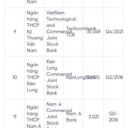
Nam
Ngân
VietNam
hàng
Technological
TMCP
and
Techcombank,
9
Kỹ
Commercial
35.049
Q4/2021
TCB
Thương
Joint
Việt
Stock
Nam
Bank
Kien
Ngân
Long
hàng
Commercial
10
TMCP
KienLongBank
3.000
Q2/2018
Joint
Kiên
Stock
Long
Bank
Nam A
Ngân
Commercial
hàng
Nam A
Q2-
11
Joint
3.021
TMCP
Bank
2016
Stock
Nam Á