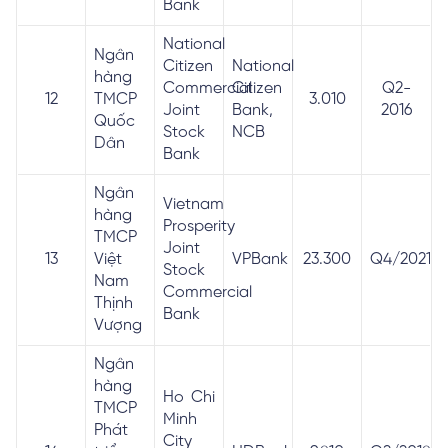
Bank
National
Ngân
Citizen
National
hàng
Commercial
Citizen
Q2-
12
TMCP
3.010
Joint
Bank,
2016
Quốc
Stock
NCB
Dân
Bank
Ngân
Vietnam
hàng
Prosperity
TMCP
Joint
13
Việt
VPBank
23.300
Q4/2021
Stock
Nam
Commercial
Thịnh
Bank
Vượng
Ngân
hàng
Ho Chi
TMCP
Minh
Phát
City