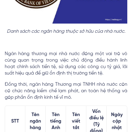
Danh sách các ngân hàng thuộc sở hữu của nhà nước.
Ngân hàng thương mại nhà nước đóng một vai trò vô
cùng quan trọng trong việc chủ động điều hành linh
hoạt chính sách tiền tệ, sử dụng các công cụ tỷ giá, lãi
suất hiệu quả để giữ ổn định thị trường tiền tệ.
Đồng thời, ngân hàng Thương mại TNHH nhà nước còn
có chức năng kiềm chế lạm phát, an toàn hệ thống và
góp phần ổn định kinh tế vĩ mô.
Vốn
Tên
Tên
Tên
Ngày
điều lệ
STT
ngân
tiếng
viết
cập
(Tỷ
hàng
Anh
tắt
nhật
đồng)