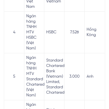
Việt
Vietnam
Nam
Ngân
hàng
TNHH
Hồng
4
MTV
HSBC
7.528
Kông
HSBC
(Việt
Nam)
Ngân
Standard
hàng
Chartered
TNHH
Bank
MTV
5
(Vietnam)
3.000
Anh
Standard
Limited,
Chartered
Standard
(Việt
Chartered
Nam)
Ngân