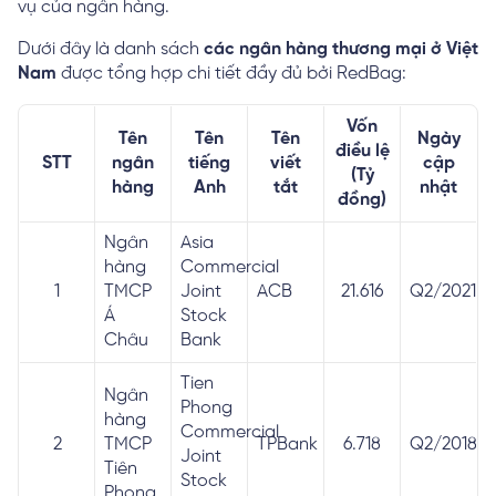
vụ của ngân hàng.
Dưới đây là danh sách
các ngân hàng thương mại ở Việt
Nam
được tổng hợp chi tiết đầy đủ bởi RedBag:
Vốn
Tên
Tên
Tên
Ngày
điều lệ
STT
ngân
tiếng
viết
cập
(Tỷ
hàng
Anh
tắt
nhật
đồng)
Ngân
Asia
hàng
Commercial
1
TMCP
Joint
ACB
21.616
Q2/2021
Á
Stock
Châu
Bank
Tien
Ngân
Phong
hàng
Commercial
2
TMCP
TPBank
6.718
Q2/2018
Joint
Tiên
Stock
Phong