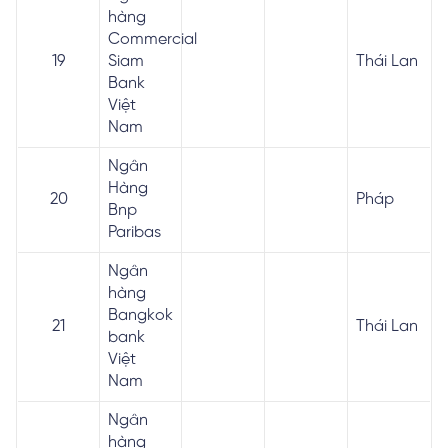
hàng
Commercial
19
Siam
Thái Lan
Bank
Việt
Nam
Ngân
Hàng
20
Pháp
Bnp
Paribas
Ngân
hàng
Bangkok
21
Thái Lan
bank
Việt
Nam
Ngân
hàng