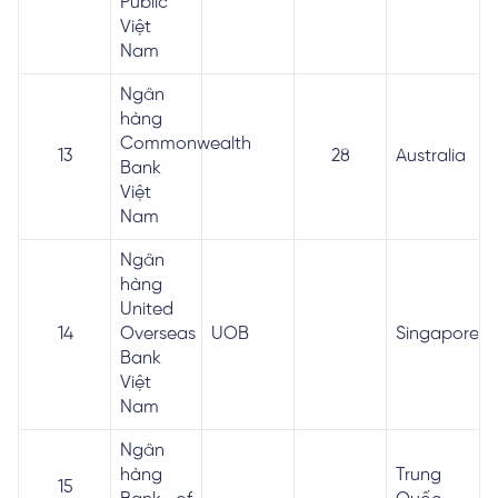
Public
Việt
Nam
Ngân
hàng
Commonwealth
13
28
Australia
Bank
Việt
Nam
Ngân
hàng
United
14
Overseas
UOB
Singapore
Bank
Việt
Nam
Ngân
hàng
Trung
15