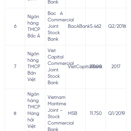
Bank
Bac A
Ngân
Commercial
hàng
6
Joint
BacABank
5.462
Q2/2018
TMCP
Stock
Bắc Á
Bank
Viet
Ngân
Capital
hàng
Commercial
7
TMCP
VietCapitalBank
3.000
2017
Joint
Bản
Stock
Việt
Bank
Ngân
Vietnam
hàng
Maritime
TMCP
Joint –
8
Hàng
MSB
11.750
Q1/2019
Stock
hải
Commercial
Việt
Bank