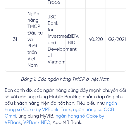
Trade
Ngân
JSC
hàng
Bank
TMCP
for
Đầu tư
Investment
BIDV,
31
và
40.220
Q2/2021
and
BID
Phát
Development
triển
of
Việt
Vietnam
Nam
Bảng 1: Các ngân hàng TMCP ở Việt Nam.
Bên cạnh đó, các ngân hàng cũng đẩy mạnh chuyển đổi
số với các ứng dụng Mobile Banking nhằm đáp ứng nhu
cầu khách hàng hiện đại tốt hơn. Tiêu biểu như
ngân
hàng số Cake by VPBank
,
Tnex
,
ngân hàng số OCB
Omni
, ứng dụng MyVIB,
ngân hàng số Cake by
VPBank
,
VPBank NEO
, App MB Bank.