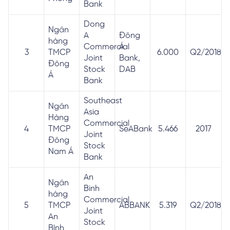
Bank
Dong
Ngân
A
Đông
hàng
Commercial
Á
3
TMCP
6.000
Q2/2018
Joint
Bank,
Đông
Stock
DAB
Á
Bank
Southeast
Ngân
Asia
Hàng
Commercial
4
TMCP
SeABank
5.466
2017
Joint
Đông
Stock
Nam Á
Bank
An
Ngân
Binh
hàng
Commercial
5
TMCP
ABBANK
5.319
Q2/2018
Joint
An
Stock
Bình