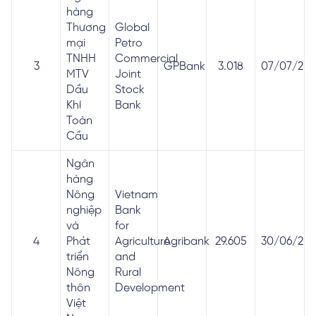
hàng
Thương
Global
mại
Petro
TNHH
Commercial
3
GPBank
3.018
07/07/201
MTV
Joint
Dầu
Stock
Khí
Bank
Toàn
Cầu
Ngân
hàng
Nông
Vietnam
nghiệp
Bank
và
for
4
Phát
Agriculture
Agribank
29.605
30/06/201
triển
and
Nông
Rural
thôn
Development
Việt