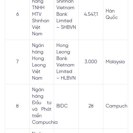
hàng
Shinhan
TNHH
Vietnam
Hàn
6
MTV
Bank
4.547,1
Quốc
Shinhan
Limited
Việt
– SHBVN
Nam
Ngân
Hong
hàng
Leong
Hong
Bank
7
3.000
Malaysia
Leong
Vietnam
Việt
Limited
Nam
– HLBVN
Ngân
hàng
Đầu tư
8
BIDC
28
Campuchia
và Phát
triển
Campuchia