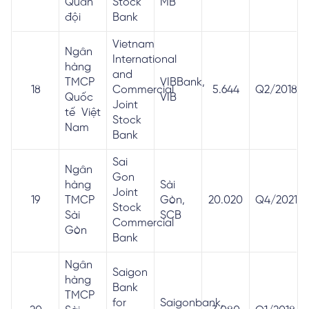
Quân
Stock
MB
đội
Bank
Vietnam
Ngân
International
hàng
and
TMCP
VIBBank,
18
Commercial
5.644
Q2/2018
Quốc
VIB
Joint
tế Việt
Stock
Nam
Bank
Sai
Ngân
Gon
hàng
Sài
Joint
19
TMCP
Gòn,
20.020
Q4/2021
Stock
Sài
SCB
Commercial
Gòn
Bank
Ngân
Saigon
hàng
Bank
TMCP
for
Saigonbank,