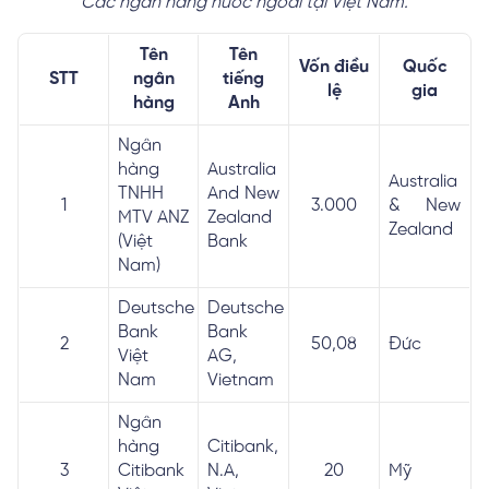
Các ngân hàng nước ngoài tại Việt Nam.
Tên
Tên
Vốn điều
Quốc
STT
ngân
tiếng
lệ
gia
hàng
Anh
Ngân
hàng
Australia
Australia
TNHH
And New
1
3.000
& New
MTV ANZ
Zealand
Zealand
(Việt
Bank
Nam)
Deutsche
Deutsche
Bank
Bank
2
50,08
Đức
Việt
AG,
Nam
Vietnam
Ngân
hàng
Citibank,
3
Citibank
N.A,
20
Mỹ