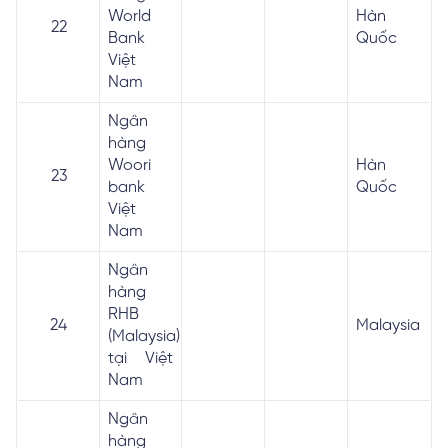
World
Hàn
22
Bank
Quốc
Việt
Nam
Ngân
hàng
Woori
Hàn
23
bank
Quốc
Việt
Nam
Ngân
hàng
RHB
24
Malaysia
(Malaysia)
tại Việt
Nam
Ngân
hàng