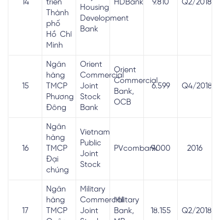
14
triển
HDBank
9.810
Q2/2018
Housing
Thành
Development
phố
Bank
Hồ Chí
Minh
Ngân
Orient
Orient
hàng
Commercial
Commercial
15
TMCP
Joint
6.599
Q4/2018
Bank,
Phương
Stock
OCB
Đông
Bank
Ngân
Vietnam
hàng
Public
16
TMCP
PVcombank
9.000
2016
Joint
Đại
Stock
chúng
Ngân
Military
hàng
Commercial
Military
17
TMCP
Joint
Bank,
18.155
Q2/2018