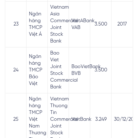
Vietnam
Ngân
Asia
hàng
Commercial
VietABank,
23
3.500
2017
TMCP
Joint
VAB
Việt Á
Stock
Bank
Bao
Ngân
Viet
hàng
Joint
BaoVietBank,
24
TMCP
3.500
Stock
BVB
Bảo
Commercial
Việt
Bank
Ngân
Vietnam
hàng
Thuong
TMCP
Tin
25
Việt
Commercial
VietBank
3.249
30/12/2016
Nam
Joint
Thương
Stock