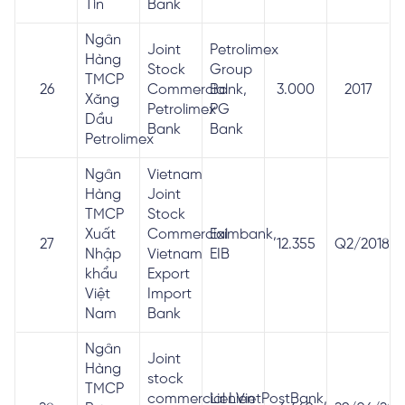
Tín
Bank
Ngân
Joint
Petrolimex
Hàng
Stock
Group
TMCP
26
Commercial
Bank,
3.000
2017
Xăng
Petrolimex
PG
Dầu
Bank
Bank
Petrolimex
Ngân
Vietnam
Hàng
Joint
TMCP
Stock
Xuất
Commercial
Eximbank,
27
12.355
Q2/2018
Nhập
Vietnam
EIB
khẩu
Export
Việt
Import
Nam
Bank
Ngân
Joint
Hàng
stock
TMCP
commercial Lien
LienVietPostBank,