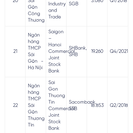
20
Sài
3.080
Q1/2018
Industry
SGB
Gòn
and
Công
Trade
Thương
Saigon
Ngân
–
hàng
Hanoi
TMCP
SHBank,
21
Commercial
19.260
Q4/2021
Sài
SHB
Joint
Gòn -
Stock
Hà Nội
Bank
Sai
Ngân
Gon
hàng
Thuong
TMCP
Tin
Sacombank,
22
Sài
18.853
Q2/2018
Commercial
STB
Gòn
Joint
Thương
Stock
Tín
Bank