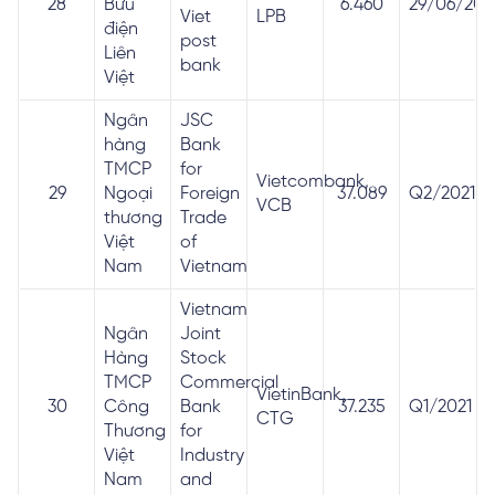
28
Bưu
6.460
29/06/201
Viet
LPB
điện
post
Liên
bank
Việt
Ngân
JSC
hàng
Bank
TMCP
for
Vietcombank,
29
Ngoại
Foreign
37.089
Q2/2021
VCB
thương
Trade
Việt
of
Nam
Vietnam
Vietnam
Ngân
Joint
Hàng
Stock
TMCP
Commercial
VietinBank,
30
Công
Bank
37.235
Q1/2021
CTG
Thương
for
Việt
Industry
Nam
and