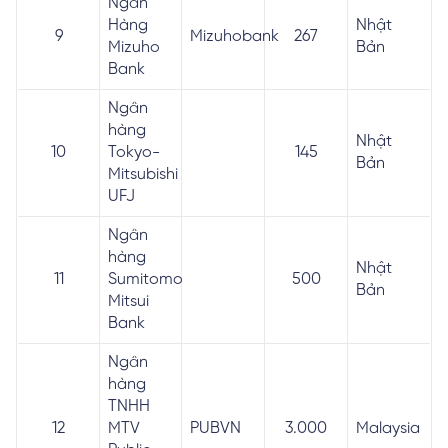
Ngân
Hàng
Nhật
9
Mizuhobank
267
Mizuho
Bản
Bank
Ngân
hàng
Nhật
10
Tokyo-
145
Bản
Mitsubishi
UFJ
Ngân
hàng
Nhật
11
Sumitomo
500
Bản
Mitsui
Bank
Ngân
hàng
TNHH
12
MTV
PUBVN
3.000
Malaysia