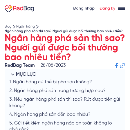
Thẻ tín dụng rút tiền
Tính lãi vay
Đăng nhập
Đăng ký
Về chúng tôi
Tính lãi tiết kiệm
Tỷ giá ngoại tệ
Blog
Ngân hàng
Ngân hàng phá sản thì sao? Người gửi được bồi thường bao nhiêu tiền?
Ngân hàng phá sản thì sao?
Người gửi được bồi thường
bao nhiêu tiền?
RedBag Team
28/08/2023
MỤC LỤC
1.
Ngân hàng có thể bị phá sản không?
2.
Ngân hàng phá sản trong trường hợp nào?
3.
Nếu ngân hàng phá sản thì sao? Rút được tiền gửi
không?
4.
Ngân hàng phá sản đền bao nhiêu?
5.
Gửi tiết kiệm ngân hàng nào an toàn không lo
phá sản?