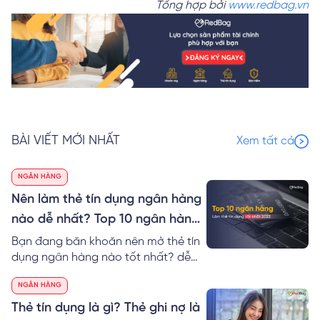
Tổng hợp bởi
www.redbag.vn
BÀI VIẾT MỚI NHẤT
Xem tất cả
NGÂN HÀNG
Nên làm thẻ tín dụng ngân hàng
nào dễ nhất? Top 10 ngân hàng
làm thẻ tín dụng tốt nhất 2024
Bạn đang băn khoăn nên mở thẻ tín
dụng ngân hàng nào tốt nhất? dễ
nhất? RedBag sẽ giúp bạn so sánh
NGÂN HÀNG
thẻ tín dụng các ngân hàng cũng
như gợi ý Top 10 ngân hàng làm thẻ
Thẻ tín dụng là gì? Thẻ ghi nợ là