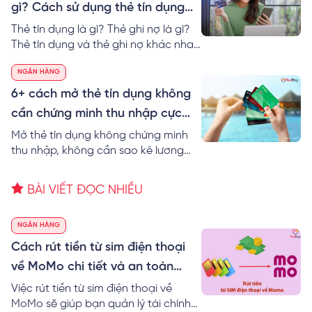
tín dụng tốt nhất hiện nay.
gì? Cách sử dụng thẻ tín dụng
dễ nhất
Thẻ tín dụng là gì? Thẻ ghi nợ là gì?
Thẻ tín dụng và thẻ ghi nợ khác nhau
không? Thông tin các loại thẻ tín
NGÂN HÀNG
dụng và cách sử dụng thẻ tín dụng
không mất lãi!
6+ cách mở thẻ tín dụng không
cần chứng minh thu nhập cực
đơn giản
Mở thẻ tín dụng không chứng minh
thu nhập, không cần sao kê lương
được không? RedBag bật mí 6+ cách
mở thẻ tín dụng không cần chứng
BÀI VIẾT ĐỌC NHIỀU
minh thu nhập cực dễ.
NGÂN HÀNG
Cách rút tiền từ sim điện thoại
về MoMo chi tiết và an toàn
nhất
Việc rút tiền từ sim điện thoại về
MoMo sẽ giúp bạn quản lý tài chính