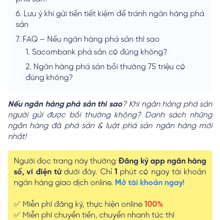
6.
Lưu ý khi gửi tiền tiết kiệm để tránh ngân hàng phá
sản
7.
FAQ – Nếu ngân hàng phá sản thì sao
1.
Sacombank phá sản có đúng không?
2.
Ngân hàng phá sản bồi thường 75 triệu có
đúng không?
Nếu ngân hàng phá sản thì sao
? Khi ngân hàng phá sản
người gửi được bồi thường không? Danh sách những
ngân hàng đã phá sản & luật phá sản ngân hàng mới
nhất!
Người đọc trang này thường
Đăng ký app ngân hàng
số, ví điện tử
dưới đây. Chỉ
1
phút có ngay tài khoản
ngân hàng giao dịch online.
Mở tài khoản ngay
!
✅ Miễn phí đăng ký, thực hiện online
100%
✅ Miễn phí chuyển tiền, chuyển nhanh tức thì