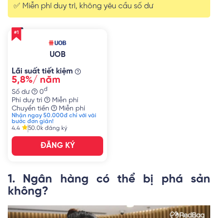
✅ Miễn phí duy trì, không yêu cầu số dư
UOB
Lãi suất tiết kiệm
5,8%/ năm
đ
Số dư
0
Phí duy trì
Miễn phí
Chuyển tiền
Miễn phí
Nhận ngay 50.000đ chỉ với vài
bước đơn giản!
4.4
50.0k
đăng ký
ĐĂNG KÝ
1. Ngân hàng có thể bị phá sản
không?