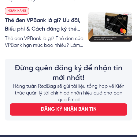
đâu? RedBag mách bạn cách tính &
NGÂN HÀNG
nơi đổi 1 Man VND hôm nay giá tốt
nhất!
Thẻ đen VPBank là gì? Ưu đãi,
Biểu phí & Cách đăng ký thẻ
Online
Thẻ đen VPBank là gì? Thẻ đen của
VPBank hạn mức bao nhiêu? Làm
thẻ VPBank Diamond cần bao nhiêu
tiền? Mách bạn cách đăng ký thẻ
đen của VPBank nhanh nhất!
Đừng quên đăng ký để nhận tin
mới nhất!
Hàng tuần RedBag sẽ gửi tài liệu tổng hợp về Kiến
thức quản lý tài chính cá nhân hiệu quả cho bạn
qua Email
ĐĂNG KÝ NHẬN BẢN TIN