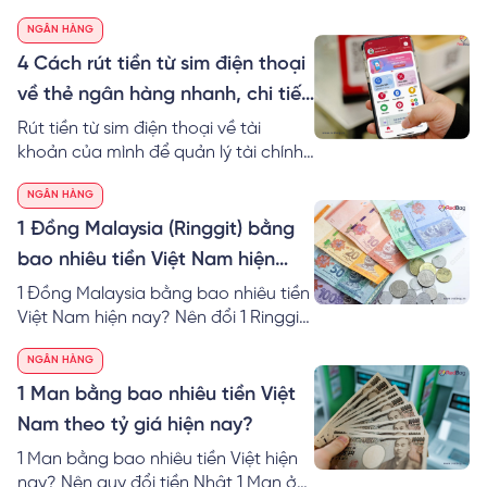
hiệu quả. Đặc biệt, bạn có thể sử
NGÂN HÀNG
dụng tiền linh hoạt vào nhiều công
việc khác nhau nhanh chóng hơn.
4 Cách rút tiền từ sim điện thoại
Tìm hiểu ngay cách rút tiền từ sim
về thẻ ngân hàng nhanh, chi tiết
điện thoại về MoMo an toàn nhé!
nhất
Rút tiền từ sim điện thoại về tài
khoản của mình để quản lý tài chính
dễ dàng hơn trong cuộc sống. Cùng
NGÂN HÀNG
RedBag khám phá ngay cách rút
tiền từ tài khoản thoại về thẻ ngân
1 Đồng Malaysia (Ringgit) bằng
hàng chi tiết.
bao nhiêu tiền Việt Nam hiện
nay?
1 Đồng Malaysia bằng bao nhiêu tiền
Việt Nam hiện nay? Nên đổi 1 Ringgit
to VND ở đâu? Cách tính 1 đô
NGÂN HÀNG
Malaysia bằng bao nhiêu tiền Việt tại
40 ngân hàng.
1 Man bằng bao nhiêu tiền Việt
Nam theo tỷ giá hiện nay?
1 Man bằng bao nhiêu tiền Việt hiện
nay? Nên quy đổi tiền Nhật 1 Man ở