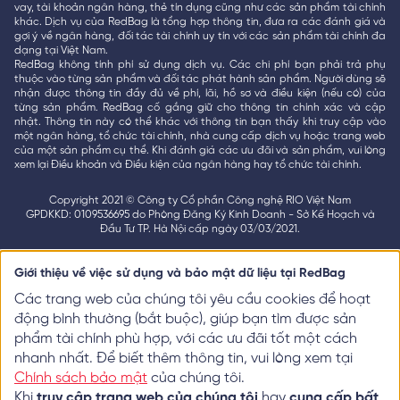
vay, tài khoản ngân hàng, thẻ tín dụng cũng như các sản phẩm tài chính
khác. Dịch vụ của RedBag là tổng hợp thông tin, đưa ra các đánh giá và
gợi ý về ngân hàng, đối tác tài chính uy tín với các sản phẩm tài chính đa
dạng tại Việt Nam.
RedBag không tính phí sử dụng dịch vụ. Các chi phí bạn phải trả phụ
thuộc vào từng sản phẩm và đối tác phát hành sản phẩm. Người dùng sẽ
nhận được thông tin đầy đủ về phí, lãi, hồ sơ và điều kiện (nếu có) của
từng sản phẩm. RedBag cố gắng giữ cho thông tin chính xác và cập
nhật. Thông tin này có thể khác với thông tin bạn thấy khi truy cập vào
một ngân hàng, tổ chức tài chính, nhà cung cấp dịch vụ hoặc trang web
của một sản phẩm cụ thể. Khi đánh giá các ưu đãi và sản phẩm, vui lòng
xem lại Điều khoản và Điều kiện của ngân hàng hay tổ chức tài chính.
Copyright 2021 © Công ty Cổ phần Công nghệ RIO Việt Nam
GPDKKD: 0109536695 do Phòng Đăng Ký Kinh Doanh - Sở Kế Hoạch và
Đầu Tư TP. Hà Nội cấp ngày 03/03/2021.
Giới thiệu về việc sử dụng và bảo mật dữ liệu tại RedBag
Các trang web của chúng tôi yêu cầu cookies để hoạt
động bình thường (bắt buộc), giúp bạn tìm được sản
phẩm tài chính phù hợp, với các ưu đãi tốt một cách
nhanh nhất. Để biết thêm thông tin, vui lòng xem tại
Chính sách bảo mật
của chúng tôi.
Khi
truy cập trang web của chúng tôi
hay
cung cấp bất