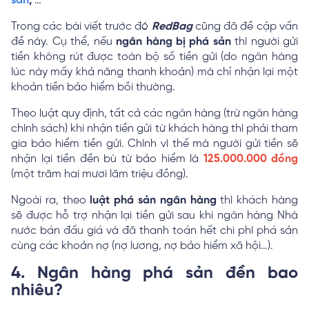
sản
,
…
Trong các bài viết trước đó
RedBag
cũng đã đề cập vấn
đề này. Cụ thể, nếu
ngân hàng bị phá sản
thì người gửi
tiền không rút được toàn bộ số tiền gửi (do ngân hàng
lúc này mấy khả năng thanh khoản) mà chỉ nhận lại một
khoản tiền bảo hiểm bồi thường.
Theo luật quy định, tất cả các ngân hàng (trừ ngân hàng
chính sách) khi nhận tiền gửi từ khách hàng thì phải tham
gia bảo hiểm tiền gửi. Chính vì thế mà người gửi tiền sẽ
nhận lại tiền đền bù từ bảo hiểm là
125.000.000 đồng
(một trăm hai mươi lăm triệu đồng).
Ngoài ra, theo
luật phá sản ngân hàng
thì khách hàng
sẽ được hỗ trợ nhận lại tiền gửi sau khi ngân hàng Nhà
nước bán đấu giá và đã thanh toán hết chi phí phá sản
cùng các khoản nợ (nợ lương, nợ bảo hiểm xã hội…).
4. Ngân hàng phá sản đền bao
nhiêu?