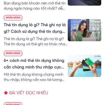
làm thẻ tín dụng tốt nhất 2024
Bạn đang băn khoăn nên mở thẻ tín
dụng ngân hàng nào tốt nhất? dễ
nhất? RedBag sẽ giúp bạn so sánh
NGÂN HÀNG
thẻ tín dụng các ngân hàng cũng
như gợi ý Top 10 ngân hàng làm thẻ
Thẻ tín dụng là gì? Thẻ ghi nợ là
tín dụng tốt nhất hiện nay.
gì? Cách sử dụng thẻ tín dụng
dễ nhất
Thẻ tín dụng là gì? Thẻ ghi nợ là gì?
Thẻ tín dụng và thẻ ghi nợ khác nhau
không? Thông tin các loại thẻ tín
NGÂN HÀNG
dụng và cách sử dụng thẻ tín dụng
không mất lãi!
6+ cách mở thẻ tín dụng không
cần chứng minh thu nhập cực
đơn giản
Mở thẻ tín dụng không chứng minh
thu nhập, không cần sao kê lương
được không? RedBag bật mí 6+ cách
mở thẻ tín dụng không cần chứng
BÀI VIẾT ĐỌC NHIỀU
minh thu nhập cực dễ.
NGÂN HÀNG