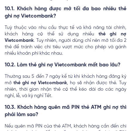
10.1. Khách hàng được mở tối đa bao nhiêu thẻ
ghi nợ Vietcombank?
Tuỳ thuộc vào nhu cầu thực tế và khả năng tài chính,
khách hàng có thể sử dụng nhiều
thẻ ghi nợ
Vietcombank
. Tuy nhiên, người dùng chỉ nên mở tối đa 2
thẻ để tránh việc chi tiêu vượt mức cho phép và gánh
nhiều khoản phí khác nhau.
10.2. Làm thẻ ghi nợ Vietcombank mất bao lâu?
Thường sau 5 đến 7 ngày kể từ khi khách hàng đăng ký
mở
thẻ ghi nợ Vietcombank
, họ sẽ nhận được thẻ. Tuy
nhiên, thời gian nhận thẻ có thể kéo dài do các ngày
nghỉ, lễ, và kỳ nghỉ Tết.
10.3. Khách hàng quên mã PIN thẻ ATM ghi nợ thì
phải làm sao?
Nếu quên mã PIN của thẻ ATM, khách hàng cần đến chi