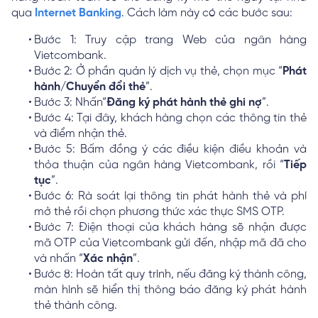
qua
Internet Banking
. Cách làm này có các bước sau:
Bước 1: Truy cập trang Web của ngân hàng
Vietcombank.
Bước 2: Ở phần quản lý dịch vụ thẻ, chọn mục “
Phát
hành/Chuyển đổi thẻ
”.
Bước 3: Nhấn“
Đăng ký phát hành thẻ ghi nợ
”.
Bước 4: Tại đây, khách hàng chọn các thông tin thẻ
và điểm nhận thẻ.
Bước 5: Bấm đồng ý các điều kiện điều khoản và
thỏa thuận của ngân hàng Vietcombank, rồi “
Tiếp
tục
”.
Bước 6: Rà soát lại thông tin phát hành thẻ và phí
mở thẻ rồi chọn phương thức xác thực SMS OTP.
Bước 7: Điện thoại của khách hàng sẽ nhận được
mã OTP của Vietcombank gửi đến, nhập mã đã cho
và nhấn “
Xác nhận
”.
Bước 8: Hoàn tất quy trình, nếu đăng ký thành công,
màn hình sẽ hiển thị thông báo đăng ký phát hành
thẻ thành công.