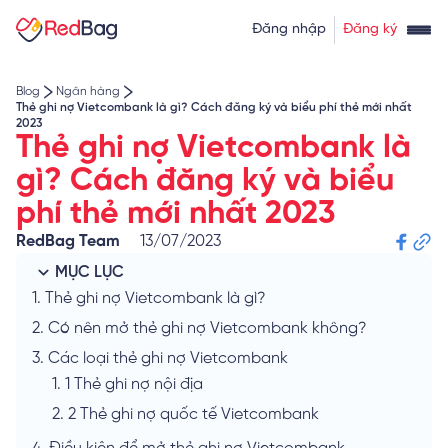
Thẻ tín dụng rút tiền
Tính lãi vay
Đăng nhập
Đăng ký
Về chúng tôi
Tính lãi tiết kiệm
Tỷ giá ngoại tệ
Blog
Ngân hàng
Thẻ ghi nợ Vietcombank là gì? Cách đăng ký và biểu phí thẻ mới nhất
2023
Thẻ ghi nợ Vietcombank là
gì? Cách đăng ký và biểu
phí thẻ mới nhất 2023
RedBag Team
13/07/2023
MỤC LỤC
1.
Thẻ ghi nợ Vietcombank là gì?
2.
Có nên mở thẻ ghi nợ Vietcombank không?
3.
Các loại thẻ ghi nợ Vietcombank
1.
1 Thẻ ghi nợ nội địa
2.
2 Thẻ ghi nợ quốc tế Vietcombank