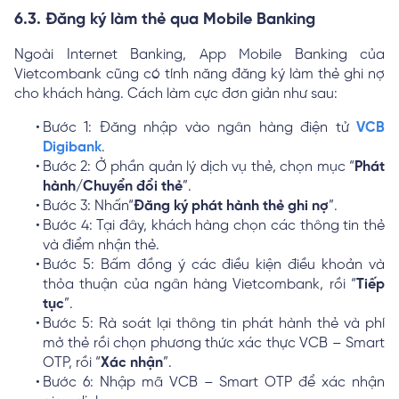
6.3. Đăng ký làm thẻ qua Mobile Banking
Ngoài Internet Banking, App Mobile Banking của
Vietcombank cũng có tính năng đăng ký làm thẻ ghi nợ
cho khách hàng. Cách làm cực đơn giản như sau:
Bước 1: Đăng nhập vào ngân hàng điện tử
VCB
Digibank
.
Bước 2: Ở phần quản lý dịch vụ thẻ, chọn mục “
Phát
hành/Chuyển đổi thẻ
”.
Bước 3: Nhấn“
Đăng ký phát hành thẻ ghi nợ
”.
Bước 4: Tại đây, khách hàng chọn các thông tin thẻ
và điểm nhận thẻ.
Bước 5: Bấm đồng ý các điều kiện điều khoản và
thỏa thuận của ngân hàng Vietcombank, rồi “
Tiếp
tục
”.
Bước 5: Rà soát lại thông tin phát hành thẻ và phí
mở thẻ rồi chọn phương thức xác thực VCB – Smart
OTP, rồi “
Xác nhận
”.
Bước 6: Nhập mã VCB – Smart OTP để xác nhận