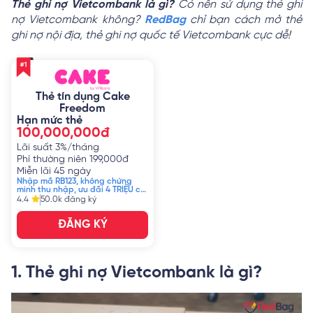
Thẻ ghi nợ Vietcombank là gì?
Có nên sử dụng thẻ ghi
nợ Vietcombank không?
RedBag
chỉ bạn cách mở thẻ
ghi nợ nội địa, thẻ ghi nợ quốc tế Vietcombank cực dễ!
Thẻ tín dụng Cake
Freedom
Hạn mức thẻ
100,000,000đ
Lãi suất
3%/tháng
Phí thường niên
199,000đ
Miễn lãi
45 ngày
Nhập mã RB123, không chứng
minh thu nhập, ưu đãi 4 TRIỆU chỉ
T8.2023
4.4
50.0k
đăng ký
ĐĂNG KÝ
1. Thẻ ghi nợ Vietcombank là gì?