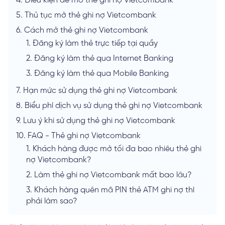
4.
Điều kiện để mở thẻ ghi nợ Vietcombank
5.
Thủ tục mở thẻ ghi nợ Vietcombank
6.
Cách mở thẻ ghi nợ Vietcombank
1.
Đăng ký làm thẻ trực tiếp tại quầy
2.
Đăng ký làm thẻ qua Internet Banking
3.
Đăng ký làm thẻ qua Mobile Banking
7.
Hạn mức sử dụng thẻ ghi nợ Vietcombank
8.
Biểu phí dịch vụ sử dụng thẻ ghi nợ Vietcombank
9.
Lưu ý khi sử dụng thẻ ghi nợ Vietcombank
10.
FAQ - Thẻ ghi nợ Vietcombank
1.
Khách hàng được mở tối đa bao nhiêu thẻ ghi
nợ Vietcombank?
2.
Làm thẻ ghi nợ Vietcombank mất bao lâu?
3.
Khách hàng quên mã PIN thẻ ATM ghi nợ thì
phải làm sao?