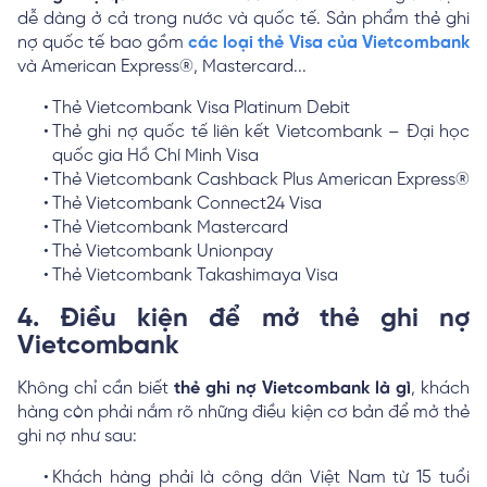
dễ dàng ở cả trong nước và quốc tế. Sản phẩm thẻ ghi
nợ quốc tế bao gồm
các loại thẻ Visa của Vietcombank
và American Express®, Mastercard...
Thẻ Vietcombank Visa Platinum Debit
Thẻ ghi nợ quốc tế liên kết Vietcombank – Đại học
quốc gia Hồ Chí Minh Visa
Thẻ Vietcombank Cashback Plus American Express®
Thẻ Vietcombank Connect24 Visa
Thẻ Vietcombank Mastercard
Thẻ Vietcombank Unionpay
Thẻ Vietcombank Takashimaya Visa
4. Điều kiện để mở thẻ ghi nợ
Vietcombank
Không chỉ cần biết
thẻ ghi nợ Vietcombank là gì
, khách
hàng còn phải nắm rõ những điều kiện cơ bản để mở thẻ
ghi nợ như sau:
Khách hàng phải là công dân Việt Nam từ 15 tuổi