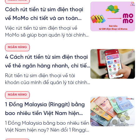
Cách rút tiền từ sim điện thoại
về MoMo chi tiết và an toàn
nhất
Việc rút tiền từ sim điện thoại về
MoMo sẽ giúp bạn quản lý tài chính
hiệu quả. Đặc biệt, bạn có thể sử
NGÂN HÀNG
dụng tiền linh hoạt vào nhiều công
việc khác nhau nhanh chóng hơn.
4 Cách rút tiền từ sim điện thoại
Tìm hiểu ngay cách rút tiền từ sim
về thẻ ngân hàng nhanh, chi tiết
điện thoại về MoMo an toàn nhé!
nhất
Rút tiền từ sim điện thoại về tài
khoản của mình để quản lý tài chính
dễ dàng hơn trong cuộc sống. Cùng
NGÂN HÀNG
RedBag khám phá ngay cách rút
tiền từ tài khoản thoại về thẻ ngân
1 Đồng Malaysia (Ringgit) bằng
hàng chi tiết.
bao nhiêu tiền Việt Nam hiện
nay?
1 Đồng Malaysia bằng bao nhiêu tiền
Việt Nam hiện nay? Nên đổi 1 Ringgit
to VND ở đâu? Cách tính 1 đô