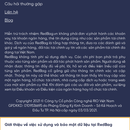
Câu hỏi thường gặp
Liên hệ
Blog
Miễn trừ trách nhiệm: RedBag.vn không phải đơn vị phát hành các khoản
vay, tài khoản ngân hàng, thẻ tín dụng cũng như các sản phẩm tài chính
khác. Dịch vụ của RedBag là tổng hợp thông tin, đưa ra các đánh giá và
gợi ý về ngân hàng, đối tác tài chính uy tín với các sản phẩm tài chính đa
dạng tại Việt Nam.
RedBag không tính phí sử dụng dịch vụ. Các chi phí bạn phải trả phụ
thuộc vào từng sản phẩm và đối tác phát hành sản phẩm. Người dùng sẽ
nhận được thông tin đầy đủ về phí, lãi, hồ sơ và điều kiện (nếu có) của
từng sản phẩm. RedBag cố gắng giữ cho thông tin chính xác và cập
nhật. Thông tin này có thể khác với thông tin bạn thấy khi truy cập vào
một ngân hàng, tổ chức tài chính, nhà cung cấp dịch vụ hoặc trang web
của một sản phẩm cụ thể. Khi đánh giá các ưu đãi và sản phẩm, vui lòng
xem lại Điều khoản và Điều kiện của ngân hàng hay tổ chức tài chính.
Copyright 2021 © Công ty Cổ phần Công nghệ RIO Việt Nam
GPDKKD: 0109536695 do Phòng Đăng Ký Kinh Doanh - Sở Kế Hoạch và
Đầu Tư TP. Hà Nội cấp ngày 03/03/2021.
Giới thiệu về việc sử dụng và bảo mật dữ liệu tại RedBag