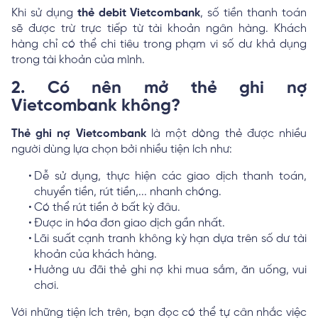
Khi sử dụng
thẻ debit Vietcombank
, số tiền thanh toán
sẽ được trừ trực tiếp từ tài khoản ngân hàng. Khách
hàng chỉ có thể chi tiêu trong phạm vi số dư khả dụng
trong tài khoản của mình.
2. Có nên mở thẻ ghi nợ
Vietcombank không?
Thẻ ghi nợ Vietcombank
là một dòng thẻ được nhiều
người dùng lựa chọn bởi nhiều tiện ích như:
Dễ sử dụng, thực hiện các giao dịch thanh toán,
chuyển tiền, rút tiền,... nhanh chóng.
Có thể rút tiền ở bất kỳ đâu.
Được in hóa đơn giao dịch gần nhất.
Lãi suất cạnh tranh không kỳ hạn dựa trên số dư tài
khoản của khách hàng.
Hưởng ưu đãi thẻ ghi nợ khi mua sắm, ăn uống, vui
chơi.
Với những tiện ích trên, bạn đọc có thể tự cân nhắc việc