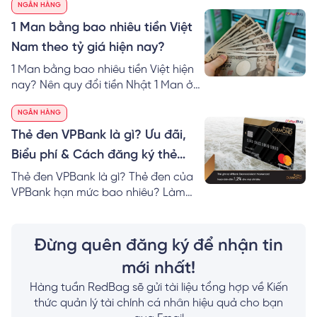
NGÂN HÀNG
Malaysia bằng bao nhiêu tiền Việt tại
40 ngân hàng.
1 Man bằng bao nhiêu tiền Việt
Nam theo tỷ giá hiện nay?
1 Man bằng bao nhiêu tiền Việt hiện
nay? Nên quy đổi tiền Nhật 1 Man ở
đâu? RedBag mách bạn cách tính &
NGÂN HÀNG
nơi đổi 1 Man VND hôm nay giá tốt
nhất!
Thẻ đen VPBank là gì? Ưu đãi,
Biểu phí & Cách đăng ký thẻ
Online
Thẻ đen VPBank là gì? Thẻ đen của
VPBank hạn mức bao nhiêu? Làm
thẻ VPBank Diamond cần bao nhiêu
tiền? Mách bạn cách đăng ký thẻ
đen của VPBank nhanh nhất!
Đừng quên đăng ký để nhận tin
mới nhất!
Hàng tuần RedBag sẽ gửi tài liệu tổng hợp về Kiến
thức quản lý tài chính cá nhân hiệu quả cho bạn