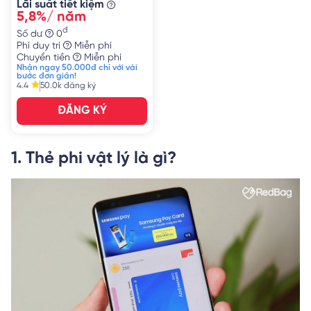
Lãi suất tiết kiệm
5,8%/ năm
đ
Số dư
0
Phí duy trì
Miễn phí
Chuyển tiền
Miễn phí
Nhận ngay 50.000đ chỉ với vài
bước đơn giản!
4.4
50.0k
đăng ký
ĐĂNG KÝ
1. Thẻ phi vật lý là gì?