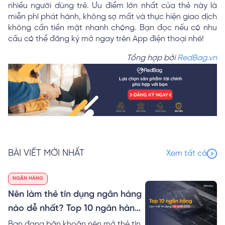
nhiều người dùng trẻ. Ưu điểm lớn nhất của thẻ này là
miễn phí phát hành, không sợ mất và thực hiện giao dịch
không cần tiền mặt nhanh chóng. Bạn đọc nếu có nhu
cầu có thể đăng ký mở ngay trên App điện thoại nhé!
Tổng hợp bởi
RedBag.vn
BÀI VIẾT MỚI NHẤT
Xem tất cả
NGÂN HÀNG
Nên làm thẻ tín dụng ngân hàng
nào dễ nhất? Top 10 ngân hàng
làm thẻ tín dụng tốt nhất 2024
Bạn đang băn khoăn nên mở thẻ tín