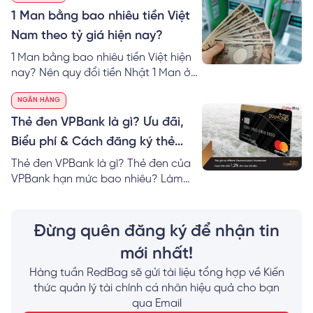
40 ngân hàng.
1 Man bằng bao nhiêu tiền Việt
Nam theo tỷ giá hiện nay?
1 Man bằng bao nhiêu tiền Việt hiện
nay? Nên quy đổi tiền Nhật 1 Man ở
đâu? RedBag mách bạn cách tính &
NGÂN HÀNG
nơi đổi 1 Man VND hôm nay giá tốt
nhất!
Thẻ đen VPBank là gì? Ưu đãi,
Biểu phí & Cách đăng ký thẻ
Online
Thẻ đen VPBank là gì? Thẻ đen của
VPBank hạn mức bao nhiêu? Làm
thẻ VPBank Diamond cần bao nhiêu
tiền? Mách bạn cách đăng ký thẻ
đen của VPBank nhanh nhất!
Đừng quên đăng ký để nhận tin
mới nhất!
Hàng tuần RedBag sẽ gửi tài liệu tổng hợp về Kiến
thức quản lý tài chính cá nhân hiệu quả cho bạn
qua Email