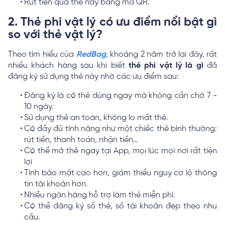
Rút tiền qua thẻ này bằng mã QR.
2. Thẻ phi vật lý có ưu điểm nổi bật gì
so với thẻ vật lý?
Theo tìm hiểu của
RedBag
, khoảng 2 năm trở lại đây, rất
nhiều khách hàng sau khi biết
thẻ phi vật lý là gì
đã
đăng ký sử dụng thẻ này nhờ các ưu điểm sau:
Đăng ký là có thẻ dùng ngay mà không cần chờ 7 -
10 ngày.
Sử dụng thẻ an toàn, không lo mất thẻ.
Có đầy đủ tính năng như một chiếc thẻ bình thường:
rút tiền, thanh toán, nhận tiền…
Có thể mở thẻ ngay tại App, mọi lúc mọi nơi rất tiện
lợi
Tính bảo mật cao hơn, giảm thiểu nguy cơ lộ thông
tin tài khoản hơn.
Nhiều ngân hàng hỗ trợ làm thẻ miễn phí.
Có thể đăng ký số thẻ, số tài khoản đẹp theo nhu
cầu.