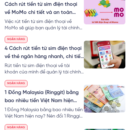
Cách rút tiền từ sim điện thoại
về MoMo chi tiết và an toàn
nhất
Việc rút tiền từ sim điện thoại về
MoMo sẽ giúp bạn quản lý tài chính
hiệu quả. Đặc biệt, bạn có thể sử
NGÂN HÀNG
dụng tiền linh hoạt vào nhiều công
việc khác nhau nhanh chóng hơn.
4 Cách rút tiền từ sim điện thoại
Tìm hiểu ngay cách rút tiền từ sim
về thẻ ngân hàng nhanh, chi tiết
điện thoại về MoMo an toàn nhé!
nhất
Rút tiền từ sim điện thoại về tài
khoản của mình để quản lý tài chính
dễ dàng hơn trong cuộc sống. Cùng
NGÂN HÀNG
RedBag khám phá ngay cách rút
tiền từ tài khoản thoại về thẻ ngân
1 Đồng Malaysia (Ringgit) bằng
hàng chi tiết.
bao nhiêu tiền Việt Nam hiện
nay?
1 Đồng Malaysia bằng bao nhiêu tiền
Việt Nam hiện nay? Nên đổi 1 Ringgit
to VND ở đâu? Cách tính 1 đô
NGÂN HÀNG
Malaysia bằng bao nhiêu tiền Việt tại