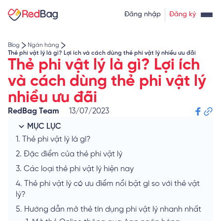
Thẻ tín dụng rút tiền
Tính lãi vay
Đăng nhập
Đăng ký
Về chúng tôi
Tính lãi tiết kiệm
Tỷ giá ngoại tệ
Blog
Ngân hàng
Thẻ phi vật lý là gì? Lợi ích và cách dùng thẻ phi vật lý nhiều ưu đãi
Thẻ phi vật lý là gì? Lợi ích
và cách dùng thẻ phi vật lý
nhiều ưu đãi
RedBag Team
13/07/2023
MỤC LỤC
1.
Thẻ phi vật lý là gì?
2.
Đặc điểm của thẻ phi vật lý
3.
Các loại thẻ phi vật lý hiện nay
4.
Thẻ phi vật lý có ưu điểm nổi bật gì so với thẻ vật
lý?
5.
Hướng dẫn mở thẻ tín dụng phi vật lý nhanh nhất