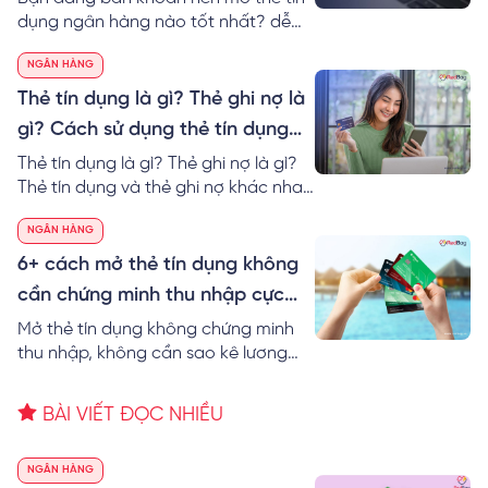
dụng ngân hàng nào tốt nhất? dễ
nhất? RedBag sẽ giúp bạn so sánh
NGÂN HÀNG
thẻ tín dụng các ngân hàng cũng
như gợi ý Top 10 ngân hàng làm thẻ
Thẻ tín dụng là gì? Thẻ ghi nợ là
tín dụng tốt nhất hiện nay.
gì? Cách sử dụng thẻ tín dụng
dễ nhất
Thẻ tín dụng là gì? Thẻ ghi nợ là gì?
Thẻ tín dụng và thẻ ghi nợ khác nhau
không? Thông tin các loại thẻ tín
NGÂN HÀNG
dụng và cách sử dụng thẻ tín dụng
không mất lãi!
6+ cách mở thẻ tín dụng không
cần chứng minh thu nhập cực
đơn giản
Mở thẻ tín dụng không chứng minh
thu nhập, không cần sao kê lương
được không? RedBag bật mí 6+ cách
mở thẻ tín dụng không cần chứng
BÀI VIẾT ĐỌC NHIỀU
minh thu nhập cực dễ.
NGÂN HÀNG