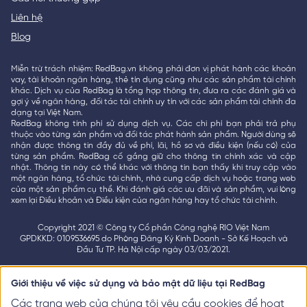
Liên hệ
Blog
Miễn trừ trách nhiệm: RedBag.vn không phải đơn vị phát hành các khoản
vay, tài khoản ngân hàng, thẻ tín dụng cũng như các sản phẩm tài chính
khác. Dịch vụ của RedBag là tổng hợp thông tin, đưa ra các đánh giá và
gợi ý về ngân hàng, đối tác tài chính uy tín với các sản phẩm tài chính đa
dạng tại Việt Nam.
RedBag không tính phí sử dụng dịch vụ. Các chi phí bạn phải trả phụ
thuộc vào từng sản phẩm và đối tác phát hành sản phẩm. Người dùng sẽ
nhận được thông tin đầy đủ về phí, lãi, hồ sơ và điều kiện (nếu có) của
từng sản phẩm. RedBag cố gắng giữ cho thông tin chính xác và cập
nhật. Thông tin này có thể khác với thông tin bạn thấy khi truy cập vào
một ngân hàng, tổ chức tài chính, nhà cung cấp dịch vụ hoặc trang web
của một sản phẩm cụ thể. Khi đánh giá các ưu đãi và sản phẩm, vui lòng
xem lại Điều khoản và Điều kiện của ngân hàng hay tổ chức tài chính.
Copyright 2021 © Công ty Cổ phần Công nghệ RIO Việt Nam
GPDKKD: 0109536695 do Phòng Đăng Ký Kinh Doanh - Sở Kế Hoạch và
Đầu Tư TP. Hà Nội cấp ngày 03/03/2021.
Giới thiệu về việc sử dụng và bảo mật dữ liệu tại RedBag
Các trang web của chúng tôi yêu cầu cookies để hoạt