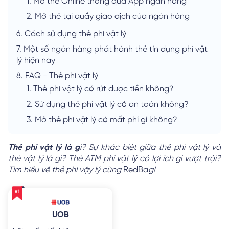
1.
Mở thẻ Online thông qua App ngân hàng
2.
Mở thẻ tại quầy giao dịch của ngân hàng
6.
Cách sử dụng thẻ phi vật lý
7.
Một số ngân hàng phát hành thẻ tín dụng phi vật
lý hiện nay
8.
FAQ - Thẻ phi vật lý
1.
Thẻ phi vật lý có rút được tiền không?
2.
Sử dụng thẻ phi vật lý có an toàn không?
3.
Mở thẻ phi vật lý có mất phí gì không?
Thẻ phi vật lý là g
ì? Sự khác biệt giữa thẻ phi vật lý và
thẻ vật lý là gì? Thẻ ATM phi vật lý có lợi ích gì vượt trội?
Tìm hiểu về thẻ phi vậy lý cùng
RedBa
g!
UOB