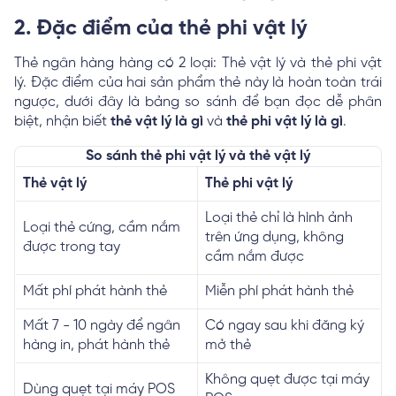
2. Đặc điểm của thẻ phi vật lý
Thẻ ngân hàng hàng có 2 loại: Thẻ vật lý và thẻ phi vật
lý. Đặc điểm của hai sản phẩm thẻ này là hoàn toàn trái
ngược, dưới đây là bảng so sánh để bạn đọc dễ phân
biệt, nhận biết
thẻ vật lý là gì
và
thẻ phi vật lý là gì
.
So sánh thẻ phi vật lý và thẻ vật lý
Thẻ vật lý
Thẻ phi vật lý
Loại thẻ chỉ là hình ảnh
Loại thẻ cứng, cầm nắm
trên ứng dụng, không
được trong tay
cầm nắm được
Mất phí phát hành thẻ
Miễn phí phát hành thẻ
Mất 7 - 10 ngày để ngân
Có ngay sau khi đăng ký
hàng in, phát hành thẻ
mở thẻ
Không quẹt được tại máy
Dùng quẹt tại máy POS