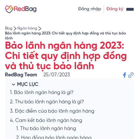
Thẻ tín dụng rút tiền
Tính lãi vay
Đăng nhập
Đăng ký
Về chúng tôi
Tính lãi tiết kiệm
Tỷ giá ngoại tệ
Blog
Ngân hàng
Bảo lãnh ngân hàng 2023: Chi tiết quy định hợp đồng và thủ tục bảo
lãnh
Bảo lãnh ngân hàng 2023:
Chi tiết quy định hợp đồng
và thủ tục bảo lãnh
RedBag Team
25/07/2023
MỤC LỤC
1.
Bảo lãnh ngân hàng là gì?
2.
Thư bảo lãnh ngân hàng là gì?
3.
Đặc điểm của bảo lãnh ngân hàng
4.
Cam kết bảo lãnh ngân hàng
1.
Thư bảo lãnh ngân hàng
2.
Hợp đồng bảo lãnh ngân hàng