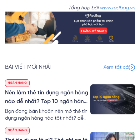
Tổng hợp bởi
www.redbag.vn
BÀI VIẾT MỚI NHẤT
Xem tất cả
NGÂN HÀNG
Nên làm thẻ tín dụng ngân hàng
nào dễ nhất? Top 10 ngân hàng
làm thẻ tín dụng tốt nhất 2024
Bạn đang băn khoăn nên mở thẻ tín
dụng ngân hàng nào tốt nhất? dễ
nhất? RedBag sẽ giúp bạn so sánh
NGÂN HÀNG
thẻ tín dụng các ngân hàng cũng
như gợi ý Top 10 ngân hàng làm thẻ