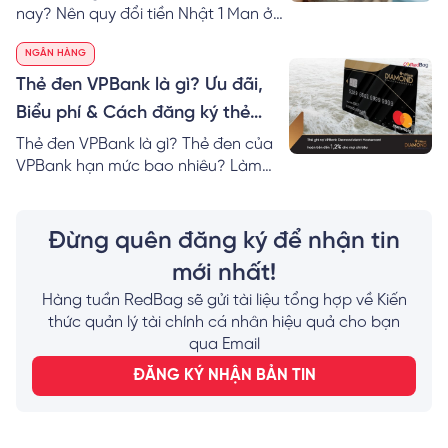
nay? Nên quy đổi tiền Nhật 1 Man ở
đâu? RedBag mách bạn cách tính &
NGÂN HÀNG
nơi đổi 1 Man VND hôm nay giá tốt
nhất!
Thẻ đen VPBank là gì? Ưu đãi,
Biểu phí & Cách đăng ký thẻ
Online
Thẻ đen VPBank là gì? Thẻ đen của
VPBank hạn mức bao nhiêu? Làm
thẻ VPBank Diamond cần bao nhiêu
tiền? Mách bạn cách đăng ký thẻ
đen của VPBank nhanh nhất!
Đừng quên đăng ký để nhận tin
mới nhất!
Hàng tuần RedBag sẽ gửi tài liệu tổng hợp về Kiến
thức quản lý tài chính cá nhân hiệu quả cho bạn
qua Email
ĐĂNG KÝ NHẬN BẢN TIN