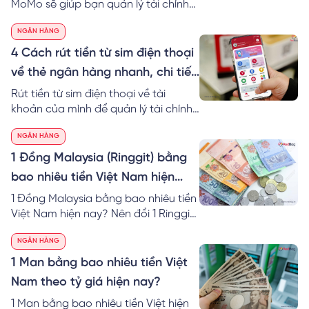
MoMo sẽ giúp bạn quản lý tài chính
hiệu quả. Đặc biệt, bạn có thể sử
NGÂN HÀNG
dụng tiền linh hoạt vào nhiều công
việc khác nhau nhanh chóng hơn.
4 Cách rút tiền từ sim điện thoại
Tìm hiểu ngay cách rút tiền từ sim
về thẻ ngân hàng nhanh, chi tiết
điện thoại về MoMo an toàn nhé!
nhất
Rút tiền từ sim điện thoại về tài
khoản của mình để quản lý tài chính
dễ dàng hơn trong cuộc sống. Cùng
NGÂN HÀNG
RedBag khám phá ngay cách rút
tiền từ tài khoản thoại về thẻ ngân
1 Đồng Malaysia (Ringgit) bằng
hàng chi tiết.
bao nhiêu tiền Việt Nam hiện
nay?
1 Đồng Malaysia bằng bao nhiêu tiền
Việt Nam hiện nay? Nên đổi 1 Ringgit
to VND ở đâu? Cách tính 1 đô
NGÂN HÀNG
Malaysia bằng bao nhiêu tiền Việt tại
40 ngân hàng.
1 Man bằng bao nhiêu tiền Việt
Nam theo tỷ giá hiện nay?
1 Man bằng bao nhiêu tiền Việt hiện