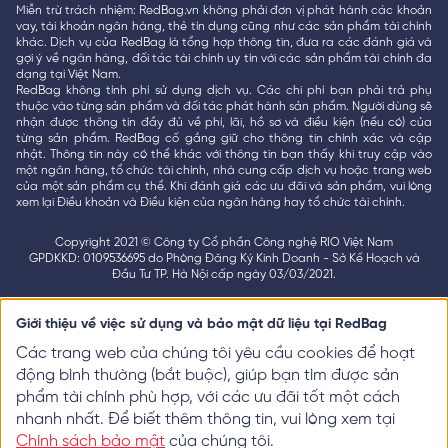
Miễn trừ trách nhiệm: RedBag.vn không phải đơn vị phát hành các khoản
vay, tài khoản ngân hàng, thẻ tín dụng cũng như các sản phẩm tài chính
khác. Dịch vụ của RedBag là tổng hợp thông tin, đưa ra các đánh giá và
gợi ý về ngân hàng, đối tác tài chính uy tín với các sản phẩm tài chính đa
dạng tại Việt Nam.
RedBag không tính phí sử dụng dịch vụ. Các chi phí bạn phải trả phụ
thuộc vào từng sản phẩm và đối tác phát hành sản phẩm. Người dùng sẽ
nhận được thông tin đầy đủ về phí, lãi, hồ sơ và điều kiện (nếu có) của
từng sản phẩm. RedBag cố gắng giữ cho thông tin chính xác và cập
nhật. Thông tin này có thể khác với thông tin bạn thấy khi truy cập vào
một ngân hàng, tổ chức tài chính, nhà cung cấp dịch vụ hoặc trang web
của một sản phẩm cụ thể. Khi đánh giá các ưu đãi và sản phẩm, vui lòng
xem lại Điều khoản và Điều kiện của ngân hàng hay tổ chức tài chính.
Copyright 2021 © Công ty Cổ phần Công nghệ RIO Việt Nam
GPDKKD: 0109536695 do Phòng Đăng Ký Kinh Doanh - Sở Kế Hoạch và
Đầu Tư TP. Hà Nội cấp ngày 03/03/2021.
Giới thiệu về việc sử dụng và bảo mật dữ liệu tại RedBag
Các trang web của chúng tôi yêu cầu cookies để hoạt
động bình thường (bắt buộc), giúp bạn tìm được sản
phẩm tài chính phù hợp, với các ưu đãi tốt một cách
nhanh nhất. Để biết thêm thông tin, vui lòng xem tại
Chính sách bảo mật
của chúng tôi.