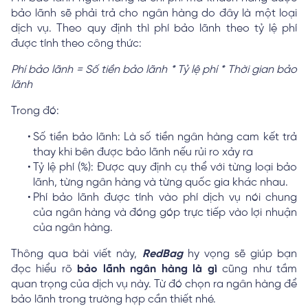
bảo lãnh sẽ phải trả cho ngân hàng do đây là một loại
dịch vụ. Theo quy định thì phí bảo lãnh theo tỷ lệ phí
được tính theo công thức:
Phí bảo lãnh = Số tiền bảo lãnh * Tỷ lệ phí * Thời gian bảo
lãnh
Trong đó:
Số tiền bảo lãnh: Là số tiền ngân hàng cam kết trả
thay khi bên được bảo lãnh nếu rủi ro xảy ra
Tỷ lệ phí (%): Được quy định cụ thể với từng loại bảo
lãnh, từng ngân hàng và từng quốc gia khác nhau.
Phí bảo lãnh được tính vào phí dịch vụ nói chung
của ngân hàng và đóng góp trực tiếp vào lợi nhuận
của ngân hàng.
Thông qua bài viết này,
RedBag
hy vọng sẽ giúp bạn
đọc hiểu rõ
bảo lãnh ngân hàng là gì
cũng như tầm
quan trọng của dịch vụ này. Từ đó chọn ra ngân hàng để
bảo lãnh trong trường hợp cần thiết nhé.