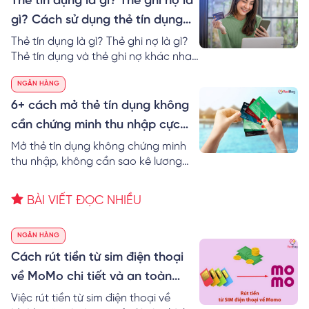
Thẻ tín dụng là gì? Thẻ ghi nợ là
tín dụng tốt nhất hiện nay.
gì? Cách sử dụng thẻ tín dụng
dễ nhất
Thẻ tín dụng là gì? Thẻ ghi nợ là gì?
Thẻ tín dụng và thẻ ghi nợ khác nhau
không? Thông tin các loại thẻ tín
NGÂN HÀNG
dụng và cách sử dụng thẻ tín dụng
không mất lãi!
6+ cách mở thẻ tín dụng không
cần chứng minh thu nhập cực
đơn giản
Mở thẻ tín dụng không chứng minh
thu nhập, không cần sao kê lương
được không? RedBag bật mí 6+ cách
mở thẻ tín dụng không cần chứng
BÀI VIẾT ĐỌC NHIỀU
minh thu nhập cực dễ.
NGÂN HÀNG
Cách rút tiền từ sim điện thoại
về MoMo chi tiết và an toàn
nhất
Việc rút tiền từ sim điện thoại về