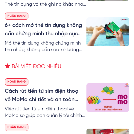
Thẻ tín dụng và thẻ ghi nợ khác nhau
không? Thông tin các loại thẻ tín
NGÂN HÀNG
dụng và cách sử dụng thẻ tín dụng
không mất lãi!
6+ cách mở thẻ tín dụng không
cần chứng minh thu nhập cực
đơn giản
Mở thẻ tín dụng không chứng minh
thu nhập, không cần sao kê lương
được không? RedBag bật mí 6+ cách
mở thẻ tín dụng không cần chứng
BÀI VIẾT ĐỌC NHIỀU
minh thu nhập cực dễ.
NGÂN HÀNG
Cách rút tiền từ sim điện thoại
về MoMo chi tiết và an toàn
nhất
Việc rút tiền từ sim điện thoại về
MoMo sẽ giúp bạn quản lý tài chính
hiệu quả. Đặc biệt, bạn có thể sử
NGÂN HÀNG
dụng tiền linh hoạt vào nhiều công