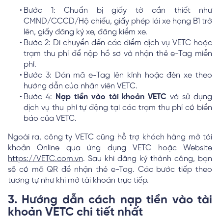
Bước 1: Chuẩn bị giấy tờ cần thiết như
CMND/CCCD/Hộ chiếu, giấy phép lái xe hạng B1 trở
lên, giấy đăng ký xe, đăng kiểm xe.
Bước 2: Di chuyển đến các điểm dịch vụ VETC hoặc
trạm thu phí để nộp hồ sơ và nhận thẻ e-Tag miễn
phí.
Bước 3: Dán mã e-Tag lên kính hoặc đèn xe theo
hướng dẫn của nhân viên VETC.
Bước 4:
Nạp tiền vào tài khoản VETC
và sử dụng
dịch vụ thu phí tự động tại các trạm thu phí có biển
báo của VETC.
Ngoài ra, công ty VETC cũng hỗ trợ khách hàng mở tài
khoản Online qua ứng dụng VETC hoặc Website
https://VETC.com.vn
. Sau khi đăng ký thành công, bạn
sẽ có mã QR để nhận thẻ e-Tag. Các bước tiếp theo
tương tự như khi mở tài khoản trực tiếp.
3. Hướng dẫn cách nạp tiền vào tài
khoản VETC chi tiết nhất