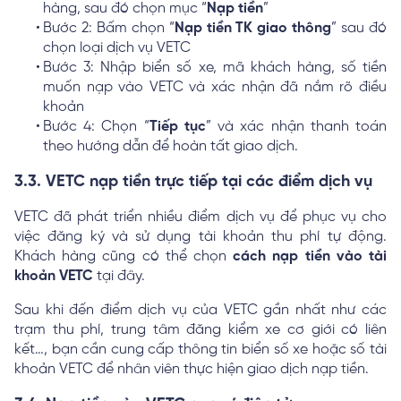
hàng, sau đó chọn mục “
Nạp tiền
”
Bước 2: Bấm chọn “
Nạp tiền TK giao thông
” sau đó
chọn loại dịch vụ VETC
Bước 3: Nhập biển số xe, mã khách hàng, số tiền
muốn nạp vào VETC và xác nhận đã nắm rõ điều
khoản
Bước 4: Chọn “
Tiếp tục
” và xác nhận thanh toán
theo hướng dẫn để hoàn tất giao dịch.
3.3. VETC nạp tiền trực tiếp tại các điểm dịch vụ
VETC đã phát triển nhiều điểm dịch vụ để phục vụ cho
việc đăng ký và sử dụng tài khoản thu phí tự động.
Khách hàng cũng có thể chọn
cách nạp tiền vào tài
khoản VETC
tại đây.
Sau khi đến điểm dịch vụ của VETC gần nhất như các
trạm thu phí, trung tâm đăng kiểm xe cơ giới có liên
kết…, bạn cần cung cấp thông tin biển số xe hoặc số tài
khoản VETC để nhân viên thực hiện giao dịch nạp tiền.