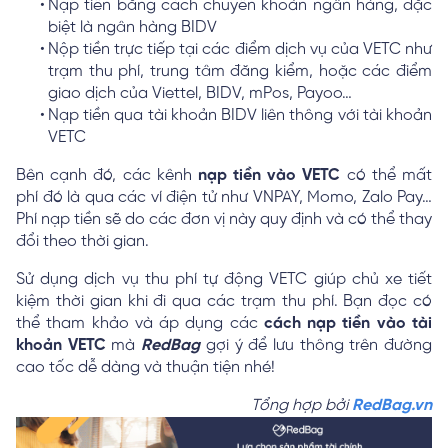
Nạp tiền bằng cách chuyển khoản ngân hàng, đặc
biệt là ngân hàng BIDV
Nộp tiền trực tiếp tại các điểm dịch vụ của VETC như
trạm thu phí, trung tâm đăng kiểm, hoặc các điểm
giao dịch của Viettel, BIDV, mPos, Payoo…
Nạp tiền qua tài khoản BIDV liên thông với tài khoản
VETC
Bên cạnh đó, các kênh
nạp tiền vào VETC
có thể mất
phí đó là qua các ví điện tử như VNPAY, Momo, Zalo Pay…
Phí nạp tiền sẽ do các đơn vị này quy định và có thể thay
đổi theo thời gian.
Sử dụng dịch vụ thu phí tự động VETC giúp chủ xe tiết
kiệm thời gian khi đi qua các trạm thu phí. Bạn đọc có
thể tham khảo và áp dụng các
cách nạp tiền vào tài
khoản VETC
mà
RedBag
gợi ý để lưu thông trên đường
cao tốc dễ dàng và thuận tiện nhé!
Tổng hợp bởi
RedBag.vn