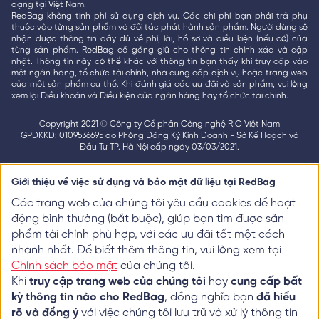
dạng tại Việt Nam.
RedBag không tính phí sử dụng dịch vụ. Các chi phí bạn phải trả phụ
thuộc vào từng sản phẩm và đối tác phát hành sản phẩm. Người dùng sẽ
nhận được thông tin đầy đủ về phí, lãi, hồ sơ và điều kiện (nếu có) của
từng sản phẩm. RedBag cố gắng giữ cho thông tin chính xác và cập
nhật. Thông tin này có thể khác với thông tin bạn thấy khi truy cập vào
một ngân hàng, tổ chức tài chính, nhà cung cấp dịch vụ hoặc trang web
của một sản phẩm cụ thể. Khi đánh giá các ưu đãi và sản phẩm, vui lòng
xem lại Điều khoản và Điều kiện của ngân hàng hay tổ chức tài chính.
Copyright 2021 © Công ty Cổ phần Công nghệ RIO Việt Nam
GPDKKD: 0109536695 do Phòng Đăng Ký Kinh Doanh - Sở Kế Hoạch và
Đầu Tư TP. Hà Nội cấp ngày 03/03/2021.
Giới thiệu về việc sử dụng và bảo mật dữ liệu tại RedBag
Các trang web của chúng tôi yêu cầu cookies để hoạt
động bình thường (bắt buộc), giúp bạn tìm được sản
phẩm tài chính phù hợp, với các ưu đãi tốt một cách
nhanh nhất. Để biết thêm thông tin, vui lòng xem tại
Chính sách bảo mật
của chúng tôi.
Khi
truy cập trang web của chúng tôi
hay
cung cấp bất
kỳ thông tin nào cho RedBag
, đồng nghĩa bạn
đã hiểu
rõ và đồng ý
với việc chúng tôi lưu trữ và xử lý thông tin