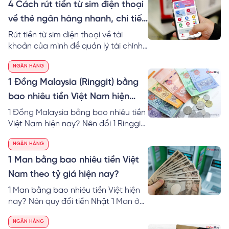
việc khác nhau nhanh chóng hơn.
4 Cách rút tiền từ sim điện thoại
Tìm hiểu ngay cách rút tiền từ sim
về thẻ ngân hàng nhanh, chi tiết
điện thoại về MoMo an toàn nhé!
nhất
Rút tiền từ sim điện thoại về tài
khoản của mình để quản lý tài chính
dễ dàng hơn trong cuộc sống. Cùng
NGÂN HÀNG
RedBag khám phá ngay cách rút
tiền từ tài khoản thoại về thẻ ngân
1 Đồng Malaysia (Ringgit) bằng
hàng chi tiết.
bao nhiêu tiền Việt Nam hiện
nay?
1 Đồng Malaysia bằng bao nhiêu tiền
Việt Nam hiện nay? Nên đổi 1 Ringgit
to VND ở đâu? Cách tính 1 đô
NGÂN HÀNG
Malaysia bằng bao nhiêu tiền Việt tại
40 ngân hàng.
1 Man bằng bao nhiêu tiền Việt
Nam theo tỷ giá hiện nay?
1 Man bằng bao nhiêu tiền Việt hiện
nay? Nên quy đổi tiền Nhật 1 Man ở
đâu? RedBag mách bạn cách tính &
NGÂN HÀNG
nơi đổi 1 Man VND hôm nay giá tốt