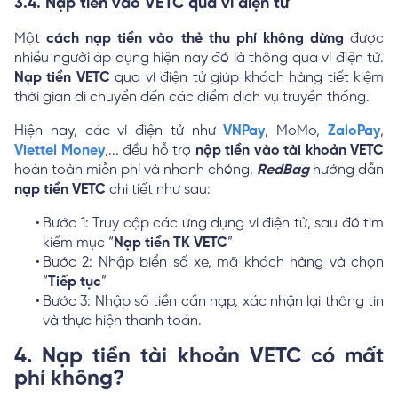
3.4. Nạp tiền vào VETC qua ví điện tử
Một
cách nạp tiền vào thẻ thu phí không dừng
được
nhiều người áp dụng hiện nay đó là thông qua ví điện tử.
Nạp tiền VETC
qua ví điện tử giúp khách hàng tiết kiệm
thời gian di chuyển đến các điểm dịch vụ truyền thống.
Hiện nay, các ví điện tử như
VNPay
, MoMo,
ZaloPay
,
Viettel Money
,... đều hỗ trợ
nộp tiền vào tài khoản VETC
hoàn toàn miễn phí và nhanh chóng.
RedBag
hướng dẫn
nạp tiền VETC
chi tiết như sau:
Bước 1: Truy cập các ứng dụng ví điện tử, sau đó tìm
kiếm mục “
Nạp tiền TK VETC
”
Bước 2: Nhập biển số xe, mã khách hàng và chọn
“
Tiếp tục
”
Bước 3: Nhập số tiền cần nạp, xác nhận lại thông tin
và thực hiện thanh toán.
4. Nạp tiền tài khoản VETC có mất
phí không?