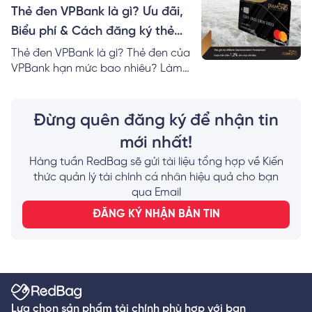
nhất!
Thẻ đen VPBank là gì? Ưu đãi,
Biểu phí & Cách đăng ký thẻ
Online
Thẻ đen VPBank là gì? Thẻ đen của
VPBank hạn mức bao nhiêu? Làm
thẻ VPBank Diamond cần bao nhiêu
tiền? Mách bạn cách đăng ký thẻ
đen của VPBank nhanh nhất!
Đừng quên đăng ký để nhận tin
mới nhất!
Hàng tuần RedBag sẽ gửi tài liệu tổng hợp về Kiến
thức quản lý tài chính cá nhân hiệu quả cho bạn
qua Email
ĐĂNG KÝ NHẬN BẢN TIN
Lựa chọn sản phẩm tài chính phù hợp với bạn