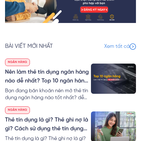
BÀI VIẾT MỚI NHẤT
Xem tất cả
NGÂN HÀNG
Nên làm thẻ tín dụng ngân hàng
nào dễ nhất? Top 10 ngân hàng
làm thẻ tín dụng tốt nhất 2024
Bạn đang băn khoăn nên mở thẻ tín
dụng ngân hàng nào tốt nhất? dễ
nhất? RedBag sẽ giúp bạn so sánh
NGÂN HÀNG
thẻ tín dụng các ngân hàng cũng
như gợi ý Top 10 ngân hàng làm thẻ
Thẻ tín dụng là gì? Thẻ ghi nợ là
tín dụng tốt nhất hiện nay.
gì? Cách sử dụng thẻ tín dụng
dễ nhất
Thẻ tín dụng là gì? Thẻ ghi nợ là gì?