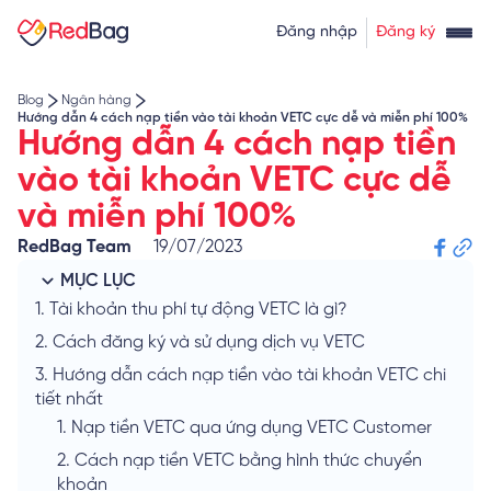
Thẻ tín dụng rút tiền
Tính lãi vay
Đăng nhập
Đăng ký
Về chúng tôi
Tính lãi tiết kiệm
Tỷ giá ngoại tệ
Blog
Ngân hàng
Hướng dẫn 4 cách nạp tiền vào tài khoản VETC cực dễ và miễn phí 100%
Hướng dẫn 4 cách nạp tiền
vào tài khoản VETC cực dễ
và miễn phí 100%
RedBag Team
19/07/2023
MỤC LỤC
1.
Tài khoản thu phí tự động VETC là gì?
2.
Cách đăng ký và sử dụng dịch vụ VETC
3.
Hướng dẫn cách nạp tiền vào tài khoản VETC chi
tiết nhất
1.
Nạp tiền VETC qua ứng dụng VETC Customer
2.
Cách nạp tiền VETC bằng hình thức chuyển
khoản