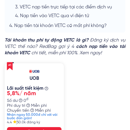
3.
VETC nạp tiền trực tiếp tại các điểm dịch vụ
4.
Nạp tiền vào VETC qua ví điện tử
4.
Nạp tiền tài khoản VETC có mất phí không?
Tài khoản thu phí tự động VETC là gì?
Đăng ký dịch vụ
VETC thế nào? RedBag gợi ý 4
cách nạp tiền vào tài
khoản VETC
chi tiết, miễn phí 100%. Xem ngay!
UOB
Lãi suất tiết kiệm
5,8%/ năm
đ
Số dư
0
Phí duy trì
Miễn phí
Chuyển tiền
Miễn phí
Nhận ngay 50.000đ chỉ với vài
bước đơn giản!
4.4
50.0k
đăng ký