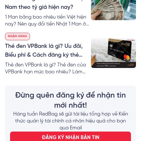
Nam theo tỷ giá hiện nay?
1 Man bằng bao nhiêu tiền Việt hiện
nay? Nên quy đổi tiền Nhật 1 Man ở
đâu? RedBag mách bạn cách tính &
NGÂN HÀNG
nơi đổi 1 Man VND hôm nay giá tốt
nhất!
Thẻ đen VPBank là gì? Ưu đãi,
Biểu phí & Cách đăng ký thẻ
Online
Thẻ đen VPBank là gì? Thẻ đen của
VPBank hạn mức bao nhiêu? Làm
thẻ VPBank Diamond cần bao nhiêu
tiền? Mách bạn cách đăng ký thẻ
đen của VPBank nhanh nhất!
Đừng quên đăng ký để nhận tin
mới nhất!
Hàng tuần RedBag sẽ gửi tài liệu tổng hợp về Kiến
thức quản lý tài chính cá nhân hiệu quả cho bạn
qua Email
ĐĂNG KÝ NHẬN BẢN TIN