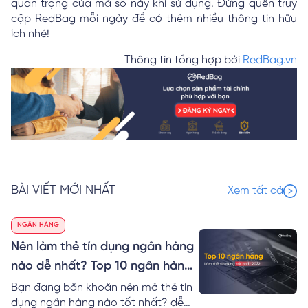
quan trọng của mã số này khi sử dụng. Đừng quên truy
cập RedBag mỗi ngày để có thêm nhiều thông tin hữu
ích nhé!
Thông tin tổng hợp bởi
RedBag.vn
BÀI VIẾT MỚI NHẤT
Xem tất cả
NGÂN HÀNG
Nên làm thẻ tín dụng ngân hàng
nào dễ nhất? Top 10 ngân hàng
làm thẻ tín dụng tốt nhất 2024
Bạn đang băn khoăn nên mở thẻ tín
dụng ngân hàng nào tốt nhất? dễ