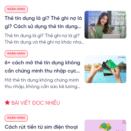
nhất? RedBag sẽ giúp bạn so sánh
NGÂN HÀNG
thẻ tín dụng các ngân hàng cũng
như gợi ý Top 10 ngân hàng làm thẻ
Thẻ tín dụng là gì? Thẻ ghi nợ là
tín dụng tốt nhất hiện nay.
gì? Cách sử dụng thẻ tín dụng
dễ nhất
Thẻ tín dụng là gì? Thẻ ghi nợ là gì?
Thẻ tín dụng và thẻ ghi nợ khác nhau
không? Thông tin các loại thẻ tín
NGÂN HÀNG
dụng và cách sử dụng thẻ tín dụng
không mất lãi!
6+ cách mở thẻ tín dụng không
cần chứng minh thu nhập cực
đơn giản
Mở thẻ tín dụng không chứng minh
thu nhập, không cần sao kê lương
được không? RedBag bật mí 6+ cách
mở thẻ tín dụng không cần chứng
BÀI VIẾT ĐỌC NHIỀU
minh thu nhập cực dễ.
NGÂN HÀNG
Cách rút tiền từ sim điện thoại