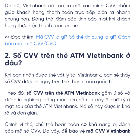
Do đó, Vietinbank đã tạo ra mã xác minh CVV nhằm
giúp khách hàng thanh toán trực tiếp diễn ra nhanh
chóng hơn. Đồng thời đảm bảo tính bảo mật khi khách
hàng thực hiện thanh toán online.
>> Đọc thêm:
Mã CVV là gì? Số thẻ tín dụng là gì? Cách
bảo mật mã CVV/CVC
2. Số CVV trên thẻ ATM Vietinbank ở
đâu?
Khi bạn nhận được thẻ vật lý tại Vietinbank, bạn sẽ thấy
số CVV được in ngay trên thẻ thanh toán quốc tế.
Theo đó,
số CVV trên thẻ ATM Vietinbank
gồm 3 số và
được in nghiêng bằng mực đen nằm ở dãy ô chữ ký ở
mặt sau của thẻ ATM Vietinbank. Mã số này được in khá
rõ và đơn giản.
Chính vì thế, chủ thẻ hoàn toàn có khả năng bị đánh
cắp mã số CVV. Do vậy, để bảo vệ
mã CVV Vietinbank