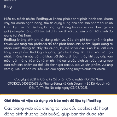
Blog
Miễn trừ trách nhiệm: RedBag.vn không phải đơn vị phát hành các khoản
vay, tài khoản ngân hàng, thẻ tín dụng cũng như các sản phẩm tài chính
khác. Dịch vụ của RedBag là tổng hợp thông tin, đưa ra các đánh giá và
gợi ý về ngân hàng, đối tác tài chính uy tín với các sản phẩm tài chính đa
dạng tại Việt Nam.
RedBag không tính phí sử dụng dịch vụ. Các chi phí bạn phải trả phụ
thuộc vào từng sản phẩm và đối tác phát hành sản phẩm. Người dùng sẽ
nhận được thông tin đầy đủ về phí, lãi, hồ sơ và điều kiện (nếu có) của
từng sản phẩm. RedBag cố gắng giữ cho thông tin chính xác và cập
nhật. Thông tin này có thể khác với thông tin bạn thấy khi truy cập vào
một ngân hàng, tổ chức tài chính, nhà cung cấp dịch vụ hoặc trang web
của một sản phẩm cụ thể. Khi đánh giá các ưu đãi và sản phẩm, vui lòng
xem lại Điều khoản và Điều kiện của ngân hàng hay tổ chức tài chính.
Copyright 2021 © Công ty Cổ phần Công nghệ RIO Việt Nam
GPDKKD: 0109536695 do Phòng Đăng Ký Kinh Doanh - Sở Kế Hoạch và
Đầu Tư TP. Hà Nội cấp ngày 03/03/2021.
Giới thiệu về việc sử dụng và bảo mật dữ liệu tại RedBag
Các trang web của chúng tôi yêu cầu cookies để hoạt
động bình thường (bắt buộc), giúp bạn tìm được sản