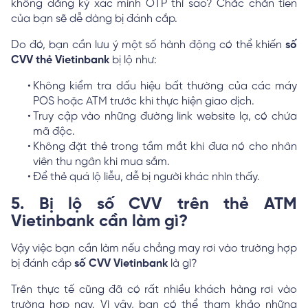
không đăng ký xác minh OTP thì sao? Chắc chắn tiền
của bạn sẽ dễ dàng bị đánh cắp.
Do đó, bạn cần lưu ý một số hành động có thể khiến
số
CVV thẻ Vietinbank
bị lộ như:
Không kiểm tra dấu hiệu bất thường của các máy
POS hoặc ATM trước khi thực hiện giao dịch.
Truy cập vào những đường link website lạ, có chứa
mã độc.
Không đặt thẻ trong tầm mắt khi đưa nó cho nhân
viên thu ngân khi mua sắm.
Để thẻ quá lộ liễu, dễ bị người khác nhìn thấy.
5. Bị lộ số CVV trên thẻ ATM
Vietinbank cần làm gì?
Vậy việc bạn cần làm nếu chẳng may rơi vào trường hợp
bị đánh cắp
số CVV Vietinbank
là gì?
Trên thực tế cũng đã có rất nhiều khách hàng rơi vào
trường hợp nay. Vì vậy, bạn có thể tham khảo những