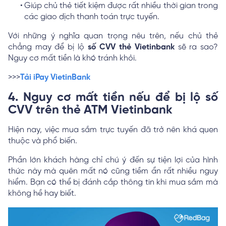
Giúp chủ thẻ tiết kiệm được rất nhiều thời gian trong
các giao dịch thanh toán trực tuyến.
Với những ý nghĩa quan trọng nêu trên, nếu chủ thẻ
chẳng may để bị lộ
số CVV thẻ Vietinbank
sẽ ra sao?
Nguy cơ mất tiền là khó tránh khỏi.
>>>
Tải iPay VietinBank
4. Nguy cơ mất tiền nếu để bị lộ số
CVV trên thẻ ATM Vietinbank
Hiện nay, việc mua sắm trực tuyến đã trở nên khá quen
thuộc và phổ biến.
Phần lớn khách hàng chỉ chú ý đến sự tiện lợi của hình
thức này mà quên mất nó cũng tiềm ẩn rất nhiều nguy
hiểm. Bạn có thể bị đánh cắp thông tin khi mua sắm mà
không hề hay biết.