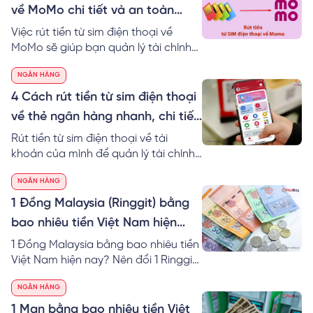
về MoMo chi tiết và an toàn
nhất
Việc rút tiền từ sim điện thoại về
MoMo sẽ giúp bạn quản lý tài chính
hiệu quả. Đặc biệt, bạn có thể sử
NGÂN HÀNG
dụng tiền linh hoạt vào nhiều công
việc khác nhau nhanh chóng hơn.
4 Cách rút tiền từ sim điện thoại
Tìm hiểu ngay cách rút tiền từ sim
về thẻ ngân hàng nhanh, chi tiết
điện thoại về MoMo an toàn nhé!
nhất
Rút tiền từ sim điện thoại về tài
khoản của mình để quản lý tài chính
dễ dàng hơn trong cuộc sống. Cùng
NGÂN HÀNG
RedBag khám phá ngay cách rút
tiền từ tài khoản thoại về thẻ ngân
1 Đồng Malaysia (Ringgit) bằng
hàng chi tiết.
bao nhiêu tiền Việt Nam hiện
nay?
1 Đồng Malaysia bằng bao nhiêu tiền
Việt Nam hiện nay? Nên đổi 1 Ringgit
to VND ở đâu? Cách tính 1 đô
NGÂN HÀNG
Malaysia bằng bao nhiêu tiền Việt tại
40 ngân hàng.
1 Man bằng bao nhiêu tiền Việt