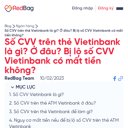
Thẻ tín dụng rút tiền
Tính lãi vay
Đăng nhập
Đăng ký
Về chúng tôi
Tính lãi tiết kiệm
Tỷ giá ngoại tệ
Blog
Ngân hàng
Số CVV trên thẻ Vietinbank là gì? Ở đâu? Bị lộ số CVV Vietinbank có mất
tiền không?
Số CVV trên thẻ Vietinbank
là gì? Ở đâu? Bị lộ số CVV
Vietinbank có mất tiền
không?
RedBag Team
10/02/2023
MỤC LỤC
1.
Số CVV Vietinbank là gì?
2.
Số CVV trên thẻ ATM Vietinbank ở đâu?
3.
Số CVV trên thẻ Vietinbank để làm gì?
4.
Nguy cơ mất tiền nếu để bị lộ số CVV trên thẻ ATM
Vietinbank