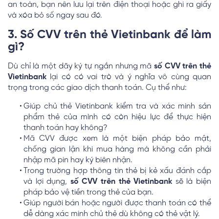
an toàn, bạn nên lưu lại trên điện thoại hoặc ghi ra giấy
và xóa bỏ số ngay sau đó.
3. Số CVV trên thẻ Vietinbank để làm
gì?
Dù chỉ là một dãy ký tự ngắn nhưng mã
số CVV trên thẻ
Vietinbank
lại có có vai trò và ý nghĩa vô cùng quan
trọng trong các giao dịch thanh toán. Cụ thể như:
Giúp chủ thẻ Vietinbank kiểm tra và xác minh sản
phẩm thẻ của mình có còn hiệu lực để thực hiện
thanh toán hay không?
Mã CVV được xem là một biện pháp bảo mật,
chống gian lận khi mua hàng mà không cần phải
nhập mã pin hay ký biên nhận.
Trong trường hợp thông tin thẻ bị kẻ xấu đánh cắp
và lợi dụng,
số CVV trên thẻ Vietinbank
sẽ là biện
pháp bảo vệ tiền trong thẻ của bạn.
Giúp người bán hoặc người được thanh toán có thể
dễ dàng xác minh chủ thẻ dù không có thẻ vật lý.