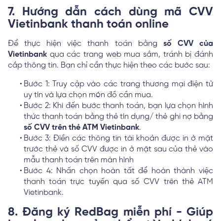
7. Hướng dẫn cách dùng mã CVV
Vietinbank thanh toán online
Để thực hiện việc thanh toán bằng
số CVV của
Vietinbank
qua các trang web mua sắm, tránh bị đánh
cắp thông tin. Bạn chỉ cần thực hiện theo các bước sau:
Bước 1: Truy cập vào các trang thương mại điện tử
uy tín và lựa chọn món đồ cần mua.
Bước 2: Khi đến bước thanh toán, bạn lựa chọn hình
thức thanh toán bằng thẻ tín dụng/ thẻ ghi nợ bằng
số CVV trên thẻ ATM Vietinbank
.
Bước 3: Điền các thông tin tài khoản được in ở mặt
trước thẻ và số CVV được in ở mặt sau của thẻ vào
mẫu thanh toán trên màn hình
Bước 4: Nhấn chọn hoàn tất để hoàn thành việc
thanh toán trực tuyến qua số CVV trên thẻ ATM
Vietinbank.
8. Đăng ký RedBag miễn phí - Giúp