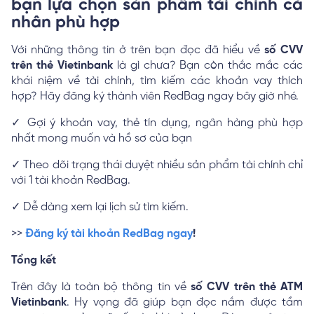
bạn lựa chọn sản phẩm tài chính cá
nhân phù hợp
Với những thông tin ở trên bạn đọc đã hiểu về
số CVV
trên thẻ Vietinbank
là gì chưa? Bạn còn thắc mắc các
khái niệm về tài chính, tìm kiếm các khoản vay thích
hợp? Hãy đăng ký thành viên RedBag ngay bây giờ nhé.
✓ Gợi ý khoản vay, thẻ tín dụng, ngân hàng phù hợp
nhất mong muốn và hồ sơ của bạn
✓ Theo dõi trạng thái duyệt nhiều sản phẩm tài chính chỉ
với 1 tài khoản RedBag.
✓ Dễ dàng xem lại lịch sử tìm kiếm.
>>
Đăng ký tài khoản RedBag ngay
!
Tổng kết
Trên đây là toàn bộ thông tin về
số CVV trên thẻ ATM
Vietinbank
. Hy vọng đã giúp bạn đọc nắm được tầm