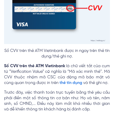
Số CVV trên thẻ ATM Vietinbank được in ngay trên thẻ tín
dụng/thẻ ghi nợ.
Số CVV trên thẻ ATM Vietinbank
là chữ viết tắt của cụm
từ “Verification Value” có nghĩa là “Mã xác minh thẻ”. Mã
CVV thuộc nhóm mã CSC của dòng mã bảo mật vô
cùng quan trọng được in trên
thẻ tín dụng
và thẻ ghi nợ.
Trước đây, việc thanh toán trực tuyến bằng thẻ yêu cầu
phải điền một số thông tin cơ bản như: Họ và tên, năm
sinh, số CMND,... Điều này làm mất khá nhiều thời gian
và dễ khiến thông tin khách hàng bị đánh cắp.