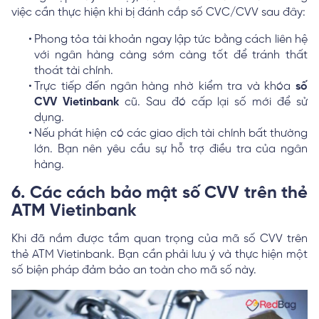
việc cần thực hiện khi bị đánh cắp số CVC/CVV sau đây:
Phong tỏa tài khoản ngay lập tức bằng cách liên hệ
với ngân hàng càng sớm càng tốt để tránh thất
thoát tài chính.
Trực tiếp đến ngân hàng nhờ kiểm tra và khóa
số
CVV Vietinbank
cũ. Sau đó cấp lại số mới để sử
dụng.
Nếu phát hiện có các giao dịch tài chính bất thường
lớn. Bạn nên yêu cầu sự hỗ trợ điều tra của ngân
hàng.
6. Các cách bảo mật số CVV trên thẻ
ATM Vietinbank
Khi đã nắm được tầm quan trọng của mã số CVV trên
thẻ ATM Vietinbank. Bạn cần phải lưu ý và thực hiện một
số biện pháp đảm bảo an toàn cho mã số này.