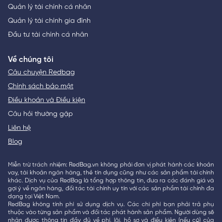
Quản lý tài chính cá nhân
Quản lý tài chính gia đình
Đầu tư tài chính cá nhân
Về chúng tôi
Câu chuyện Redbag
Chính sách bảo mật
Điều khoản và Điều kiện
Câu hỏi thường gặp
Liên hệ
Blog
Miễn trừ trách nhiệm: RedBag.vn không phải đơn vị phát hành các khoản
vay, tài khoản ngân hàng, thẻ tín dụng cũng như các sản phẩm tài chính
khác. Dịch vụ của RedBag là tổng hợp thông tin, đưa ra các đánh giá và
gợi ý về ngân hàng, đối tác tài chính uy tín với các sản phẩm tài chính đa
dạng tại Việt Nam.
RedBag không tính phí sử dụng dịch vụ. Các chi phí bạn phải trả phụ
thuộc vào từng sản phẩm và đối tác phát hành sản phẩm. Người dùng sẽ
nhận được thông tin đầy đủ về phí, lãi, hồ sơ và điều kiện (nếu có) của