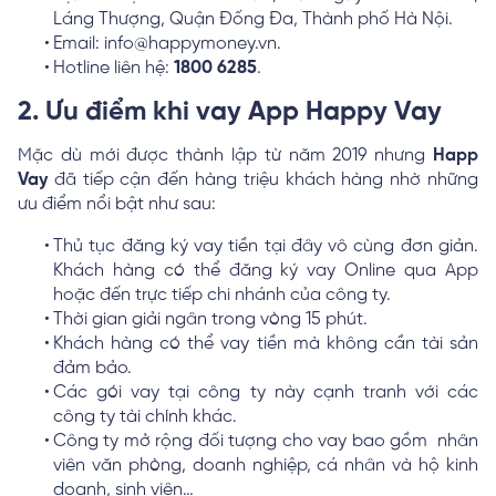
Láng Thượng, Quận Đống Đa, Thành phố Hà Nội.
Email: info@happymoney.vn.
Hotline liên hệ:
1800 6285
.
2. Ưu điểm khi vay App Happy Vay
Mặc dù mới được thành lập từ năm 2019 nhưng
Happ
Vay
đã tiếp cận đến hàng triệu khách hàng nhờ những
ưu điểm nổi bật như sau:
Thủ tục đăng ký vay tiền tại đây vô cùng đơn giản.
Khách hàng có thể đăng ký vay Online qua App
hoặc đến trực tiếp chi nhánh của công ty.
Thời gian giải ngân trong vòng 15 phút.
Khách hàng có thể vay tiền mà không cần tài sản
đảm bảo.
Các gói vay tại công ty này cạnh tranh với các
công ty tài chính khác.
Công ty mở rộng đối tượng cho vay bao gồm nhân
viên văn phòng, doanh nghiệp, cá nhân và hộ kinh
doanh, sinh viên…