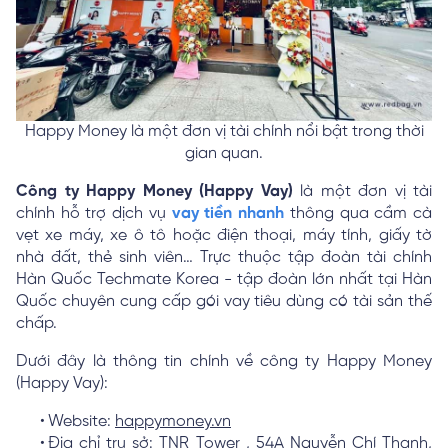
Happy Money là một đơn vị tài chính nổi bật trong thời
gian quan.
Công ty Happy Money (Happy Vay)
là một đơn vị tài
chính hỗ trợ dịch vụ
vay tiền nhanh
thông qua cầm cà
vẹt xe máy, xe ô tô hoặc điện thoại, máy tính, giấy tờ
nhà đất, thẻ sinh viên… Trực thuộc tập đoàn tài chính
Hàn Quốc Techmate Korea - tập đoàn lớn nhất tại Hàn
Quốc chuyên cung cấp gói vay tiêu dùng có tài sản thế
chấp.
Dưới đây là thông tin chính về công ty Happy Money
(Happy Vay):
Website:
happymoney.vn
Địa chỉ trụ sở: TNR Tower , 54A Nguyễn Chí Thanh,