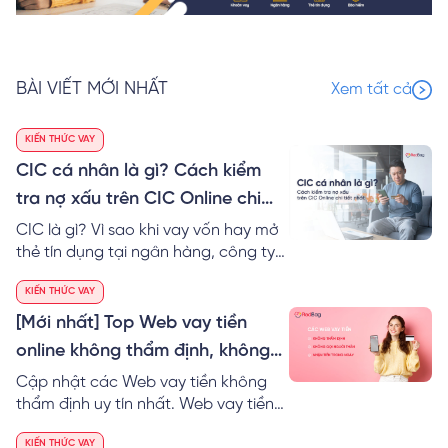
BÀI VIẾT MỚI NHẤT
Xem tất cả
KIẾN THỨC VAY
CIC cá nhân là gì? Cách kiểm
tra nợ xấu trên CIC Online chi
tiết
CIC là gì? Vì sao khi vay vốn hay mở
thẻ tín dụng tại ngân hàng, công ty
tài chính thì cần lịch sử tín dụng CIC
KIẾN THỨC VAY
tốt? Xem ngay cách tự kiểm tra nợ
xấu cá nhân trên CIC Online miễn phí
[Mới nhất] Top Web vay tiền
online không thẩm định, không
gọi điện xác nhận người thân
Cập nhật các Web vay tiền không
thẩm định uy tín nhất. Web vay tiền
nhanh online không cần gọi điện xác
KIẾN THỨC VAY