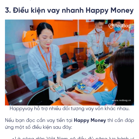
3. Điều kiện vay nhanh Happy Money
Happyvay hỗ trợ nhiều đối tượng vay vốn khác nhau.
Nếu bạn đọc cần vay tiền tại
Happy Money
thì cần đáp
ứng một số điều kiện sau đây: