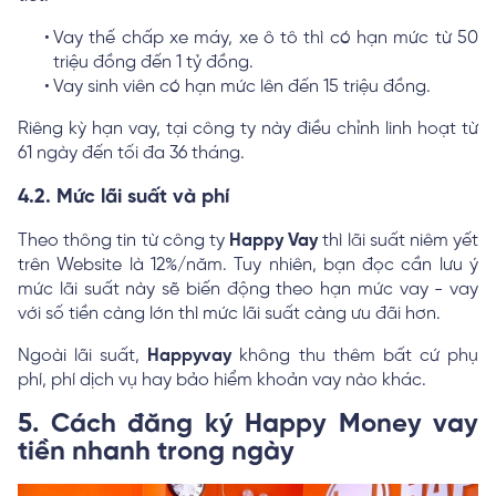
Vay thế chấp xe máy, xe ô tô thì có hạn mức từ 50
triệu đồng đến 1 tỷ đồng.
Vay sinh viên có hạn mức lên đến 15 triệu đồng.
Riêng kỳ hạn vay, tại công ty này điều chỉnh linh hoạt từ
61 ngày đến tối đa 36 tháng.
4.2. Mức lãi suất và phí
Theo thông tin từ công ty
Happy Vay
thì lãi suất niêm yết
trên Website là 12%/năm. Tuy nhiên, bạn đọc cần lưu ý
mức lãi suất này sẽ biến động theo hạn mức vay - vay
với số tiền càng lớn thì mức lãi suất càng ưu đãi hơn.
Ngoài lãi suất,
Happyvay
không thu thêm bất cứ phụ
phí, phí dịch vụ hay bảo hiểm khoản vay nào khác.
5. Cách đăng ký Happy Money vay
tiền nhanh trong ngày