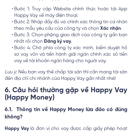
Bước 1: Truy cập Website chính thức hoặc tải App
Happy Vay về máy điện thoại.
Bước 2: Nhập đầy đủ và chính xác thông tin cá nhân
theo mẫu yêu cầu của công ty và chọn
Xác nhận
.
Bước 3: Chọn phòng giao dịch của công ty gần bạn
nhất rồi chọn
Đăng ký vay
.
Bước 4: Chờ phía công ty xác minh, kiểm duyệt hồ
sơ vay vốn và tiến hành giải ngân chính xác số tiền
vay về tài khoản ngân hàng cho người vay.
Lưu ý
: Nếu bạn vay thế chấp tài sản thì cần mang tài sản
đến địa chỉ chi nhánh của Happy Vay gần nhất nhé!
6. Câu hỏi thường gặp về Happy Vay
(Happy Money)
6.1. Thông tin về Happy Money lừa đảo có đúng
không?
Happy Vay
là đơn vị cho vay được cấp giấy phép hoạt