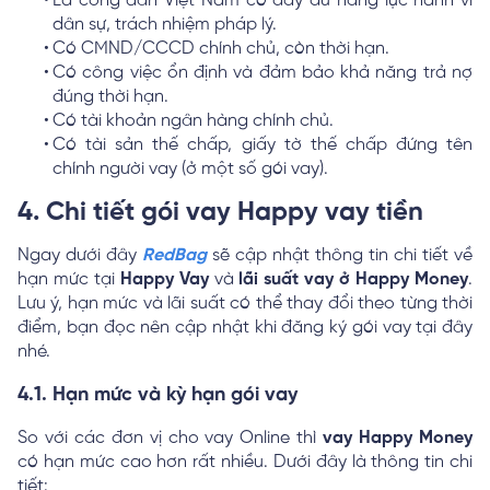
Là công dân Việt Nam có đầy đủ năng lực hành vi
dân sự, trách nhiệm pháp lý.
Có CMND/CCCD chính chủ, còn thời hạn.
Có công việc ổn định và đảm bảo khả năng trả nợ
đúng thời hạn.
Có tài khoản ngân hàng chính chủ.
Có tài sản thế chấp, giấy tờ thế chấp đứng tên
chính người vay (ở một số gói vay).
4. Chi tiết gói vay Happy vay tiền
Ngay dưới đây
RedBag
sẽ cập nhật thông tin chi tiết về
hạn mức tại
Happy Vay
và
lãi suất vay ở Happy Money
.
Lưu ý, hạn mức và lãi suất có thể thay đổi theo từng thời
điểm, bạn đọc nên cập nhật khi đăng ký gói vay tại đây
nhé.
4.1. Hạn mức và kỳ hạn gói vay
So với các đơn vị cho vay Online thì
vay Happy Money
có hạn mức cao hơn rất nhiều. Dưới đây là thông tin chi
tiết: