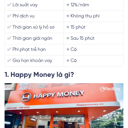
✅ Lãi suất vay
⭐ 12%/năm
✅ Phí dịch vụ
⭐ Không thu phí
✅ Thời gian xử lý hồ sơ
⭐ 15 phút
✅ Thời gian giải ngân
⭐ Sau 15 phút
✅ Phí phạt trễ hạn
⭐ Có
✅ Gia hạn khoản vay
⭐ Có
1. Happy Money là gì?