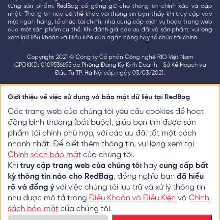
từng sản phẩm. RedBag cố gắng giữ cho thông tin chính xác và cập
nhật. Thông tin này có thể khác với thông tin bạn thấy khi truy cập vào
một ngân hàng, tổ chức tài chính, nhà cung cấp dịch vụ hoặc trang web
của một sản phẩm cụ thể. Khi đánh giá các ưu đãi và sản phẩm, vui lòng
xem lại Điều khoản và Điều kiện của ngân hàng hay tổ chức tài chính.
Copyright 2021 © Công ty Cổ phần Công nghệ RIO Việt Nam
GPDKKD: 0109536695 do Phòng Đăng Ký Kinh Doanh - Sở Kế Hoạch và
Đầu Tư TP. Hà Nội cấp ngày 03/03/2021.
Giới thiệu về việc sử dụng và bảo mật dữ liệu tại RedBag
Các trang web của chúng tôi yêu cầu cookies để hoạt
động bình thường (bắt buộc), giúp bạn tìm được sản
phẩm tài chính phù hợp, với các ưu đãi tốt một cách
nhanh nhất. Để biết thêm thông tin, vui lòng xem tại
Chính sách bảo mật
của chúng tôi.
Khi
truy cập trang web của chúng tôi
hay
cung cấp bất
kỳ thông tin nào cho RedBag
, đồng nghĩa bạn
đã hiểu
rõ và đồng ý
với việc chúng tôi lưu trữ và xử lý thông tin
như được mô tả trong
Điều Khoản và Điều Kiện
và
Chính
sách bảo mật
của chúng tôi.
Cơ bản
Cá nhân hóa