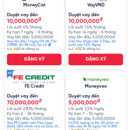
MoneyCat
VayVND
Duyệt vay đến
Duyệt vay đến
đ
đ
10,000,000
10,000,000
Lãi suất
0%/tháng
Lãi suất
1.5%/tháng
Kỳ hạn
7 ngày - 6 tháng
Kỳ hạn
14 ngày - 6 tháng
Vay lần đầu
3,000,000
đ
Vay lần đầu
5,000,000
đ
Vay lần đầu 7 ngày 0% lãi. Chỉ
Cần thu nhập trên 2 Triệu, lãi
CMND, 24-58 tuổi, 5p có 💰
suất vay 1.5%/Ngày
4.4
62.4k
đăng ký
4.4
52.1k
đăng ký
ĐĂNG KÝ
ĐĂNG KÝ
FE Credit
Moneyveo
Duyệt vay đến
Duyệt vay đến
đ
đ
70,000,000
5,000,000
Lãi suất
2.83%/tháng
Lãi suất
2,5%/ngày
Kỳ hạn
6 - 36 tháng
Kỳ hạn
7 - 10 ngày
Vay lần đầu
5,000,000
đ
Vay lần đầu
5,000,000
đ
Vay FE Credit trên Fiza (app
CCCD, lương từ 5tr, 20 phút có
Zalo), SĐT chính chủ có Zalo, thu
tiền, vay 1tr 10 ngày trả 1tr305
nhập từ 7 triệu, CMND/CCCD