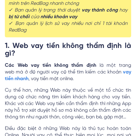
mình trên RedBag nhanh chóng
✓ Bạn quản lý trạng thái duyệt
vay thành công
hay
bị từ chối
của
nhiều khoản vay
✓ Bạn quản lý lịch sử vay nhiều nơi chỉ 1 tài khoản
RedBag
1. Web vay tiền không thẩm định là
gì?
Các Web vay tiền không thẩm định
là một trang
web mà ở đó người vay có thể tìm kiếm các khoản
vay
tiền nhanh
, vay tiền mặt online.
Cụ thể hơn, những Web này thuộc về một tổ chức tín
dụng có chức năng tìm kiếm khách hàng cho vay tiền.
Khác với các Web vay tiền cần thẩm định thì những App
này hỗ trợ xét duyệt hồ sơ mà không cần thẩm định các
thông tin như người thân, công việc, bạn bè, gặp mặt…
Điều đặc biệt ở những Web này là thủ tục hoàn toàn
Online. Người vay có thể thực hiện mọi lúc, mọi nơi và