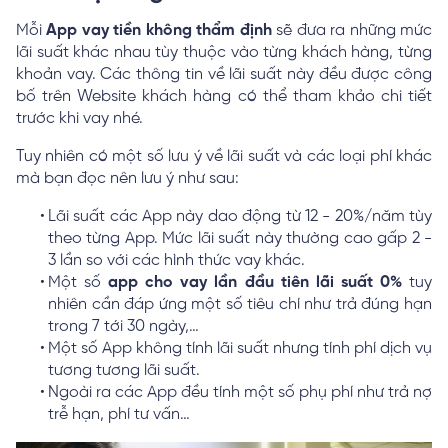
Mỗi
App vay tiền không thẩm định
sẽ đưa ra những mức
lãi suất khác nhau tùy thuộc vào từng khách hàng, từng
khoản vay. Các thông tin về lãi suất này đều được công
bố trên Website khách hàng có thể tham khảo chi tiết
trước khi vay nhé.
Tuy nhiên có một số lưu ý về lãi suất và các loại phí khác
mà bạn đọc nên lưu ý như sau:
Lãi suất các App này dao động từ 12 - 20%/năm tùy
theo từng App. Mức lãi suất này thường cao gấp 2 -
3 lần so với các hình thức vay khác.
Một số
app cho vay lần đầu tiên lãi suất 0%
tuy
nhiên cần đáp ứng một số tiêu chí như trả đúng hạn
trong 7 tới 30 ngày,…
Một số App không tính lãi suất nhưng tính phí dịch vụ
tương tương lãi suất.
Ngoài ra các App đều tính một số phụ phí như trả nợ
trễ hạn, phí tư vấn…