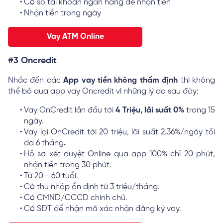
Có số tài khoản ngân hàng để nhận tiền
Nhận tiền trong ngày
Vay ATM Online
#3 Oncredit
Nhắc đến các
App vay tiền không thẩm định
thì không
thể bỏ qua app vay Oncredit vì những lý do sau đây:
Vay OnCredit lần đầu tới
4 Triệu, lãi suất 0%
trong 15
ngày.
Vay lại OnCredit tới 20 triệu, lãi suất 2.36%/ngày tối
đa 6 tháng
.
Hồ sơ xét duyệt Online qua app 100% chỉ 20 phút,
nhận tiền trong 30 phút.
Từ 20 - 60 tuổi.
Có thu nhập ổn định từ 3 triệu/tháng.
Có CMND/CCCD chính chủ.
Có SĐT để nhận mã xác nhận đăng ký vay.