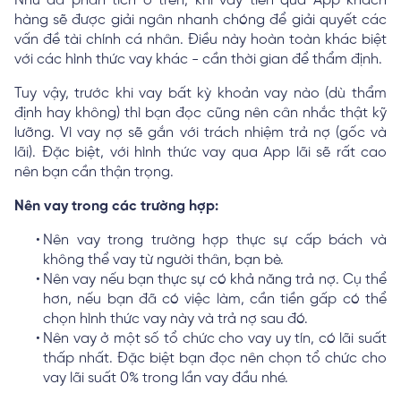
Như đã phân tích ở trên, khi vay tiền qua App khách
hàng sẽ được giải ngân nhanh chóng để giải quyết các
vấn đề tài chính cá nhân. Điều này hoàn toàn khác biệt
với các hình thức vay khác - cần thời gian để thẩm định.
Tuy vậy, trước khi vay bất kỳ khoản vay nào (dù thẩm
định hay không) thì bạn đọc cũng nên cân nhắc thật kỹ
lưỡng. Vì vay nợ sẽ gắn với trách nhiệm trả nợ (gốc và
lãi). Đặc biệt, với hình thức vay qua App lãi sẽ rất cao
nên bạn cần thận trọng.
Nên vay trong các trường hợp:
Nên vay trong trường hợp thực sự cấp bách và
không thể vay từ người thân, bạn bè.
Nên vay nếu bạn thực sự có khả năng trả nợ. Cụ thể
hơn, nếu bạn đã có việc làm, cần tiền gấp có thể
chọn hình thức vay này và trả nợ sau đó.
Nên vay ở một số tổ chức cho vay uy tín, có lãi suất
thấp nhất. Đặc biệt bạn đọc nên chọn tổ chức cho
vay lãi suất 0% trong lần vay đầu nhé.