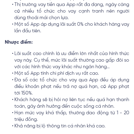
Thị trường vay tiền qua App rất đa dạng, ngày càng
có nhiều tổ chức cho vay cạnh tranh nên người
dùng thoải mái chọn lựa.
Một số App áp dụng lãi suất 0% cho khách hàng vay
lần đầu tiên.
Nhược điểm:
Lãi suất cao chính là ưu điểm lớn nhất của hình thức
vay này. Cụ thể, mức lãi suất thường cao gấp đôi so
với các hình thức vay khác như ngân hàng…
Một số App tính chi phí dịch vụ rất cao.
Đa số các tổ chức cho vay qua App đều áp dụng
điều khoản phạt nếu trả nợ quá hạn, có App phạt
tới 150%.
Khách hàng sẽ bị hỏi nợ liên tục nếu quá hạn thanh
toán, gây ảnh hưởng đến cuộc sống cá nhân.
Hạn mức vay khá thấp, thường dao động từ 1 - 20
triệu đồng.
Khả năng bị lộ thông tin cá nhân khá cao.