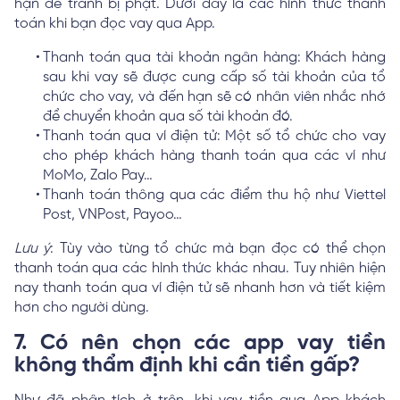
hạn để tránh bị phạt. Dưới đây là các hình thức thanh
toán khi bạn đọc vay qua App.
Thanh toán qua tài khoản ngân hàng: Khách hàng
sau khi vay sẽ được cung cấp số tài khoản của tổ
chức cho vay, và đến hạn sẽ có nhân viên nhắc nhớ
để chuyển khoản qua số tài khoản đó.
Thanh toán qua ví điện tử: Một số tổ chức cho vay
cho phép khách hàng thanh toán qua các ví như
MoMo, Zalo Pay…
Thanh toán thông qua các điểm thu hộ như Viettel
Post, VNPost, Payoo…
Lưu ý
: Tùy vào từng tổ chức mà bạn đọc có thể chọn
thanh toán qua các hình thức khác nhau. Tuy nhiên hiện
nay thanh toán qua ví điện tử sẽ nhanh hơn và tiết kiệm
hơn cho người dùng.
7. Có nên chọn các app vay tiền
không thẩm định khi cần tiền gấp?