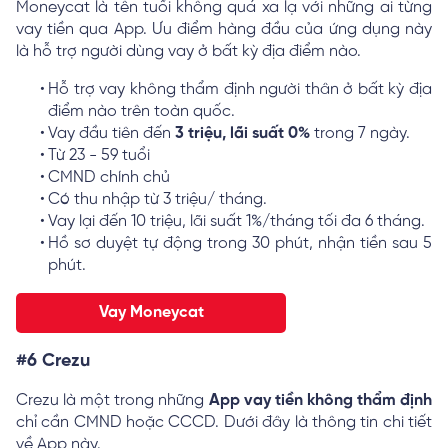
Moneycat là tên tuổi không quá xa lạ với những ai từng
vay tiền qua App. Ưu điểm hàng đầu của ứng dụng này
là hỗ trợ người dùng vay ở bất kỳ địa điểm nào.
Hỗ trợ vay không thẩm định người thân ở bất kỳ địa
điểm nào trên toàn quốc.
Vay đầu tiên đến
3 triệu, lãi suất 0%
trong 7 ngày.
Từ 23 - 59 tuổi
CMND chính chủ
Có thu nhập từ 3 triệu/ tháng.
Vay lại đến 10 triệu, lãi suất 1%/tháng tối đa 6 tháng.
Hồ sơ duyệt tự động trong 30 phút, nhận tiền sau 5
phút.
Vay Moneycat
#6 Crezu
Crezu là một trong những
App vay tiền không thẩm định
chỉ cần CMND hoặc CCCD. Dưới đây là thông tin chi tiết
về App này.