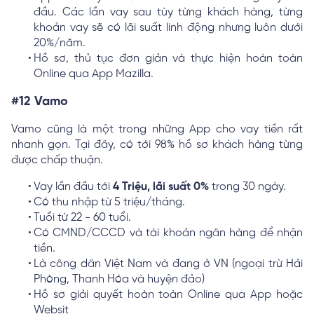
đầu. Các lần vay sau tùy từng khách hàng, từng
khoản vay sẽ có lãi suất linh động nhưng luôn dưới
20%/năm.
Hồ sơ, thủ tục đơn giản và thực hiện hoàn toàn
Online qua App Mazilla.
#12 Vamo
Vamo cũng là một trong những App cho vay tiền rất
nhanh gọn. Tại đây, có tới 98% hồ sơ khách hàng từng
được chấp thuận.
Vay lần đầu tới
4 Triệu, lãi suất 0%
trong 30 ngày.
Có thu nhập từ 5 triệu/tháng.
Tuổi từ 22 - 60 tuổi.
Có CMND/CCCD và tài khoản ngân hàng để nhận
tiền.
Là công dân Việt Nam và đang ở VN (ngoại trừ Hải
Phòng, Thanh Hóa và huyện đảo)
Hồ sơ giải quyết hoàn toàn Online qua App hoặc
Websit