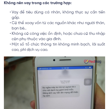
Không nên vay trong các trường hợp:
Vay để tiêu dùng cá nhân, không thực sự cần tiền
gấp.
Có thể xoay vốn từ các nguồn khác như người thân,
bạn bè…
Không có công việc ổn định, hoặc chưa có thu nhập
còn phụ thuộc vào gia đình.
Một số tổ chức thông tin không minh bạch, lãi suất
cao, phí dịch vụ cao.