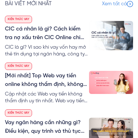
BÀI VIẾT MỚI NHẤT
Xem tất cả
KIẾN THỨC VAY
CIC cá nhân là gì? Cách kiểm
tra nợ xấu trên CIC Online chi
tiết
CIC là gì? Vì sao khi vay vốn hay mở
thẻ tín dụng tại ngân hàng, công ty
tài chính thì cần lịch sử tín dụng CIC
KIẾN THỨC VAY
tốt? Xem ngay cách tự kiểm tra nợ
xấu cá nhân trên CIC Online miễn phí
[Mới nhất] Top Web vay tiền
online không thẩm định, không
gọi điện xác nhận người thân
Cập nhật các Web vay tiền không
thẩm định uy tín nhất. Web vay tiền
nhanh online không cần gọi điện xác
KIẾN THỨC VAY
nhận người thân, chỉ CMND nhận tiền
trong ngày tới 15 triệu.
Vay ngân hàng cần những gì?
Điều kiện, quy trình và thủ tục