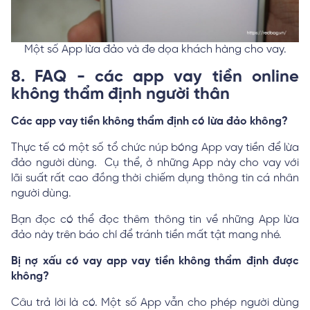
Một số App lừa đảo và đe dọa khách hàng cho vay.
8. FAQ - các app vay tiền online
không thẩm định người thân
Các app vay tiền không thẩm định có lừa đảo không?
Thực tế có một số tổ chức núp bóng App vay tiền để lừa
đảo người dùng. Cụ thể, ở những App này cho vay với
lãi suất rất cao đồng thời chiếm dụng thông tin cá nhân
người dùng.
Bạn đọc có thể đọc thêm thông tin về những App lừa
đảo này trên báo chí để tránh tiền mất tật mang nhé.
Bị nợ xấu có vay app vay tiền không thẩm định được
không?
Câu trả lời là có. Một số App vẫn cho phép người dùng