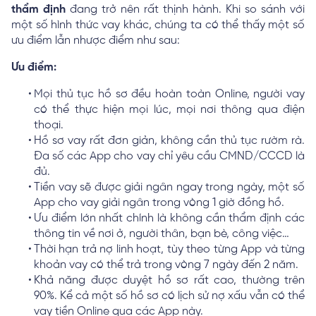
thẩm định
đang trở nên rất thịnh hành. Khi so sánh với
một số hình thức vay khác, chúng ta có thể thấy một số
ưu điểm lẫn nhược điểm như sau:
Ưu điểm:
Mọi thủ tục hồ sơ đều hoàn toàn Online, người vay
có thể thực hiện mọi lúc, mọi nơi thông qua điện
thoại.
Hồ sơ vay rất đơn giản, không cần thủ tục rườm rà.
Đa số các App cho vay chỉ yêu cầu CMND/CCCD là
đủ.
Tiền vay sẽ được giải ngân ngay trong ngày, một số
App cho vay giải ngân trong vòng 1 giờ đồng hồ.
Ưu điểm lớn nhất chính là không cần thẩm định các
thông tin về nơi ở, người thân, bạn bè, công việc…
Thời hạn trả nợ linh hoạt, tùy theo từng App và từng
khoản vay có thể trả trong vòng 7 ngày đến 2 năm.
Khả năng được duyệt hồ sơ rất cao, thường trên
90%. Kể cả một số hồ sơ có lịch sử nợ xấu vẫn có thể
vay tiền Online qua các App này.