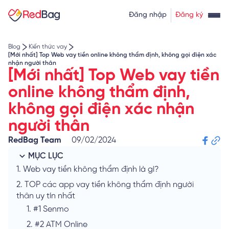
Thẻ tín dụng rút tiền
Tính lãi vay
Đăng nhập
Đăng ký
Về chúng tôi
Tính lãi tiết kiệm
Tỷ giá ngoại tệ
Blog
Kiến thức vay
[Mới nhất] Top Web vay tiền online không thẩm định, không gọi điện xác
nhận người thân
[Mới nhất] Top Web vay tiền
online không thẩm định,
không gọi điện xác nhận
người thân
RedBag Team
09/02/2024
MỤC LỤC
1.
Web vay tiền không thẩm định là gì?
2.
TOP các app vay tiền không thẩm định người
thân uy tín nhất
1.
#1 Senmo
2.
#2 ATM Online