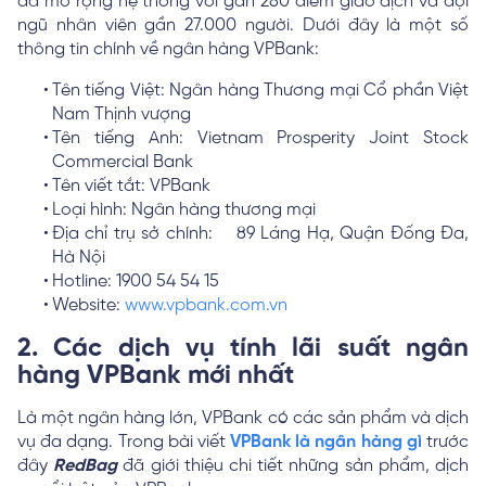
đã mở rộng hệ thống với gần 280 điểm giao dịch và đội
ngũ nhân viên gần 27.000 người. Dưới đây là một số
thông tin chính về ngân hàng VPBank:
Tên tiếng Việt: Ngân hàng Thương mại Cổ phần Việt
Nam Thịnh vượng
Tên tiếng Anh: Vietnam Prosperity Joint Stock
Commercial Bank
Tên viết tắt: VPBank
Loại hình: Ngân hàng thương mại
Địa chỉ trụ sở chính: 89 Láng Hạ, Quận Đống Đa,
Hà Nội
Hotline: 1900 54 54 15
Website:
www.vpbank.com.vn
2. Các dịch vụ tính lãi suất ngân
hàng VPBank mới nhất
Là một ngân hàng lớn, VPBank có các sản phẩm và dịch
vụ đa dạng. Trong bài viết
VPBank là ngân hàng gì
trước
đây
RedBag
đã giới thiệu chi tiết những sản phẩm, dịch