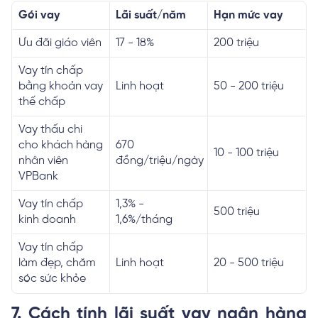
Gói vay
Lãi suất/năm
Hạn mức vay
Ưu đãi giáo viên
17 - 18%
200 triệu
Vay tín chấp
bằng khoản vay
Linh hoạt
50 - 200 triệu
thế chấp
Vay thấu chi
cho khách hàng
670
10 - 100 triệu
nhân viên
đồng/triệu/ngày
VPBank
Vay tín chấp
1,3% -
500 triệu
kinh doanh
1,6%/tháng
Vay tín chấp
làm đẹp, chăm
Linh hoạt
20 - 500 triệu
sóc sức khỏe
7. Cách tính lãi suất vay ngân hàng