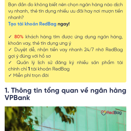
Bạn đắn đo không biết nên chọn ngân hàng nào dịch
vụ nhanh, thẻ tín dụng nhiều ưu đãi hay nơi mượn tiền
nhanh?
Tạo tài khoản RedBag
ngay!
✓
80%
khách hàng tìm được ứng dụng ngân hàng,
khoản vay, thẻ tín dụng ưng ý
✓ Duyệt dễ, nhận tiền vay nhanh 24/7 nhờ RedBag
gợi ý đúng với hồ sơ
✓ Quản lý lịch sử đăng ký nhiều sản phẩm tài
chính chỉ
1
tài khoản RedBag
✓ Miễn phí trọn đời
1. Thông tin tổng quan về ngân hàng
VPBank