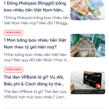
tiền từ tài khoản thoại về thẻ ngân
1 Đồng Malaysia (Ringgit) bằng
hàng chi tiết.
bao nhiêu tiền Việt Nam hiện
nay?
1 Đồng Malaysia bằng bao nhiêu tiền
Việt Nam hiện nay? Nên đổi 1 Ringgit
to VND ở đâu? Cách tính 1 đô
NGÂN HÀNG
Malaysia bằng bao nhiêu tiền Việt tại
40 ngân hàng.
1 Man bằng bao nhiêu tiền Việt
Nam theo tỷ giá hiện nay?
1 Man bằng bao nhiêu tiền Việt hiện
nay? Nên quy đổi tiền Nhật 1 Man ở
đâu? RedBag mách bạn cách tính &
NGÂN HÀNG
nơi đổi 1 Man VND hôm nay giá tốt
nhất!
Thẻ đen VPBank là gì? Ưu đãi,
Biểu phí & Cách đăng ký thẻ
Online
Thẻ đen VPBank là gì? Thẻ đen của
VPBank hạn mức bao nhiêu? Làm
thẻ VPBank Diamond cần bao nhiêu
tiền? Mách bạn cách đăng ký thẻ