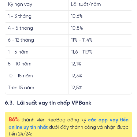
Kỳ hạn vay
Lãi suất/năm
1 - 3 tháng
10,6%
4 - 5 tháng
10,8%
6 - 12 tháng
11% - 11,4%
1 - 5 năm
11,6 - 11,9%
5 - 10 năm
12,1%
10 - 15 năm
12,3%
Trên 15 năm
12,5%
6.3. Lãi suất vay tín chấp VPBank
86%
thành viên RedBag đăng ký
các app vay tiền
online uy tín nhất
dưới đây thành công và nhận được
tiền 24/24: