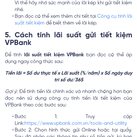
Vì thế hãy nhớ sức mạnh của lãi kép khi gửi tiết kiệm
nhé.
Bạn đọc có thể xem thêm chi tiết tại
Công cụ tính lãi
suất tiết kiệm
để biết thêm về lãi kép.
5. Cách tính lãi suất gửi tiết kiệm
VPBank
Để tính
lãi suất tiết kiệm VPBank
bạn đọc có thể áp
dụng ngay công thức sau:
Tiền lãi = Số dư thực tế x Lãi suất (%/năm) x Số ngày duy
trì số dư/365
Gợi ý
: Để tính tiền lãi chính xác và nhanh chóng hơn bạn
đọc nên sử dụng công cụ tính tiền lãi tiết kiệm của
VPBank theo các bước sau:
Bước 1: Truy cập
Link:
https://www.vpbank.com.vn/tools-and-utility
Bước 2: Chọn hình thức gửi Online hoặc tại quầy.
Sau đó nhập các thông tin như số tiền gửi, kỳ hạn