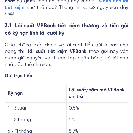
nhất
có giảm theo hệ thống hay không?
Cách tính lãi
tiết kiệm
như thế nào? Thông tin sẽ có ngay sau đây
nhé!
3.1. Lãi suất VPBank tiết kiệm thường và tiền gửi
có kỳ hạn lĩnh lãi cuối kỳ
Giữa những biến động về lãi suất tiền gửi ở các nhà
băng thì
lãi suất tiết kiệm VPBank
theo gói này vẫn
được giữ nguyên và thuộc Top ngân hàng trả lãi cao
nhất. Cụ thể như sau:
Gửi trực tiếp
Lãi suất/năm mà VPBank
Kỳ hạn
chi trả
1 - 3 tuần
0,5%
1 - 5 tháng
6%
6 - 11 tháng
8,7%