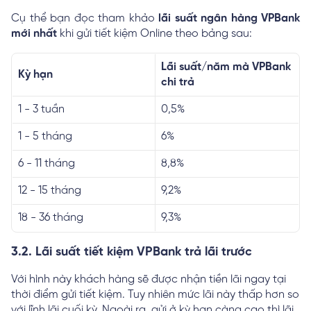
Cụ thể bạn đọc tham khảo
lãi suất ngân hàng VPBank
mới nhất
khi gửi tiết kiệm Online theo bảng sau:
Lãi suất/năm mà VPBank
Kỳ hạn
chi trả
1 - 3 tuần
0,5%
1 - 5 tháng
6%
6 - 11 tháng
8,8%
12 - 15 tháng
9,2%
18 - 36 tháng
9,3%
3.2. Lãi suất tiết kiệm VPBank trả lãi trước
Với hình này khách hàng sẽ được nhận tiền lãi ngay tại
thời điểm gửi tiết kiệm. Tuy nhiên mức lãi này thấp hơn so
với lĩnh lãi cuối kỳ. Ngoài ra, gửi ở kỳ hạn càng cao thì lãi