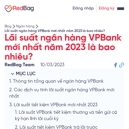
Thẻ tín dụng rút tiền
Tính lãi vay
Đăng nhập
Đăng ký
Về chúng tôi
Tính lãi tiết kiệm
Tỷ giá ngoại tệ
Blog
Ngân hàng
Lãi suất ngân hàng VPBank mới nhất năm 2023 là bao nhiêu?
Lãi suất ngân hàng VPBank
mới nhất năm 2023 là bao
nhiêu?
RedBag Team
10/03/2023
MỤC LỤC
1.
Thông tin tổng quan về ngân hàng VPBank
2.
Các dịch vụ tính lãi suất ngân hàng VPBank mới
nhất
3.
Lãi suất tiết kiệm VPBank mới nhất 2023
1.
Lãi suất VPBank tiết kiệm thường và tiền gửi có
kỳ hạn lĩnh lãi cuối kỳ
2.
Lãi suất tiết kiệm VPBank trả lãi trước