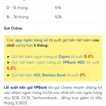
12 - 15 tháng
9,1%
18 - 36 tháng
9,2%
Gửi Online
Các
app ngân hàng số
lãi suất gửi tiền tiết kiệm
cao
nhất
với kỳ hạn
6 tháng:
8.6%
►
Gửi tiết kiệm ngân hàng số
Digimi
lãi suất
►
Gửi tiết kiệm ngân hàng số
VPBank NEO
lãi suất
8.8%
6%
►
Gửi tiết kiệm
SOL Shinhan Bank
lãi suất
Lãi suất tiền gửi VPBank
khi gửi Online nhanh chóng lọt
vào nhóm ngân hàng trả lãi cao nhất khi các ngân hàng
như SCB, OCB, Techcombank… đồng loạt giảm từ đầu
tháng 3/2023.