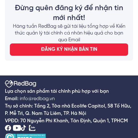
đen của VPBank nhanh nhất!
Đừng quên đăng ký để nhận tin
mới nhất!
Hàng tuần RedBag sẽ gửi tài liệu tổng hợp về Kiến
thức quản lý tài chính cá nhân hiệu quả cho bạn
qua Email
ĐĂNG KÝ NHẬN BẢN TIN
Lựa chọn sản phẩm tài chính phù hợp với bạn
Email:
info@redbag.vn
Trụ sở chính: Tầng 2, Tòa nhà Ecolife Capitol, 58 Tố Hữu,
P. Mễ Trì, Q. Nam Từ Liêm, TP. Hà Nội
VPĐD: 70 Nguyễn Phi Khanh, Tân Định, Quận 1, TPHCM