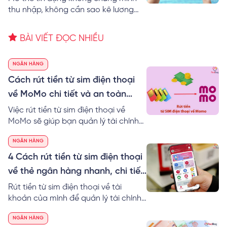
thu nhập, không cần sao kê lương
được không? RedBag bật mí 6+ cách
mở thẻ tín dụng không cần chứng
BÀI VIẾT ĐỌC NHIỀU
minh thu nhập cực dễ.
NGÂN HÀNG
Cách rút tiền từ sim điện thoại
về MoMo chi tiết và an toàn
nhất
Việc rút tiền từ sim điện thoại về
MoMo sẽ giúp bạn quản lý tài chính
hiệu quả. Đặc biệt, bạn có thể sử
NGÂN HÀNG
dụng tiền linh hoạt vào nhiều công
việc khác nhau nhanh chóng hơn.
4 Cách rút tiền từ sim điện thoại
Tìm hiểu ngay cách rút tiền từ sim
về thẻ ngân hàng nhanh, chi tiết
điện thoại về MoMo an toàn nhé!
nhất
Rút tiền từ sim điện thoại về tài
khoản của mình để quản lý tài chính
dễ dàng hơn trong cuộc sống. Cùng
NGÂN HÀNG
RedBag khám phá ngay cách rút