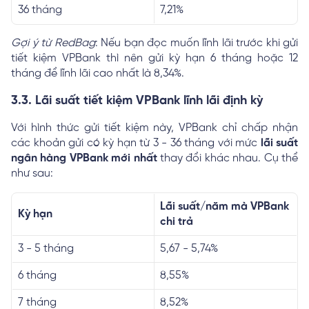
36 tháng
7,21%
Gợi ý từ RedBag
: Nếu bạn đọc muốn lĩnh lãi trước khi gửi
tiết kiệm VPBank thì nên gửi kỳ hạn 6 tháng hoặc 12
tháng để lĩnh lãi cao nhất là 8,34%.
3.3. Lãi suất tiết kiệm VPBank lĩnh lãi định kỳ
Với hình thức gửi tiết kiệm này, VPBank chỉ chấp nhận
các khoản gửi có kỳ hạn từ 3 - 36 tháng với mức
lãi suất
ngân hàng VPBank mới nhất
thay đổi khác nhau. Cụ thể
như sau:
Lãi suất/năm mà VPBank
Kỳ hạn
chi trả
3 - 5 tháng
5,67 - 5,74%
6 tháng
8,55%
7 tháng
8,52%