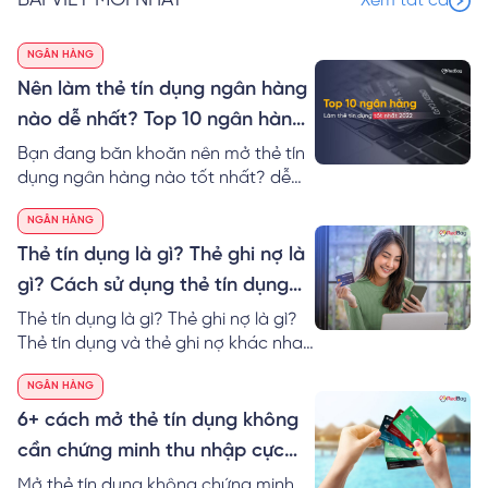
BÀI VIẾT MỚI NHẤT
Xem tất cả
NGÂN HÀNG
Nên làm thẻ tín dụng ngân hàng
nào dễ nhất? Top 10 ngân hàng
làm thẻ tín dụng tốt nhất 2024
Bạn đang băn khoăn nên mở thẻ tín
dụng ngân hàng nào tốt nhất? dễ
nhất? RedBag sẽ giúp bạn so sánh
NGÂN HÀNG
thẻ tín dụng các ngân hàng cũng
như gợi ý Top 10 ngân hàng làm thẻ
Thẻ tín dụng là gì? Thẻ ghi nợ là
tín dụng tốt nhất hiện nay.
gì? Cách sử dụng thẻ tín dụng
dễ nhất
Thẻ tín dụng là gì? Thẻ ghi nợ là gì?
Thẻ tín dụng và thẻ ghi nợ khác nhau
không? Thông tin các loại thẻ tín
NGÂN HÀNG
dụng và cách sử dụng thẻ tín dụng
không mất lãi!
6+ cách mở thẻ tín dụng không
cần chứng minh thu nhập cực
đơn giản
Mở thẻ tín dụng không chứng minh