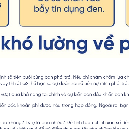
định số tiền cuối cùng bạn phải trả. Nếu chỉ chăm chăm lựa ch
ay thì rất có thể bạn sẽ dự đoán sai số tiền nợ mình phải trả.
vượt quá khả năng tài chính và dự kiến ban đầu khiến bạn kh
 đến các khoản phí được nêu trong hợp đồng. Ngoài ra, bạn
í nào không? Tỷ lệ là bao nhiêu? Để tính toán chính xác số t