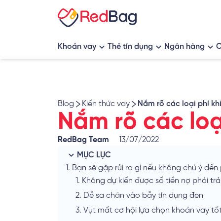
Khoản vay
Thẻ tín dụng
Ngân hàng
C
App vay tiền
Thẻ tín dụng hoàn tiền
Ngân hàng s
Vay tiêu dùng
Thẻ tín dụng tích điểm
Blog
Kiến thức vay
Nắm rõ các loại phí kh
Vay thế chấp
Thẻ tín dụng tích dặm bay
Nắm rõ các loạ
Vay tín chấp
Thẻ tín dụng rút tiền
RedBag Team
13/07/2022
Vay mua nhà, vay vốn kinh doanh
MỤC LỤC
1.
Bạn sẽ gặp rủi ro gì nếu không chú ý đến
1.
Không dự kiến được số tiền nợ phải trả
2.
Dễ sa chân vào bẫy tín dụng đen
3.
Vụt mất cơ hội lựa chọn khoản vay tố