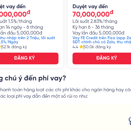
ệt vay đến
Duyệt vay đến
đ
đ
,000,000
70,000,000
suất
1.5%/tháng
Lãi suất
2.83%/tháng
ạn
14 ngày - 6 tháng
Kỳ hạn
6 - 36 tháng
lần đầu
5,000,000
đ
Vay lần đầu
5,000,000
đ
hu nhập trên 2 Triệu, lãi suất
Vay FE Credit trên Fiza (app Za
1.5%/Ngày
SĐT chính chủ có Zalo, thu nh
7 triệu, CMND/CCCD
52.1k
đăng ký
4.4
50.0k
đăng ký
ĐĂNG KÝ
ĐĂNG KÝ
g chú ý đến phí vay?
i thanh toán hàng loạt các chi phí khác cho ngân hàng hay côn
c loại phí vay dẫn đến một số rủi ro như: