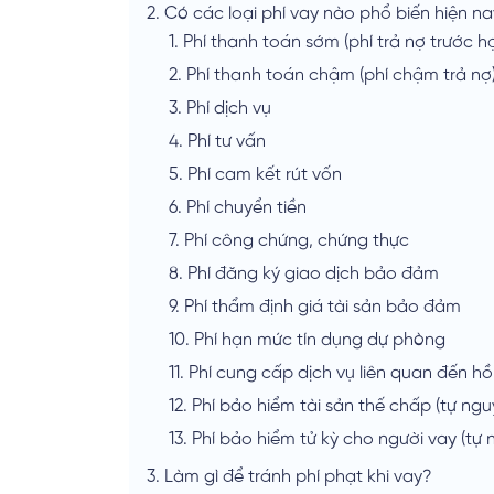
2.
Có các loại phí vay nào phổ biến hiện n
1.
Phí thanh toán sớm (phí trả nợ trước h
2.
Phí thanh toán chậm (phí chậm trả nợ
3.
Phí dịch vụ
4.
Phí tư vấn
5.
Phí cam kết rút vốn
6.
Phí chuyển tiền
7.
Phí công chứng, chứng thực
8.
Phí đăng ký giao dịch bảo đảm
9.
Phí thẩm định giá tài sản bảo đảm
10.
Phí hạn mức tín dụng dự phòng
11.
Phí cung cấp dịch vụ liên quan đến hồ
12.
Phí bảo hiểm tài sản thế chấp (tự ngu
13.
Phí bảo hiểm tử kỳ cho người vay (tự 
3.
Làm gì để tránh phí phạt khi vay?