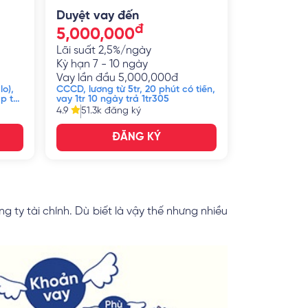
Duyệt vay đến
đ
5,000,000
Lãi suất
2,5%/ngày
Kỳ hạn
7 - 10 ngày
Vay lần đầu
5,000,000
đ
lo),
CCCD, lương từ 5tr, 20 phút có tiền,
ập từ
vay 1tr 10 ngày trả 1tr305
4.9
51.3k
đăng ký
ĐĂNG KÝ
g ty tài chính. Dù biết là vậy thế nhưng nhiều