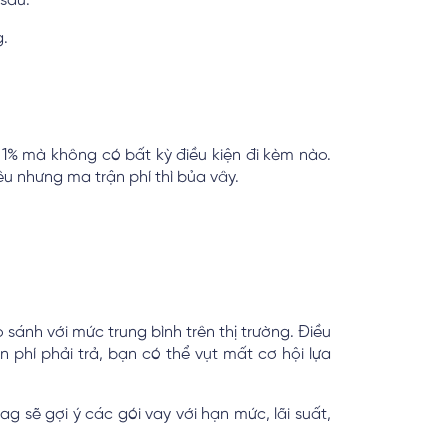
sau.
g.
, 1% mà không có bất kỳ điều kiện đi kèm nào.
êu nhưng ma trận phí thì bủa vây.
o sánh với mức trung bình trên thị trường. Điều
 phí phải trả, bạn có thể vụt mất cơ hội lựa
ag sẽ gợi ý các gói vay với hạn mức, lãi suất,