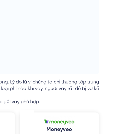
ợng. Lý do là vì chúng ta chỉ thường tập trung
ại phí nào khi vay, người vay rất dễ bị vỡ kế
c gói vay phù hợp.
Moneyveo