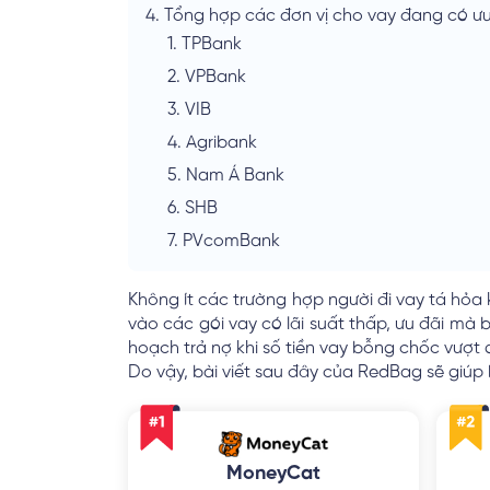
4.
Tổng hợp các đơn vị cho vay đang có ưu 
1.
TPBank
2.
VPBank
3.
VIB
4.
Agribank
5.
Nam Á Bank
6.
SHB
7.
PVcomBank
Không ít các trường hợp người đi vay tá hỏa k
vào các gói vay có lãi suất thấp, ưu đãi mà 
hoạch trả nợ khi số tiền vay bỗng chốc vượt 
Do vậy, bài viết sau đây của RedBag sẽ giú
MoneyCat