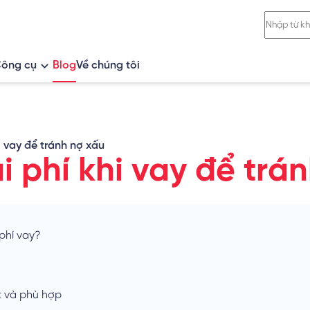
ông cụ
Blog
Về chúng tôi
ố
So sánh khoản vay
Tính lãi vay
i vay để tránh nợ xấu
Tính lãi tiết kiệm
i phí khi vay để trá
Tỷ giá ngoại tệ
 phí vay?
t và phù hợp