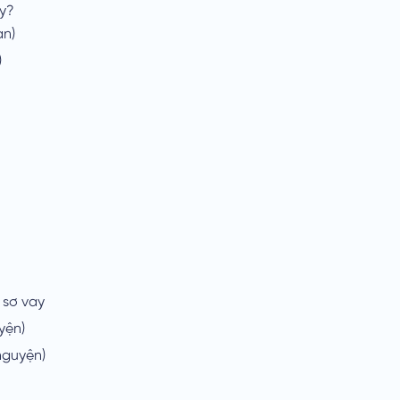
ay?
ạn)
)
 sơ vay
yện)
nguyện)