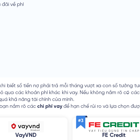
đãi về phí
hi biết số tiền nợ phải trả mỗi tháng vượt xa con số tưởng tư
bỏ qua các khoản phí khác khi vay. Nếu không nắm rõ có các lo
quá khả năng tài chính của mình.
p bạn nắm rõ các
chi phí vay
để hạn chế rủi ro và lựa chọn đượ
VayVND
FE Credit