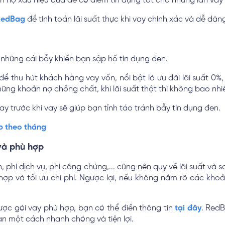
h nợ xấu hiệu quả để có điểm tín dụng tốt cho những lần vay 
 RedBag
để tính toán lãi suất thực khi vay chính xác và dễ dàn
g những cái bẫy khiến bạn sập hố tín dụng đen.
 để thu hút khách hàng vay vốn, nổi bật là ưu đãi lãi suất 0%
ững khoản nợ chồng chất, khi lãi suất thật thì không bao nhi
vay trước khi vay sẽ giúp bạn tỉnh táo tránh bẫy tín dụng đen.
óp theo tháng
và phù hợp
, phí dịch vụ, phí công chứng,... cũng nên quy về lãi suất và s
ợp và tối ưu chi phí. Ngược lại, nếu không nắm rõ các khoản
ược gói vay phù hợp, bạn có thể điền thông tin
tại đây
. RedB
ạn một cách nhanh chóng và tiện lợi.