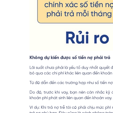
Không dự kiến được số tiền nợ phải trả
Lãi suất chưa phải là yếu tố duy nhất quyết 
bỏ qua các chi phí khác liên quan đến khoản v
Từ đó dẫn đến các trường hợp như số tiền nợ 
Do đó, trước khi vay, bạn nên cân nhắc kỹ
khoản phí phát sinh liên quan đến khoản vay.
Ví dụ: Khi trả nợ trễ tôi có phải chịu mức ph