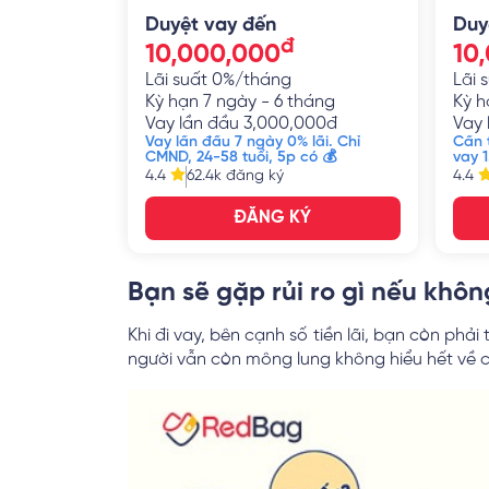
Duyệt vay đến
Duy
đ
10,000,000
10
Lãi suất
0%/tháng
Lãi 
Kỳ hạn
7 ngày - 6 tháng
Kỳ h
Vay lần đầu
3,000,000
đ
Vay 
Vay lần đầu 7 ngày 0% lãi. Chỉ
Cần t
CMND, 24-58 tuổi, 5p có 💰
vay 
4.4
62.4k
đăng ký
4.4
ĐĂNG KÝ
Bạn sẽ gặp rủi ro gì nếu khôn
Khi đi vay, bên cạnh số tiền lãi, bạn còn phả
người vẫn còn mông lung không hiểu hết về cá