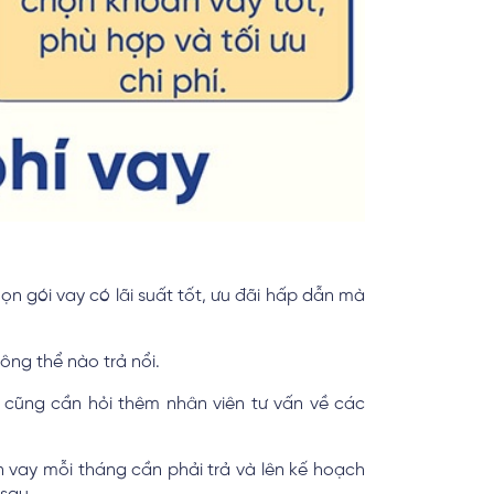
ọn gói vay có lãi suất tốt, ưu đãi hấp dẫn mà
ông thể nào trả nổi.
 cũng cần hỏi thêm nhân viên tư vấn về các
iền vay mỗi tháng cần phải trả và lên kế hoạch