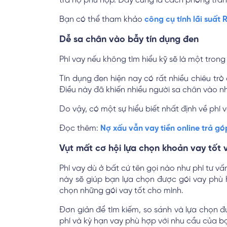
trả nợ phù hợp. Đây cũng là cách phòng trán
Bạn có thể tham khảo
công cụ tính lãi suất
Dễ sa chân vào bẫy tín dụng đen
Phí vay nếu không tìm hiểu kỹ sẽ là một tron
Tín dụng đen hiện nay có rất nhiều chiêu trò
Điều này đã khiến nhiều người sa chân vào nh
Do vậy, có một sự hiểu biết nhất định về phí 
Đọc thêm:
Nợ xấu vẫn vay tiền online trả g
Vụt mất cơ hội lựa chọn khoản vay tốt 
Phí vay dù ở bất cứ tên gọi nào như phí tư vấn
này sẽ giúp bạn lựa chọn được gói vay phù h
chọn những gói vay tốt cho mình.
Đơn giản để tìm kiếm, so sánh và lựa chọn đ
phí và kỳ hạn vay phù hợp với nhu cầu của b