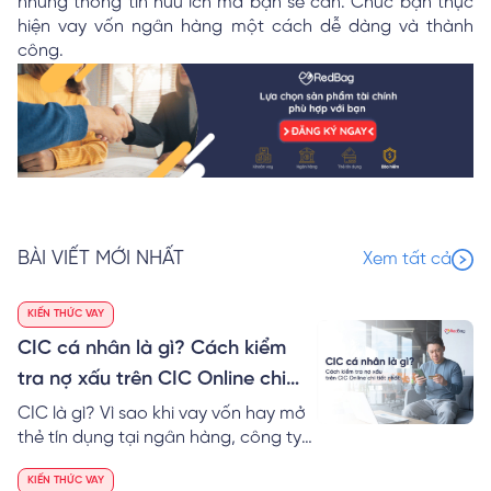
những thông tin hữu ích mà bạn sẽ cần. Chúc bạn thực
hiện vay vốn ngân hàng một cách dễ dàng và thành
công.
BÀI VIẾT MỚI NHẤT
Xem tất cả
KIẾN THỨC VAY
CIC cá nhân là gì? Cách kiểm
tra nợ xấu trên CIC Online chi
tiết
CIC là gì? Vì sao khi vay vốn hay mở
thẻ tín dụng tại ngân hàng, công ty
tài chính thì cần lịch sử tín dụng CIC
KIẾN THỨC VAY
tốt? Xem ngay cách tự kiểm tra nợ