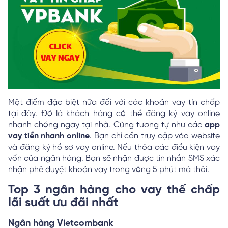
Một điểm đặc biệt nữa đối với các khoản vay tín chấp
tại đây. Đó là khách hàng có thể đăng ký vay online
nhanh chóng ngay tại nhà. Cũng tương tự như các
app
vay tiền nhanh online
. Bạn chỉ cần truy cập vào website
và đăng ký hồ sơ vay online. Nếu thỏa các điều kiện vay
vốn của ngân hàng. Bạn sẽ nhận được tin nhắn SMS xác
nhận phê duyệt khoản vay trong vòng 5 phút mà thôi.
Top 3 ngân hàng cho vay thế chấp
lãi suất ưu đãi nhất
Ngân hàng Vietcombank