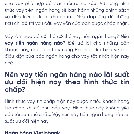
cho vay phù hợp để tránh rủi ro nợ xấu. Với từng hình
thức vay tiền, ngân hàng sẽ ban hành những chính sách
và điều kiện đi kèm khác nhau. Nếu đáp ứng đủ những
tiêu chí đó thì yêu cầu vay vốn của bạn được chấp nhận.
Vậy làm sao để có thể có thể vay tiền ngân hàng?
Nên
vay tiền ngân hàng nào
? Để trả lời cho những băn
khoăn này, các bạn hãy cùng RedBag tìm hiểu về các
điều kiện của các ngân hàng cho vay tốt nhất hiện nay
nhé.
Nên vay tiền ngân hàng nào lãi suất
ưu đãi hiện nay theo hình thức tín
chấp?
Hình thức vay tín chấp hiện nay được nhiều khách hàng
lựa chọn khi có nhu cầu vay. Hình thức này không yêu
cầu tài sản thế chấp. Vậy nên vay tiền ngân hàng nào lãi
suất ưu đãi hiện nay
Ngân hàng Vietinbank