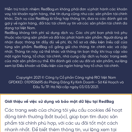
Miễn trừ trách nhiệm: RedBag.vn không phải đơn vị phát hành các khoản
vay, tài khoản ngân hàng, thẻ tín dụng cũng như các sản phẩm tài chính
khác. Dịch vụ của RedBag là tổng hợp thông tin, đưa ra các đánh giá và
gợi ý về ngân hàng, đối tác tài chính uy tín với các sản phẩm tài chính đa
dạng tại Việt Nam.
RedBag không tính phí sử dụng dịch vụ. Các chi phí bạn phải trả phụ
thuộc vào từng sản phẩm và đối tác phát hành sản phẩm. Người dùng sẽ
nhận được thông tin đầy đủ về phí, lãi, hồ sơ và điều kiện (nếu có) của
từng sản phẩm. RedBag cố gắng giữ cho thông tin chính xác và cập
nhật. Thông tin này có thể khác với thông tin bạn thấy khi truy cập vào
một ngân hàng, tổ chức tài chính, nhà cung cấp dịch vụ hoặc trang web
của một sản phẩm cụ thể. Khi đánh giá các ưu đãi và sản phẩm, vui lòng
xem lại Điều khoản và Điều kiện của ngân hàng hay tổ chức tài chính.
Copyright 2021 © Công ty Cổ phần Công nghệ RIO Việt Nam
GPDKKD: 0109536695 do Phòng Đăng Ký Kinh Doanh - Sở Kế Hoạch và
Đầu Tư TP. Hà Nội cấp ngày 03/03/2021.
Giới thiệu về việc sử dụng và bảo mật dữ liệu tại RedBag
Các trang web của chúng tôi yêu cầu cookies để hoạt
động bình thường (bắt buộc), giúp bạn tìm được sản
phẩm tài chính phù hợp, với các ưu đãi tốt một cách
nhanh nhất. Để biết thêm thông tin, vui lòng xem tại