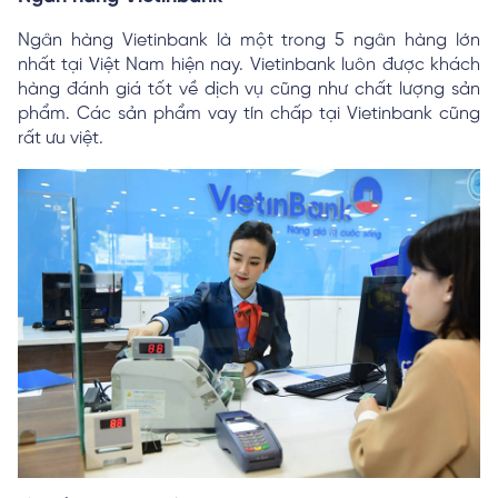
Ngân hàng Vietinbank là một trong 5 ngân hàng lớn
nhất tại Việt Nam hiện nay. Vietinbank luôn được khách
hàng đánh giá tốt về dịch vụ cũng như chất lượng sản
phẩm. Các sản phẩm vay tín chấp tại Vietinbank cũng
rất ưu việt.