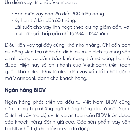
Ưu điểm vay tín chấp Vietinbank:
Hạn mức vay cao lên đến 300 triệu đồng.
Kỳ hạn trả lên đến 60 tháng.
Lãi suất cho vay linh hoạt theo dư nợ giảm dần, với
mức lãi suất hấp dẫn chỉ từ 9.84 - 12%/năm.
Điều kiện vay tại đây cũng khá nhẹ nhàng. Chỉ cần bạn
có công việc thu nhập ổn định, có mục đích sử dụng vốn
chính đáng và đảm bảo khả năng trả nợ đúng hạn là
được. Hiện nay số chi nhánh của Vietinbank trên toàn
quốc khá nhiều. Đây là điều kiện vay vốn tốt nhất dành
mà Vietinbank dành cho khách hàng.
Ngân hàng BIDV
Ngân hàng phát triển và đầu tư Việt Nam BIDV cũng
nằm trong top những ngân hàng hàng đầu ở Việt Nam.
Chính vì vậy mà độ uy tín và an toàn của BIDV luôn được
các khách hàng đánh giá cao. Các sản phẩm vay vốn
tại BIDV hỗ trợ khá đầy đủ và đa dạng.