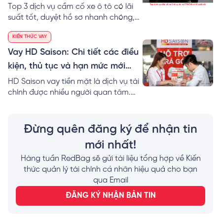
Top 3 dịch vụ cầm cố xe ô tô có lãi
suất tốt, duyệt hồ sơ nhanh chóng,
uy tín tại Tp. Hồ Chí Minh
KIẾN THỨC VAY
Vay HD Saison: Chi tiết các điều
kiện, thủ tục và hạn mức mới
nhất
HD Saison vay tiền mặt là dịch vụ tài
chính được nhiều người quan tâm.
Vậy điều kiện, thủ tục và hồ sơ,... vay
tiền mặt HD Saison là gì? Xem ngay!
Đừng quên đăng ký để nhận tin
mới nhất!
Hàng tuần RedBag sẽ gửi tài liệu tổng hợp về Kiến
thức quản lý tài chính cá nhân hiệu quả cho bạn
qua Email
ĐĂNG KÝ NHẬN BẢN TIN