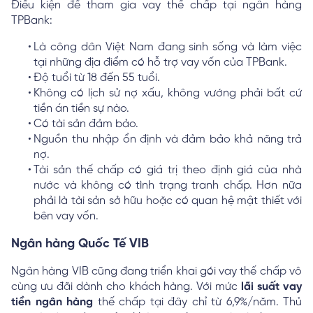
Điều kiện để tham gia vay thế chấp tại ngân hàng
TPBank:
Là công dân Việt Nam đang sinh sống và làm việc
tại những địa điểm có hỗ trợ vay vốn của TPBank.
Độ tuổi từ 18 đến 55 tuổi.
Không có lịch sử nợ xấu, không vướng phải bất cứ
tiền án tiền sự nào.
Có tài sản đảm bảo.
Nguồn thu nhập ổn định và đảm bảo khả năng trả
nợ.
Tài sản thế chấp có giá trị theo định giá của nhà
nước và không có tình trạng tranh chấp. Hơn nữa
phải là tài sản sở hữu hoặc có quan hệ mật thiết với
bên vay vốn.
Ngân hàng Quốc Tế VIB
Ngân hàng VIB cũng đang triển khai gói vay thế chấp vô
cùng ưu đãi dành cho khách hàng. Với mức
lãi suất vay
tiền ngân hàng
thế chấp tại đây chỉ từ 6,9%/năm. Thủ