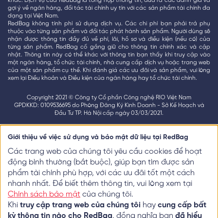
khác. Dịch vụ của RedBag là tổng hợp thông tin, đưa ra các đánh giá và
gợi ý về ngân hàng, đối tác tài chính uy tín với các sản phẩm tài chính đa
dạng tại Việt Nam.
RedBag không tính phí sử dụng dịch vụ. Các chi phí bạn phải trả phụ
thuộc vào từng sản phẩm và đối tác phát hành sản phẩm. Người dùng sẽ
nhận được thông tin đầy đủ về phí, lãi, hồ sơ và điều kiện (nếu có) của
từng sản phẩm. RedBag cố gắng giữ cho thông tin chính xác và cập
nhật. Thông tin này có thể khác với thông tin bạn thấy khi truy cập vào
một ngân hàng, tổ chức tài chính, nhà cung cấp dịch vụ hoặc trang web
của một sản phẩm cụ thể. Khi đánh giá các ưu đãi và sản phẩm, vui lòng
xem lại Điều khoản và Điều kiện của ngân hàng hay tổ chức tài chính.
Copyright 2021 © Công ty Cổ phần Công nghệ RIO Việt Nam
GPDKKD: 0109536695 do Phòng Đăng Ký Kinh Doanh - Sở Kế Hoạch và
Đầu Tư TP. Hà Nội cấp ngày 03/03/2021.
Giới thiệu về việc sử dụng và bảo mật dữ liệu tại RedBag
Các trang web của chúng tôi yêu cầu cookies để hoạt
động bình thường (bắt buộc), giúp bạn tìm được sản
phẩm tài chính phù hợp, với các ưu đãi tốt một cách
nhanh nhất. Để biết thêm thông tin, vui lòng xem tại
Chính sách bảo mật
của chúng tôi.
Khi
truy cập trang web của chúng tôi
hay
cung cấp bất
kỳ thông tin nào cho RedBag
, đồng nghĩa bạn
đã hiểu