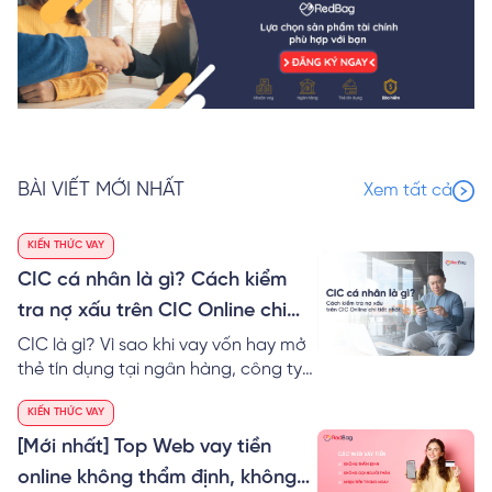
BÀI VIẾT MỚI NHẤT
Xem tất cả
KIẾN THỨC VAY
CIC cá nhân là gì? Cách kiểm
tra nợ xấu trên CIC Online chi
tiết
CIC là gì? Vì sao khi vay vốn hay mở
thẻ tín dụng tại ngân hàng, công ty
tài chính thì cần lịch sử tín dụng CIC
KIẾN THỨC VAY
tốt? Xem ngay cách tự kiểm tra nợ
xấu cá nhân trên CIC Online miễn phí
[Mới nhất] Top Web vay tiền
online không thẩm định, không