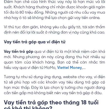
Điểm hạn chế của hình thức vay này là hạn mức và lãi
suất. Khách hàng thường chỉ nhận được khoản giải ngân
tối đa là 80 triệu đồng. Những người có nhu cầu vay mua
nhà hay ô tô sẽ không thể lựa chọn gói vay tiền online.
Vì thủ tục đơn giản, không yêu cầu giấy tờ, tài sản thẩm
định nên đổi lại lãi suất ở những đơn vị này cũng khá cao.
Vay tiền trả góp qua ví điện tử
Vay tiền trả góp
qua ví điện từ là một khái niệm còn khá
mới. Nhưng phương án này cũng đang thu hút nhiều sự
quan tâm của khách hàng. Bạn có thể cân nhắc tìm
hiểu vay qua ví điện tử MoMo,
Viettel Money
,...
Tương tự như sử dụng ứng dụng, website cho vay, ví điện
tử sẽ phù hợp với các khoản vay tiêu dùng trả góp có
hạn mức thấp. Đây là lựa chọn lý tưởng cho người đang
cần tiền gấp mà không biết nên vay tiền trả góp ở đâu.
Vay tiền trả góp theo tháng 18 tuổi
có khả thi không?