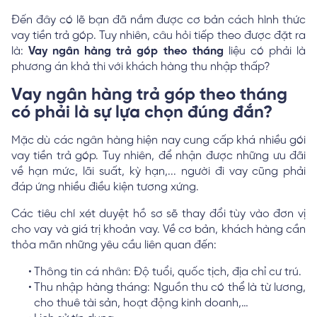
Đến đây có lẽ bạn đã nắm được cơ bản cách hình thức
vay tiền trả góp. Tuy nhiên, câu hỏi tiếp theo được đặt ra
là:
Vay ngân hàng trả góp theo tháng
liệu có phải là
phương án khả thi với khách hàng thu nhập thấp?
Vay ngân hàng trả góp theo tháng
có phải là sự lựa chọn đúng đắn?
Mặc dù các ngân hàng hiện nay cung cấp khá nhiều gói
vay tiền trả góp. Tuy nhiên, để nhận được những ưu đãi
về hạn mức, lãi suất, kỳ hạn,... người đi vay cũng phải
đáp ứng nhiều điều kiện tương xứng.
Các tiêu chí xét duyệt hồ sơ sẽ thay đổi tùy vào đơn vị
cho vay và giá trị khoản vay. Về cơ bản, khách hàng cần
thỏa mãn những yêu cầu liên quan đến:
Thông tin cá nhân: Độ tuổi, quốc tịch, địa chỉ cư trú.
Thu nhập hàng tháng: Nguồn thu có thể là từ lương,
cho thuê tài sản, hoạt động kinh doanh,…