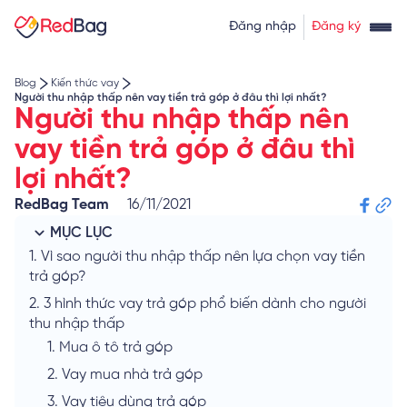
Thẻ tín dụng rút tiền
Tính lãi vay
Đăng nhập
Đăng ký
Về chúng tôi
Tính lãi tiết kiệm
Tỷ giá ngoại tệ
Blog
Kiến thức vay
Người thu nhập thấp nên vay tiền trả góp ở đâu thì lợi nhất?
Người thu nhập thấp nên
vay tiền trả góp ở đâu thì
lợi nhất?
RedBag Team
16/11/2021
MỤC LỤC
1.
Vì sao người thu nhập thấp nên lựa chọn vay tiền
trả góp?
2.
3 hình thức vay trả góp phổ biến dành cho người
thu nhập thấp
1.
Mua ô tô trả góp
2.
Vay mua nhà trả góp
3.
Vay tiêu dùng trả góp