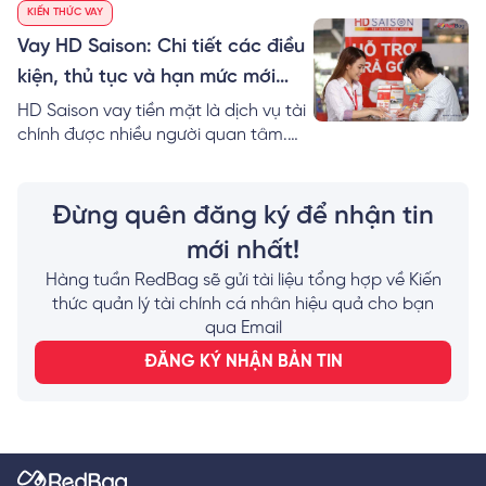
KIẾN THỨC VAY
Vay HD Saison: Chi tiết các điều
kiện, thủ tục và hạn mức mới
nhất
HD Saison vay tiền mặt là dịch vụ tài
chính được nhiều người quan tâm.
Vậy điều kiện, thủ tục và hồ sơ,... vay
tiền mặt HD Saison là gì? Xem ngay!
Đừng quên đăng ký để nhận tin
mới nhất!
Hàng tuần RedBag sẽ gửi tài liệu tổng hợp về Kiến
thức quản lý tài chính cá nhân hiệu quả cho bạn
qua Email
ĐĂNG KÝ NHẬN BẢN TIN