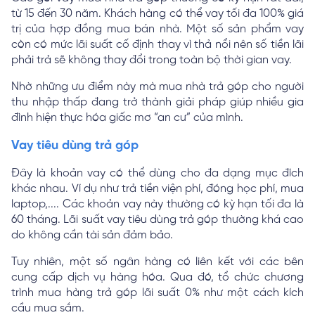
từ 15 đến 30 năm. Khách hàng có thể vay tối đa 100% giá
trị của hợp đồng mua bán nhà. Một số sản phẩm vay
còn có mức lãi suất cố định thay vì thả nổi nên số tiền lãi
phải trả sẽ không thay đổi trong toàn bộ thời gian vay.
Nhờ những ưu điểm này mà mua nhà trả góp cho người
thu nhập thấp đang trở thành giải pháp giúp nhiều gia
đình hiện thực hóa giấc mơ “an cư” của mình.
Vay tiêu dùng trả góp
Đây là khoản vay có thể dùng cho đa dạng mục đích
khác nhau. Ví dụ như trả tiền viện phí, đóng học phí, mua
laptop,.... Các khoản vay này thường có kỳ hạn tối đa là
60 tháng. Lãi suất vay tiêu dùng trả góp thường khá cao
do không cần tài sản đảm bảo.
Tuy nhiên, một số ngân hàng có liên kết với các bên
cung cấp dịch vụ hàng hóa. Qua đó, tổ chức chương
trình mua hàng trả góp lãi suất 0% như một cách kích
cầu mua sắm.