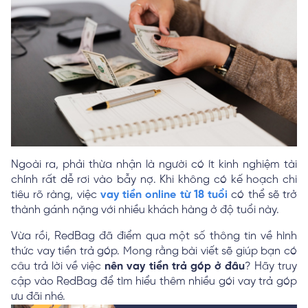
Ngoài ra, phải thừa nhận là người có ít kinh nghiệm tài
chính rất dễ rơi vào bẫy nợ. Khi không có kế hoạch chi
tiêu rõ ràng, việc
vay tiền online từ 18 tuổi
có thể sẽ trở
thành gánh nặng với nhiều khách hàng ở độ tuổi này.
Vừa rồi, RedBag đã điểm qua một số thông tin về hình
thức vay tiền trả góp. Mong rằng bài viết sẽ giúp bạn có
câu trả lời về việc
nên vay tiền trả góp ở đâu
? Hãy truy
cập vào RedBag để tìm hiểu thêm nhiều gói vay trả góp
ưu đãi nhé.