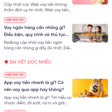
gọi điện xác nhận người thân
Cập nhật các Web vay tiền không
thẩm định uy tín nhất. Web vay tiền
nhanh online không cần gọi điện xác
KIẾN THỨC VAY
nhận người thân, chỉ CMND nhận tiền
trong ngày tới 15 triệu.
Vay ngân hàng cần những gì?
Điều kiện, quy trình và thủ tục
mới nhất
Redbag cập nhật vay tiền ngân
hàng cần những gì đầy đủ nhất. Điều
kiện, quy trình và thủ tục vay vốn
ngân hàng gồm những gì và cách
BÀI VIẾT ĐỌC NHIỀU
vay tiền ngân hàng nhanh nhất.
KIẾN THỨC VAY
App vay tiền nhanh là gì? Có
nên vay qua app hay không?
App vay tiền nhanh là gì? Tìm hiểu ưu
nhược điểm, lãi suất, rủi ro và giải
pháp đăng ký khoản vay an toàn