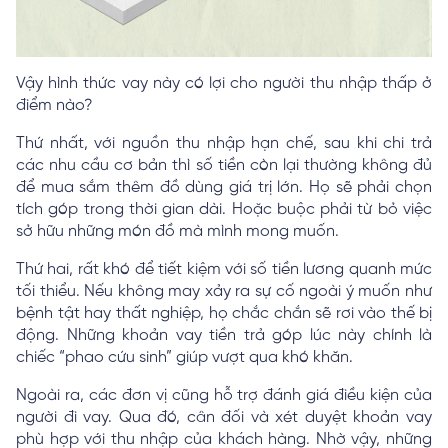
Vậy hình thức vay này có lợi cho người thu nhập thấp ở
điểm nào?
Thứ nhất, với nguồn thu nhập hạn chế, sau khi chi trả
các nhu cầu cơ bản thì số tiền còn lại thường không đủ
để mua sắm thêm đồ dùng giá trị lớn. Họ sẽ phải chọn
tích góp trong thời gian dài. Hoặc buộc phải từ bỏ việc
sở hữu những món đồ mà mình mong muốn.
Thứ hai, rất khó để tiết kiệm với số tiền lương quanh mức
tối thiểu. Nếu không may xảy ra sự cố ngoài ý muốn như
bệnh tật hay thất nghiệp, họ chắc chắn sẽ rơi vào thế bị
động. Những khoản vay tiền trả góp lúc này chính là
chiếc “phao cứu sinh” giúp vượt qua khó khăn.
Ngoài ra, các đơn vị cũng hỗ trợ đánh giá điều kiện của
người đi vay. Qua đó, cân đối và xét duyệt khoản vay
phù hợp với thu nhập của khách hàng. Nhờ vậy, những