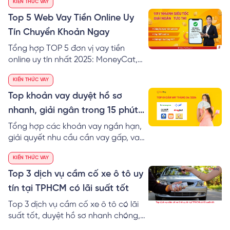
KIẾN THỨC VAY
qua website thay vì tải app.
Top 5 Web Vay Tiền Online Uy
Tín Chuyển Khoản Ngay
Tổng hợp TOP 5 đơn vị vay tiền
online uy tín nhất 2025: MoneyCat,
VayVND, FE Credit... Thủ tục đơn giản
KIẾN THỨC VAY
chỉ cần CMND/CCCD, hỗ trợ nợ xấu,
vay nhanh 500k - 10 triệu chuyển
Top khoản vay duyệt hồ sơ
khoản ngay trong ngày.
nhanh, giải ngân trong 15 phút
tháng 04/2024
Tổng hợp các khoản vay ngắn hạn,
giải quyết nhu cầu cần vay gấp, vay
trả nhanh trong tuần. Thời gian
KIẾN THỨC VAY
duyệt hồ sơ và giải ngân nhanh
chóng, không gọi điện người thân.
Top 3 dịch vụ cầm cố xe ô tô uy
Hạn mức vay lên đến 10 triệu đồng.
tín tại TPHCM có lãi suất tốt
Top 3 dịch vụ cầm cố xe ô tô có lãi
suất tốt, duyệt hồ sơ nhanh chóng,
uy tín tại Tp. Hồ Chí Minh