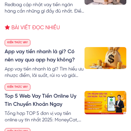
mới nhất
Redbag cập nhật vay tiền ngân
hàng cần những gì đầy đủ nhất. Điều
kiện, quy trình và thủ tục vay vốn
ngân hàng gồm những gì và cách
BÀI VIẾT ĐỌC NHIỀU
vay tiền ngân hàng nhanh nhất.
KIẾN THỨC VAY
App vay tiền nhanh là gì? Có
nên vay qua app hay không?
App vay tiền nhanh là gì? Tìm hiểu ưu
nhược điểm, lãi suất, rủi ro và giải
pháp đăng ký khoản vay an toàn
KIẾN THỨC VAY
qua website thay vì tải app.
Top 5 Web Vay Tiền Online Uy
Tín Chuyển Khoản Ngay
Tổng hợp TOP 5 đơn vị vay tiền
online uy tín nhất 2025: MoneyCat,
VayVND, FE Credit... Thủ tục đơn giản