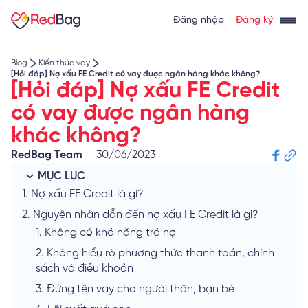
Thẻ tín dụng rút tiền
Tính lãi vay
Đăng nhập
Đăng ký
Về chúng tôi
Tính lãi tiết kiệm
Tỷ giá ngoại tệ
Blog
Kiến thức vay
[Hỏi đáp] Nợ xấu FE Credit có vay được ngân hàng khác không?
[Hỏi đáp] Nợ xấu FE Credit
có vay được ngân hàng
khác không?
RedBag Team
30/06/2023
MỤC LỤC
1.
Nợ xấu FE Credit là gì?
2.
Nguyên nhân dẫn đến nợ xấu FE Credit là gì?
1.
Không có khả năng trả nợ
2.
Không hiểu rõ phương thức thanh toán, chính
sách và điều khoản
3.
Đứng tên vay cho người thân, bạn bè