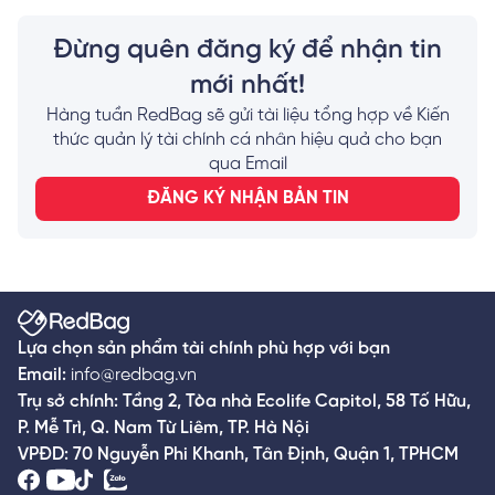
tiền mặt HD Saison là gì? Xem ngay!
Đừng quên đăng ký để nhận tin
mới nhất!
Hàng tuần RedBag sẽ gửi tài liệu tổng hợp về Kiến
thức quản lý tài chính cá nhân hiệu quả cho bạn
qua Email
ĐĂNG KÝ NHẬN BẢN TIN
Lựa chọn sản phẩm tài chính phù hợp với bạn
Email:
info@redbag.vn
Trụ sở chính: Tầng 2, Tòa nhà Ecolife Capitol, 58 Tố Hữu,
P. Mễ Trì, Q. Nam Từ Liêm, TP. Hà Nội
VPĐD: 70 Nguyễn Phi Khanh, Tân Định, Quận 1, TPHCM