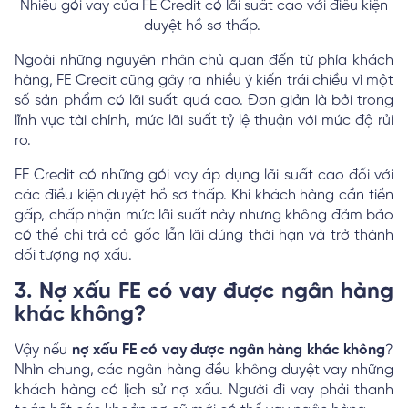
Nhiều gói vay của FE Credit có lãi suất cao với điều kiện
duyệt hồ sơ thấp.
Ngoài những nguyên nhân chủ quan đến từ phía khách
hàng, FE Credit cũng gây ra nhiều ý kiến trái chiều vì một
số sản phẩm có lãi suất quá cao. Đơn giản là bởi trong
lĩnh vực tài chính, mức lãi suất tỷ lệ thuận với mức độ rủi
ro.
FE Credit có những gói vay áp dụng lãi suất cao đối với
các điều kiện duyệt hồ sơ thấp. Khi khách hàng cần tiền
gấp, chấp nhận mức lãi suất này nhưng không đảm bảo
có thể chi trả cả gốc lẫn lãi đúng thời hạn và trở thành
đối tượng nợ xấu.
3. Nợ xấu FE có vay được ngân hàng
khác không?
Vậy nếu
nợ xấu FE có vay được ngân hàng khác không
?
Nhìn chung, các ngân hàng đều không duyệt vay những
khách hàng có lịch sử nợ xấu. Người đi vay phải thanh