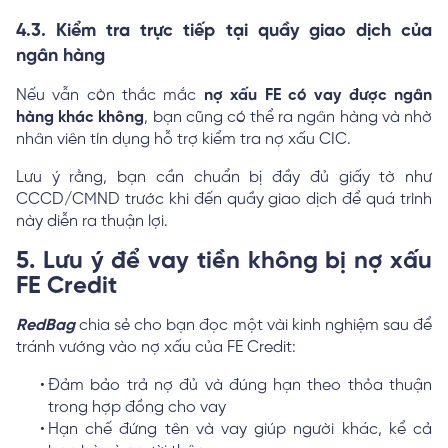
4.3. Kiểm tra trực tiếp tại quầy giao dịch của
ngân hàng
Nếu vẫn còn thắc mắc
nợ xấu FE có vay được ngân
hàng khác không
, bạn cũng có thể ra ngân hàng và nhờ
nhân viên tín dụng hỗ trợ kiểm tra nợ xấu CIC.
Lưu ý rằng, bạn cần chuẩn bị đầy đủ giấy tờ như
CCCD/CMND trước khi đến quầy giao dịch để quá trình
này diễn ra thuận lợi.
5. Lưu ý để vay tiền không bị nợ xấu
FE Credit
RedBag
chia sẻ cho bạn đọc một vài kinh nghiệm sau để
tránh vướng vào nợ xấu của FE Credit:
Đảm bảo trả nợ đủ và đúng hạn theo thỏa thuận
trong hợp đồng cho vay
Hạn chế đứng tên và vay giúp người khác, kể cả