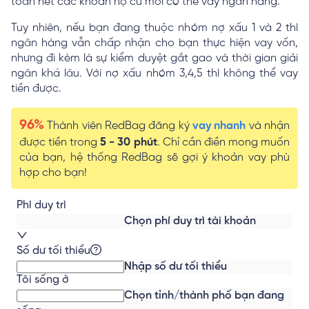
toán hết các khoản nợ cũ mới có thể vay ngân hàng.
Tuy nhiên, nếu bạn đang thuộc nhóm nợ xấu 1 và 2 thì
ngân hàng vẫn chấp nhận cho bạn thực hiện vay vốn,
nhưng đi kèm là sự kiểm duyệt gắt gao và thời gian giải
ngân khá lâu. Với nợ xấu nhóm 3,4,5 thì không thể vay
tiền được.
96%
Thành viên RedBag đăng ký
vay nhanh
và nhận
được tiền trong
5 - 30 phút
. Chỉ cần điền mong muốn
của bạn, hệ thống RedBag sẽ gợi ý khoản vay phù
hợp cho bạn!
Phí duy trì
Chọn phí duy trì tài khoản
Số dư tối thiểu
Nhập số dư tối thiểu
Tôi sống ở
Chọn tỉnh/thành phố bạn đang