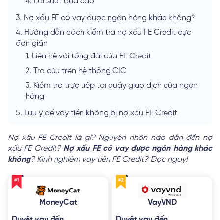
4.
Lãi suất quá cao
3.
Nợ xấu FE có vay được ngân hàng khác không?
4.
Hướng dẫn cách kiểm tra nợ xấu FE Credit cực
đơn giản
1.
Liên hệ với tổng đài của FE Credit
2.
Tra cứu trên hệ thống CIC
3.
Kiểm tra trực tiếp tại quầy giao dịch của ngân
hàng
5.
Lưu ý để vay tiền không bị nợ xấu FE Credit
Nợ xấu FE Credit là gì? Nguyên nhân nào dẫn đến nợ
xấu FE Credit?
Nợ xấu FE có vay được ngân hàng khác
không
? Kinh nghiệm vay tiền FE Credit? Đọc ngay!
MoneyCat
VayVND
Duyệt vay đến
Duyệt vay đến