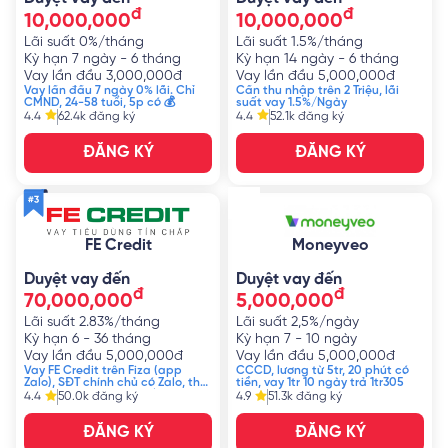
đ
đ
10,000,000
10,000,000
Lãi suất
0%/tháng
Lãi suất
1.5%/tháng
Kỳ hạn
7 ngày - 6 tháng
Kỳ hạn
14 ngày - 6 tháng
Vay lần đầu
3,000,000
đ
Vay lần đầu
5,000,000
đ
Vay lần đầu 7 ngày 0% lãi. Chỉ
Cần thu nhập trên 2 Triệu, lãi
CMND, 24-58 tuổi, 5p có 💰
suất vay 1.5%/Ngày
4.4
62.4k
đăng ký
4.4
52.1k
đăng ký
ĐĂNG KÝ
ĐĂNG KÝ
FE Credit
Moneyveo
Duyệt vay đến
Duyệt vay đến
đ
đ
70,000,000
5,000,000
Lãi suất
2.83%/tháng
Lãi suất
2,5%/ngày
Kỳ hạn
6 - 36 tháng
Kỳ hạn
7 - 10 ngày
Vay lần đầu
5,000,000
đ
Vay lần đầu
5,000,000
đ
Vay FE Credit trên Fiza (app
CCCD, lương từ 5tr, 20 phút có
Zalo), SĐT chính chủ có Zalo, thu
tiền, vay 1tr 10 ngày trả 1tr305
nhập từ 7 triệu, CMND/CCCD
4.4
50.0k
đăng ký
4.9
51.3k
đăng ký
ĐĂNG KÝ
ĐĂNG KÝ