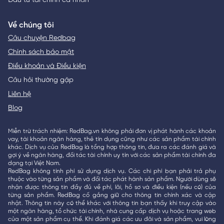
Đầu tư tài chính cá nhân
Về chúng tôi
Câu chuyện Redbag
Chính sách bảo mật
Điều khoản và Điều kiện
Câu hỏi thường gặp
Liên hệ
Blog
Miễn trừ trách nhiệm: RedBag.vn không phải đơn vị phát hành các khoản
vay, tài khoản ngân hàng, thẻ tín dụng cũng như các sản phẩm tài chính
khác. Dịch vụ của RedBag là tổng hợp thông tin, đưa ra các đánh giá và
gợi ý về ngân hàng, đối tác tài chính uy tín với các sản phẩm tài chính đa
dạng tại Việt Nam.
RedBag không tính phí sử dụng dịch vụ. Các chi phí bạn phải trả phụ
thuộc vào từng sản phẩm và đối tác phát hành sản phẩm. Người dùng sẽ
nhận được thông tin đầy đủ về phí, lãi, hồ sơ và điều kiện (nếu có) của
từng sản phẩm. RedBag cố gắng giữ cho thông tin chính xác và cập
nhật. Thông tin này có thể khác với thông tin bạn thấy khi truy cập vào
một ngân hàng, tổ chức tài chính, nhà cung cấp dịch vụ hoặc trang web
của một sản phẩm cụ thể. Khi đánh giá các ưu đãi và sản phẩm, vui lòng