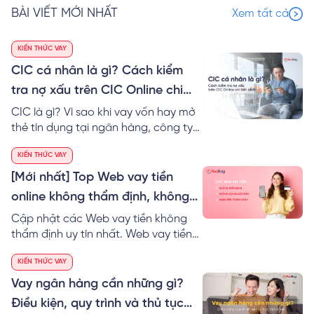
BÀI VIẾT MỚI NHẤT
Xem tất cả
KIẾN THỨC VAY
CIC cá nhân là gì? Cách kiểm
tra nợ xấu trên CIC Online chi
tiết
CIC là gì? Vì sao khi vay vốn hay mở
thẻ tín dụng tại ngân hàng, công ty
tài chính thì cần lịch sử tín dụng CIC
KIẾN THỨC VAY
tốt? Xem ngay cách tự kiểm tra nợ
xấu cá nhân trên CIC Online miễn phí
[Mới nhất] Top Web vay tiền
online không thẩm định, không
gọi điện xác nhận người thân
Cập nhật các Web vay tiền không
thẩm định uy tín nhất. Web vay tiền
nhanh online không cần gọi điện xác
KIẾN THỨC VAY
nhận người thân, chỉ CMND nhận tiền
trong ngày tới 15 triệu.
Vay ngân hàng cần những gì?
Điều kiện, quy trình và thủ tục