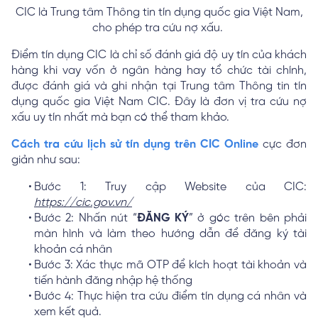
CIC là Trung tâm Thông tin tín dụng quốc gia Việt Nam,
cho phép tra cứu nợ xấu.
Điểm tín dụng CIC là chỉ số đánh giá độ uy tín của khách
hàng khi vay vốn ở ngân hàng hay tổ chức tài chính,
được đánh giá và ghi nhận tại Trung tâm Thông tin tín
dụng quốc gia Việt Nam CIC. Đây là đơn vị tra cứu nợ
xấu uy tín nhất mà bạn có thể tham khảo.
Cách tra cứu lịch sử tín dụng trên CIC Online
cực đơn
giản như sau:
Bước 1: Truy cập Website của CIC:
https://cic.gov.vn/
Bước 2: Nhấn nút “
ĐĂNG KÝ
” ở góc trên bên phải
màn hình và làm theo hướng dẫn để đăng ký tài
khoản cá nhân
Bước 3: Xác thực mã OTP để kích hoạt tài khoản và
tiến hành đăng nhập hệ thống
Bước 4: Thực hiện tra cứu điểm tín dụng cá nhân và
xem kết quả.