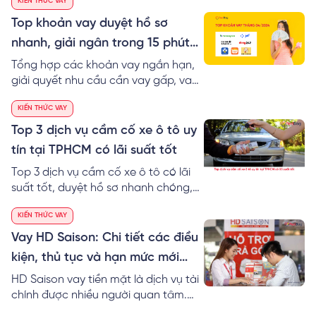
KIẾN THỨC VAY
chỉ cần CMND/CCCD, hỗ trợ nợ xấu,
vay nhanh 500k - 10 triệu chuyển
Top khoản vay duyệt hồ sơ
khoản ngay trong ngày.
nhanh, giải ngân trong 15 phút
tháng 04/2024
Tổng hợp các khoản vay ngắn hạn,
giải quyết nhu cầu cần vay gấp, vay
trả nhanh trong tuần. Thời gian
KIẾN THỨC VAY
duyệt hồ sơ và giải ngân nhanh
chóng, không gọi điện người thân.
Top 3 dịch vụ cầm cố xe ô tô uy
Hạn mức vay lên đến 10 triệu đồng.
tín tại TPHCM có lãi suất tốt
Top 3 dịch vụ cầm cố xe ô tô có lãi
suất tốt, duyệt hồ sơ nhanh chóng,
uy tín tại Tp. Hồ Chí Minh
KIẾN THỨC VAY
Vay HD Saison: Chi tiết các điều
kiện, thủ tục và hạn mức mới
nhất
HD Saison vay tiền mặt là dịch vụ tài
chính được nhiều người quan tâm.
Vậy điều kiện, thủ tục và hồ sơ,... vay