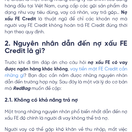
hàng đầu tại Việt Nam, cung cấp các gói sản phẩm đa
dạng như vay tiêu dùng, vay cá nhân, vay trả góp…
Nợ
xấu FE Credit
là thuật ngữ để chỉ các khoản nợ mà
người vay FE Credit không hoàn trả FE Credit đúng thời
hạn theo quy định.
2. Nguyên nhân dẫn đến nợ xấu FE
Credit là gì?
Trước khi đi tìm đáp án cho câu hỏi
nợ xấu FE có vay
được ngân hàng khác không
,
vay tiền mặt FE Credit cần
những gì
? Bạn đọc cần nắm được những nguyên nhân
dẫn đến trường hợp này. Sau đây là một vài lý do cơ bản
mà
RedBag
muốn đề cập:
2.1. Không có khả năng trả nợ
Một trong những nguyên nhân phổ biến nhất dẫn đến nợ
xấu FE đó chính là người đi vay không thể trả nợ.
Người vay có thể gặp khó khăn về thu nhập, mất việc