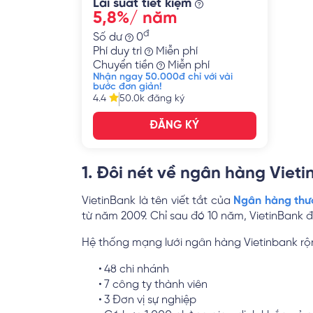
Lãi suất tiết kiệm
5,8%/ năm
đ
Số dư
0
Phí duy trì
Miễn phí
Chuyển tiền
Miễn phí
Nhận ngay 50.000đ chỉ với vài
bước đơn giản!
4.4
50.0k
đăng ký
ĐĂNG KÝ
1. Đôi nét về ngân hàng Viet
VietinBank là tên viết tắt của
Ngân hàng thư
từ năm 2009. Chỉ sau đó 10 năm, VietinBank đ
Hệ thống mạng lưới ngân hàng Vietinbank rộ
48 chi nhánh
7 công ty thành viên
3 Đơn vị sự nghiệp