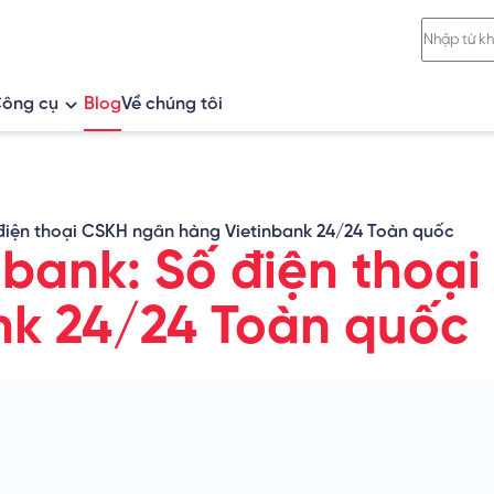
ông cụ
Blog
Về chúng tôi
ố
So sánh khoản vay
Tính lãi vay
 điện thoại CSKH ngân hàng Vietinbank 24/24 Toàn quốc
Tính lãi tiết kiệm
nbank: Số điện thoạ
Tỷ giá ngoại tệ
nk 24/24 Toàn quốc