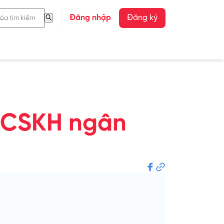
Đăng nhập
Đăng ký
i CSKH ngân