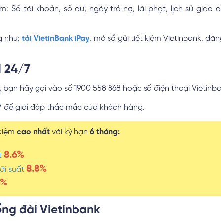
: Số tài khoản, số dư, ngày trả nợ, lãi phạt, lịch sử giao 
g như:
tải VietinBank iPay
, mở sổ gửi tiết kiệm Vietinbank, đăn
H 24/7
, bạn hãy gọi vào số 1900 558 868 hoặc số điện thoại Vietinba
/7 để giải đáp thắc mắc của khách hàng.
t kiệm
cao nhất
với kỳ hạn
6 tháng:
8.6%
ất
8.8%
lãi suất
6%
ổng đài Vietinbank