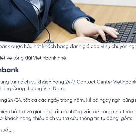
nbank được hầu hết khách hàng đánh giá cao vì sự chuyên nghi
iết về tổng đài Vietinbank nhé.
inbank
 Trung tâm dịch vụ khách hàng 24/7 Contact Center Vietinban
n hàng Công thương Việt Nam.
ng 24/24, tất cả các ngày trong năm, kể cả ngày nghỉ cũng n
hiệm hỗ trợ và giải đáp tất cả những vấn đề cũng như thắc
ới khách hàng nhiều dịch vụ tra cứu thông tin tự động, gồm:
suất,...