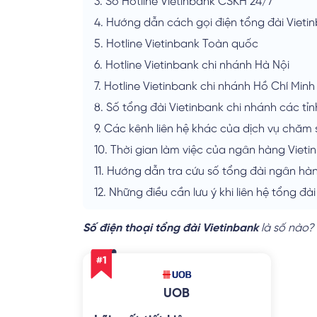
3.
Số Hotline Vietinbank CSKH 24/7
4.
Hướng dẫn cách gọi điện tổng đài Vieti
5.
Hotline Vietinbank Toàn quốc
6.
Hotline Vietinbank chi nhánh Hà Nội
7.
Hotline Vietinbank chi nhánh Hồ Chí Minh
8.
Số tổng đài Vietinbank chi nhánh các tỉn
9.
Các kênh liên hệ khác của dịch vụ chăm
10.
Thời gian làm việc của ngân hàng Vieti
11.
Hướng dẫn tra cứu số tổng đài ngân hàn
12.
Những điều cần lưu ý khi liên hệ tổng đà
Số điện thoại tổng đài Vietinbank
là số nào?
UOB