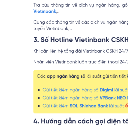
Tra cứu thông tin về dịch vụ ngân hàng, gồm
Vietinbank
,...
Cung cấp thông tin về các dịch vụ ngân hàn
tuyến Vietinbank,…
3. Số Hotline Vietinbank CSK
Khi cần liên hệ tổng đài Vietinbank CSKH 24/7
Nhân viên Vietinbank luôn trực điện thoại 24
Các
app ngân hàng số
lãi suất gửi tiền tiế
►
Gửi tiết kiệm ngân hàng số
Digimi
lãi su
►
Gửi tiết kiệm ngân hàng số
VPBank NEO
►
Gửi tiết kiệm
SOL Shinhan Bank
lãi suất
4. Hướng dẫn cách gọi điện t