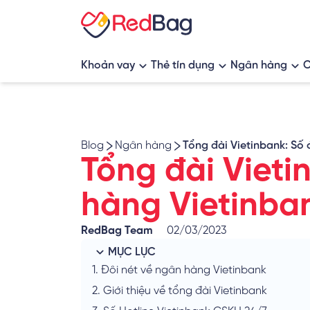
Khoản vay
Thẻ tín dụng
Ngân hàng
C
App vay tiền
Thẻ tín dụng hoàn tiền
Ngân hàng s
Vay tiêu dùng
Thẻ tín dụng tích điểm
Blog
Ngân hàng
Tổng đài Vietinbank: Số
Vay thế chấp
Thẻ tín dụng tích dặm bay
Tổng đài Vieti
Vay tín chấp
Thẻ tín dụng rút tiền
hàng Vietinba
Vay mua nhà, vay vốn kinh doanh
RedBag Team
02/03/2023
MỤC LỤC
1.
Đôi nét về ngân hàng Vietinbank
2.
Giới thiệu về tổng đài Vietinbank