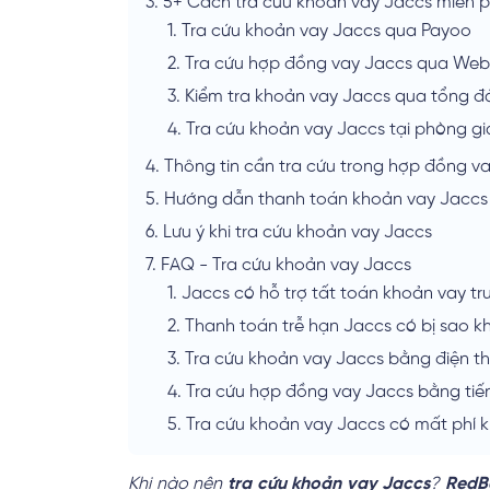
3.
5+ Cách tra cứu khoản vay Jaccs miễn p
1.
Tra cứu khoản vay Jaccs qua Payoo
2.
Tra cứu hợp đồng vay Jaccs qua Web
3.
Kiểm tra khoản vay Jaccs qua tổng đa
4.
Tra cứu khoản vay Jaccs tại phòng gi
4.
Thông tin cần tra cứu trong hợp đồng v
5.
Hướng dẫn thanh toán khoản vay Jaccs
6.
Lưu ý khi tra cứu khoản vay Jaccs
7.
FAQ - Tra cứu khoản vay Jaccs
1.
Jaccs có hỗ trợ tất toán khoản vay t
2.
Thanh toán trễ hạn Jaccs có bị sao 
3.
Tra cứu khoản vay Jaccs bằng điện t
4.
Tra cứu hợp đồng vay Jaccs bằng ti
5.
Tra cứu khoản vay Jaccs có mất phí 
Khi nào nên
tra cứu khoản vay Jaccs
?
RedB