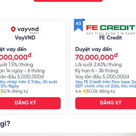
VayVND
FE Credit
ệt vay đến
Duyệt vay đến
đ
đ
,000,000
70,000,000
suất
1.5%/tháng
Lãi suất
2.83%/tháng
ạn
14 ngày - 6 tháng
Kỳ hạn
6 - 36 tháng
lần đầu
5,000,000
đ
Vay lần đầu
5,000,000
đ
hu nhập trên 2 Triệu, lãi suất
Vay FE Credit trên Fiza (app Za
1.5%/Ngày
SĐT chính chủ có Zalo, thu nh
7 triệu, CMND/CCCD
52.1k
đăng ký
4.4
50.0k
đăng ký
ĐĂNG KÝ
ĐĂNG KÝ
 gì?