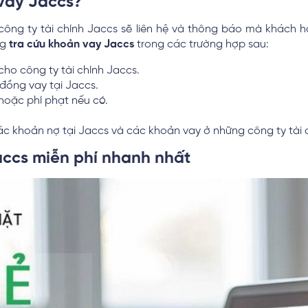
 vay Jaccs?
n công ty tài chính Jaccs sẽ liên hệ và thông báo mà khách
ng
tra cứu khoản vay Jaccs
trong các trường hợp sau:
cho công ty tài chính Jaccs.
đồng vay tại Jaccs.
i hoặc phí phạt nếu có.
ác khoản nợ tại Jaccs và các khoản vay ở những công ty tài 
accs miễn phí nhanh nhất