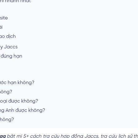
hí nhanh nhất
site
̀i
ao dịch
ay Jaccs
 đúng hạn
rước hạn không?
không?
hoại được không?
ếng Anh được không?
không?
ag
bật mí 5+ cách tra cứu hợp đồng Jaccs, tra cứu lịch sử t