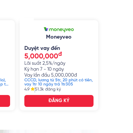
Moneyveo
Duyệt vay đến
đ
5,000,000
Lãi suất
2,5%/ngày
Kỳ hạn
7 - 10 ngày
Vay lần đầu
5,000,000
đ
lo),
CCCD, lương từ 5tr, 20 phút có tiền,
ập từ
vay 1tr 10 ngày trả 1tr305
4.9
51.3k
đăng ký
ĐĂNG KÝ