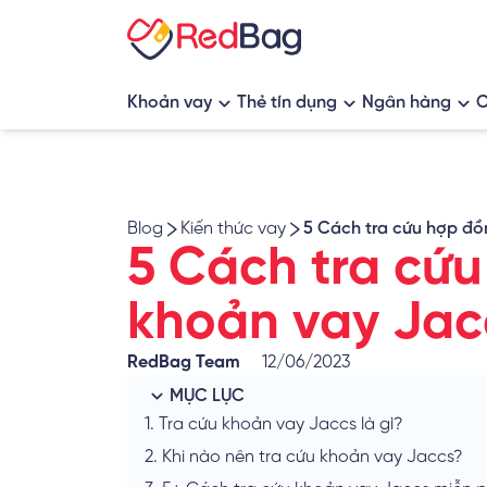
Khoản vay
Thẻ tín dụng
Ngân hàng
C
App vay tiền
Thẻ tín dụng hoàn tiền
Ngân hàng s
Vay tiêu dùng
Thẻ tín dụng tích điểm
Blog
Kiến thức vay
5 Cách tra cứu hợp đồ
Vay thế chấp
Thẻ tín dụng tích dặm bay
5 Cách tra cứu
Vay tín chấp
Thẻ tín dụng rút tiền
khoản vay Jac
Vay mua nhà, vay vốn kinh doanh
RedBag Team
12/06/2023
MỤC LỤC
1.
Tra cứu khoản vay Jaccs là gì?
2.
Khi nào nên tra cứu khoản vay Jaccs?