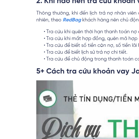
2. Khi nào nên tra cứu khoản
Thông thường, khi đến lịch trả nợ nhân viê
nhiên, theo
RedBag
khách hàng nên chủ độ
Tra cứu khi quên thời hạn thanh toán nợ 
Tra cứu khi mất hợp đồng, quên mã hợp 
Tra cứu để biết số tiền còn nợ, số tiền lã
Tra cứu để biết lịch sử trả nợ chi tiết.
Tra cứu để chủ động trong thanh toán c
5+ Cách tra cứu khoản vay J