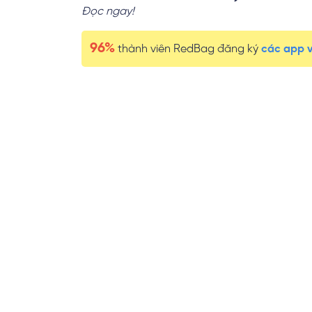
Đọc ngay!
96%
thành viên RedBag đăng ký
các app va