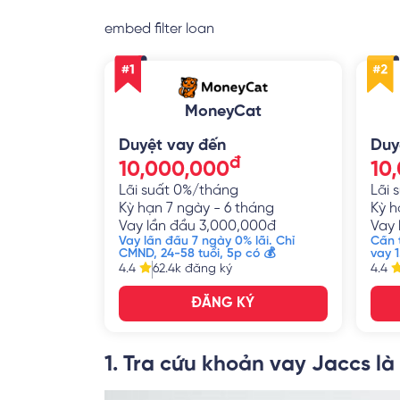
embed filter loan
MoneyCat
Duyệt vay đến
Duy
đ
10,000,000
10
Lãi suất
0%/tháng
Lãi 
Kỳ hạn
7 ngày - 6 tháng
Kỳ h
Vay lần đầu
3,000,000
đ
Vay 
Vay lần đầu 7 ngày 0% lãi. Chỉ
Cần t
CMND, 24-58 tuổi, 5p có 💰
vay 
4.4
62.4k
đăng ký
4.4
ĐĂNG KÝ
1. Tra cứu khoản vay Jaccs là