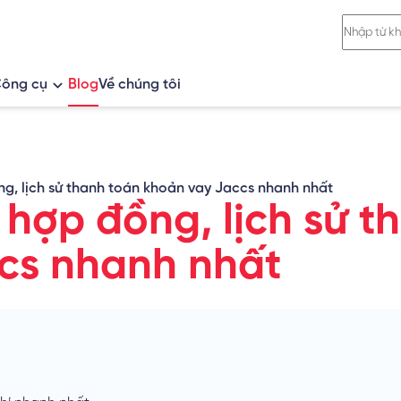
ông cụ
Blog
Về chúng tôi
ố
So sánh khoản vay
Tính lãi vay
ng, lịch sử thanh toán khoản vay Jaccs nhanh nhất
Tính lãi tiết kiệm
 hợp đồng, lịch sử t
Tỷ giá ngoại tệ
cs nhanh nhất