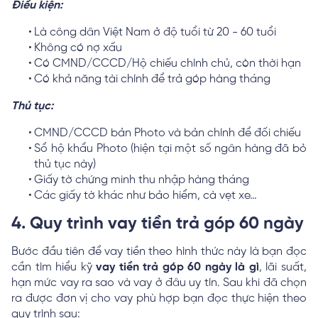
Điều kiện:
Là công dân Việt Nam ở độ tuổi từ 20 - 60 tuổi
Không có nợ xấu
Có CMND/CCCD/Hộ chiếu chính chủ, còn thời hạn
Có khả năng tài chính để trả góp hàng tháng
Thủ tục:
CMND/CCCD bản Photo và bản chính để đối chiếu
Sổ hộ khẩu Photo (hiện tại một số ngân hàng đã bỏ
thủ tục này)
Giấy tờ chứng minh thu nhập hàng tháng
Các giấy tờ khác như bảo hiểm, cà vẹt xe…
4. Quy trình vay tiền trả góp 60 ngày
Bước đầu tiên để vay tiền theo hình thức này là bạn đọc
cần tìm hiểu kỹ
vay tiền trả góp 60 ngày là gì
, lãi suất,
hạn mức vay ra sao và vay ở đâu uy tín. Sau khi đã chọn
ra được đơn vị cho vay phù hợp bạn đọc thực hiện theo
quy trình sau: