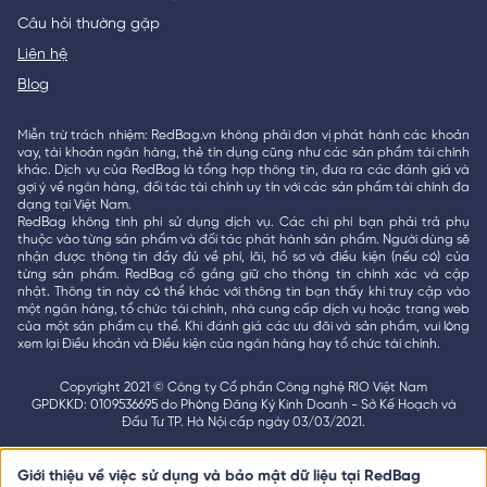
Câu hỏi thường gặp
Liên hệ
Blog
Miễn trừ trách nhiệm: RedBag.vn không phải đơn vị phát hành các khoản
vay, tài khoản ngân hàng, thẻ tín dụng cũng như các sản phẩm tài chính
khác. Dịch vụ của RedBag là tổng hợp thông tin, đưa ra các đánh giá và
gợi ý về ngân hàng, đối tác tài chính uy tín với các sản phẩm tài chính đa
dạng tại Việt Nam.
RedBag không tính phí sử dụng dịch vụ. Các chi phí bạn phải trả phụ
thuộc vào từng sản phẩm và đối tác phát hành sản phẩm. Người dùng sẽ
nhận được thông tin đầy đủ về phí, lãi, hồ sơ và điều kiện (nếu có) của
từng sản phẩm. RedBag cố gắng giữ cho thông tin chính xác và cập
nhật. Thông tin này có thể khác với thông tin bạn thấy khi truy cập vào
một ngân hàng, tổ chức tài chính, nhà cung cấp dịch vụ hoặc trang web
của một sản phẩm cụ thể. Khi đánh giá các ưu đãi và sản phẩm, vui lòng
xem lại Điều khoản và Điều kiện của ngân hàng hay tổ chức tài chính.
Copyright 2021 © Công ty Cổ phần Công nghệ RIO Việt Nam
GPDKKD: 0109536695 do Phòng Đăng Ký Kinh Doanh - Sở Kế Hoạch và
Đầu Tư TP. Hà Nội cấp ngày 03/03/2021.
Giới thiệu về việc sử dụng và bảo mật dữ liệu tại RedBag