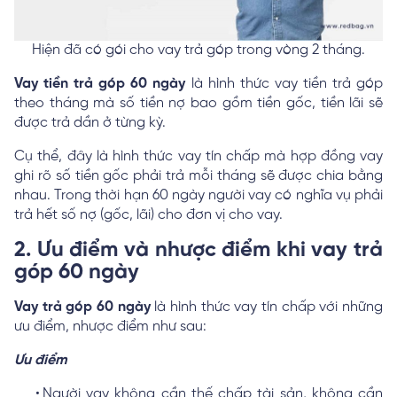
Hiện đã có gói cho vay trả góp trong vòng 2 tháng.
Vay tiền trả góp 60 ngày
là hình thức vay tiền trả góp
theo tháng mà số tiền nợ bao gồm tiền gốc, tiền lãi sẽ
được trả dần ở từng kỳ.
Cụ thể, đây là hình thức vay tín chấp mà hợp đồng vay
ghi rõ số tiền gốc phải trả mỗi tháng sẽ được chia bằng
nhau. Trong thời hạn 60 ngày người vay có nghĩa vụ phải
trả hết số nợ (gốc, lãi) cho đơn vị cho vay.
2. Ưu điểm và nhược điểm khi vay trả
góp 60 ngày
Vay trả góp 60 ngày
là hình thức vay tín chấp với những
ưu điểm, nhược điểm như sau:
Ưu điểm
Người vay không cần thế chấp tài sản, không cần