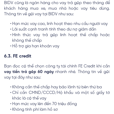
BIDV cũng là ngân hàng cho vay trả góp theo tháng để
khách hàng mua xe, mua nhà hoặc vay tiêu dùng.
Thông tin về gói vay tại BIDV như sau:
Hạn mức vay cao, linh hoạt theo nhu cầu người vay
Lãi suất cạnh tranh tính theo dư nợ giảm dần
Hình thức vay trả góp linh hoạt thế chấp hoặc
không thế chấp
Hỗ trợ gia hạn khoản vay
6.3. FE credit
Bạn đọc có thể chọn công ty tài chính FE Credit khi cần
vay tiền trả góp 60 ngày
nhanh nhé. Thông tin về gói
vay tại đây như sau:
Không cần thế chấp hay bảo lãnh từ bên thứ ba
Chỉ cần CMND/CCCD/Hộ khẩu và một số giấy tờ
khác là có thể vay
Hạn mức vay lên đến 70 triệu đồng
Không tính phí làm hồ sơ