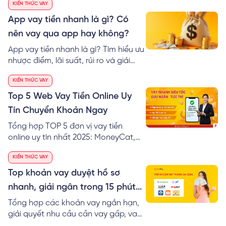
KIẾN THỨC VAY
App vay tiền nhanh là gì? Có
nên vay qua app hay không?
App vay tiền nhanh là gì? Tìm hiểu ưu
nhược điểm, lãi suất, rủi ro và giải
pháp đăng ký khoản vay an toàn
KIẾN THỨC VAY
qua website thay vì tải app.
Top 5 Web Vay Tiền Online Uy
Tín Chuyển Khoản Ngay
Tổng hợp TOP 5 đơn vị vay tiền
online uy tín nhất 2025: MoneyCat,
VayVND, FE Credit... Thủ tục đơn giản
KIẾN THỨC VAY
chỉ cần CMND/CCCD, hỗ trợ nợ xấu,
vay nhanh 500k - 10 triệu chuyển
Top khoản vay duyệt hồ sơ
khoản ngay trong ngày.
nhanh, giải ngân trong 15 phút
tháng 04/2024
Tổng hợp các khoản vay ngắn hạn,
giải quyết nhu cầu cần vay gấp, vay
trả nhanh trong tuần. Thời gian