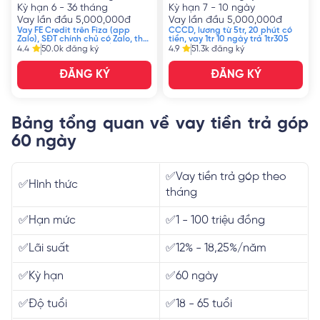
Kỳ hạn
6 - 36 tháng
Kỳ hạn
7 - 10 ngày
Vay lần đầu
5,000,000
đ
Vay lần đầu
5,000,000
đ
Vay FE Credit trên Fiza (app
CCCD, lương từ 5tr, 20 phút có
Zalo), SĐT chính chủ có Zalo, thu
tiền, vay 1tr 10 ngày trả 1tr305
nhập từ 7 triệu, CMND/CCCD
4.4
50.0k
đăng ký
4.9
51.3k
đăng ký
ĐĂNG KÝ
ĐĂNG KÝ
Bảng tổng quan về vay tiền trả góp
60 ngày
✅Vay tiền trả góp theo
✅Hình thức
tháng
✅Hạn mức
✅1 - 100 triệu đồng
✅Lãi suất
✅12% - 18,25%/năm
✅Kỳ hạn
✅60 ngày
✅Độ tuổi
✅18 - 65 tuổi