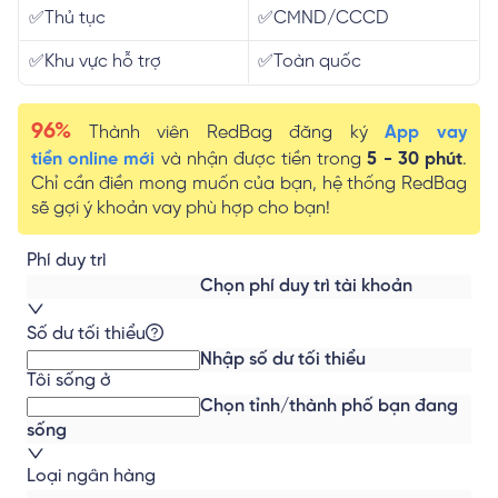
✅Thủ tục
✅CMND/CCCD
✅Khu vực hỗ trợ
✅Toàn quốc
96%
Thành viên RedBag đăng ký
App vay
tiền online mới
và nhận được tiền trong
5 - 30 phút
.
Chỉ cần điền mong muốn của bạn, hệ thống RedBag
sẽ gợi ý khoản vay phù hợp cho bạn!
Phí duy trì
Chọn phí duy trì tài khoản
Số dư tối thiểu
Nhập số dư tối thiểu
Tôi sống ở
Chọn tỉnh/thành phố bạn đang
sống
Loại ngân hàng