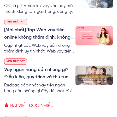
tiết
CIC là gì? Vì sao khi vay vốn hay mở
thẻ tín dụng tại ngân hàng, công ty
tài chính thì cần lịch sử tín dụng CIC
KIẾN THỨC VAY
tốt? Xem ngay cách tự kiểm tra nợ
xấu cá nhân trên CIC Online miễn phí
[Mới nhất] Top Web vay tiền
online không thẩm định, không
gọi điện xác nhận người thân
Cập nhật các Web vay tiền không
thẩm định uy tín nhất. Web vay tiền
nhanh online không cần gọi điện xác
KIẾN THỨC VAY
nhận người thân, chỉ CMND nhận tiền
trong ngày tới 15 triệu.
Vay ngân hàng cần những gì?
Điều kiện, quy trình và thủ tục
mới nhất
Redbag cập nhật vay tiền ngân
hàng cần những gì đầy đủ nhất. Điều
kiện, quy trình và thủ tục vay vốn
ngân hàng gồm những gì và cách
BÀI VIẾT ĐỌC NHIỀU
vay tiền ngân hàng nhanh nhất.