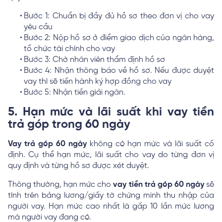
Bước 1: Chuẩn bị đầy đủ hồ sơ theo đơn vị cho vay
yêu cầu
Bước 2: Nộp hồ sơ ở điểm giao dịch của ngân hàng,
tổ chức tài chính cho vay
Bước 3: Chờ nhân viên thẩm định hồ sơ
Bước 4: Nhận thông báo về hồ sơ. Nếu được duyệt
vay thì sẽ tiến hành ký hợp đồng cho vay
Bước 5: Nhận tiền giải ngân.
5. Hạn mức và lãi suất khi vay tiền
trả góp trong 60 ngày
Vay trả góp 60 ngày
không có hạn mức và lãi suất cố
định. Cụ thể hạn mức, lãi suất cho vay do từng đơn vị
quy định và từng hồ sơ được xét duyệt.
Thông thường, hạn mức cho
vay tiền trả góp 60 ngày
sẽ
tính trên bảng lương/giấy tờ chứng minh thu nhập của
người vay. Hạn mức cao nhất là gấp 10 lần mức lương
mà người vay đang có.