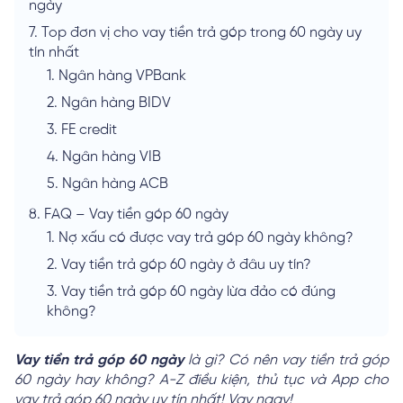
ngày
7.
Top đơn vị cho vay tiền trả góp trong 60 ngày uy
tín nhất
1.
Ngân hàng VPBank
2.
Ngân hàng BIDV
3.
FE credit
4.
Ngân hàng VIB
5.
Ngân hàng ACB
8.
FAQ – Vay tiền góp 60 ngày
1.
Nợ xấu có được vay trả góp 60 ngày không?
2.
Vay tiền trả góp 60 ngày ở đâu uy tín?
3.
Vay tiền trả góp 60 ngày lừa đảo có đúng
không?
Vay tiền trả góp 60 ngày
là gì? Có nên vay tiền trả góp
60 ngày hay không? A-Z điều kiện, thủ tục và App cho
vay trả góp 60 ngày uy tín nhất! Vay ngay!