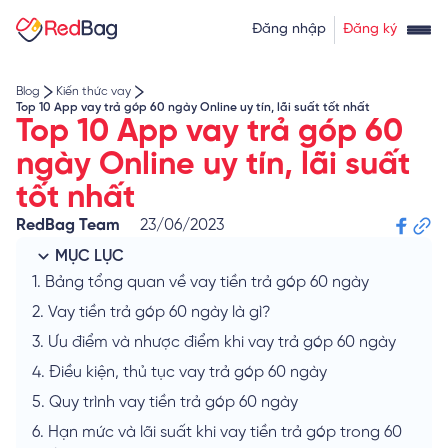
Thẻ tín dụng rút tiền
Tính lãi vay
Đăng nhập
Đăng ký
Về chúng tôi
Tính lãi tiết kiệm
Tỷ giá ngoại tệ
Blog
Kiến thức vay
Top 10 App vay trả góp 60 ngày Online uy tín, lãi suất tốt nhất
Top 10 App vay trả góp 60
ngày Online uy tín, lãi suất
tốt nhất
RedBag Team
23/06/2023
MỤC LỤC
1.
Bảng tổng quan về vay tiền trả góp 60 ngày
2.
Vay tiền trả góp 60 ngày là gì?
3.
Ưu điểm và nhược điểm khi vay trả góp 60 ngày
4.
Điều kiện, thủ tục vay trả góp 60 ngày
5.
Quy trình vay tiền trả góp 60 ngày
6.
Hạn mức và lãi suất khi vay tiền trả góp trong 60