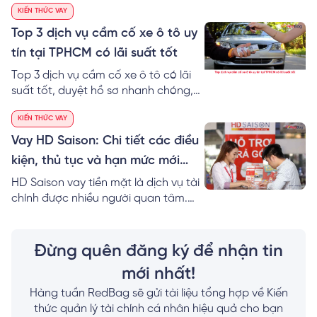
KIẾN THỨC VAY
duyệt hồ sơ và giải ngân nhanh
chóng, không gọi điện người thân.
Top 3 dịch vụ cầm cố xe ô tô uy
Hạn mức vay lên đến 10 triệu đồng.
tín tại TPHCM có lãi suất tốt
Top 3 dịch vụ cầm cố xe ô tô có lãi
suất tốt, duyệt hồ sơ nhanh chóng,
uy tín tại Tp. Hồ Chí Minh
KIẾN THỨC VAY
Vay HD Saison: Chi tiết các điều
kiện, thủ tục và hạn mức mới
nhất
HD Saison vay tiền mặt là dịch vụ tài
chính được nhiều người quan tâm.
Vậy điều kiện, thủ tục và hồ sơ,... vay
tiền mặt HD Saison là gì? Xem ngay!
Đừng quên đăng ký để nhận tin
mới nhất!
Hàng tuần RedBag sẽ gửi tài liệu tổng hợp về Kiến
thức quản lý tài chính cá nhân hiệu quả cho bạn