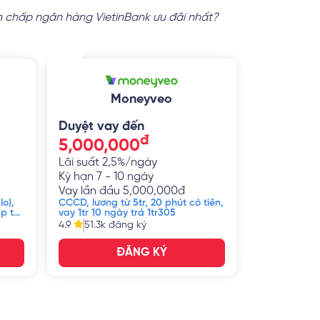
tín chấp ngân hàng VietinBank ưu đãi nhất?
Moneyveo
Duyệt vay đến
đ
5,000,000
Lãi suất
2,5%/ngày
Kỳ hạn
7 - 10 ngày
Vay lần đầu
5,000,000
đ
lo),
CCCD, lương từ 5tr, 20 phút có tiền,
ập từ
vay 1tr 10 ngày trả 1tr305
4.9
51.3k
đăng ký
ĐĂNG KÝ