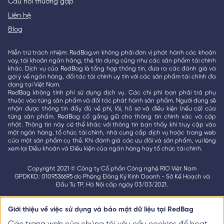
Câu hỏi thường gặp
Liên hệ
Blog
Miễn trừ trách nhiệm: RedBag.vn không phải đơn vị phát hành các khoản
vay, tài khoản ngân hàng, thẻ tín dụng cũng như các sản phẩm tài chính
khác. Dịch vụ của RedBag là tổng hợp thông tin, đưa ra các đánh giá và
gợi ý về ngân hàng, đối tác tài chính uy tín với các sản phẩm tài chính đa
dạng tại Việt Nam.
RedBag không tính phí sử dụng dịch vụ. Các chi phí bạn phải trả phụ
thuộc vào từng sản phẩm và đối tác phát hành sản phẩm. Người dùng sẽ
nhận được thông tin đầy đủ về phí, lãi, hồ sơ và điều kiện (nếu có) của
từng sản phẩm. RedBag cố gắng giữ cho thông tin chính xác và cập
nhật. Thông tin này có thể khác với thông tin bạn thấy khi truy cập vào
một ngân hàng, tổ chức tài chính, nhà cung cấp dịch vụ hoặc trang web
của một sản phẩm cụ thể. Khi đánh giá các ưu đãi và sản phẩm, vui lòng
xem lại Điều khoản và Điều kiện của ngân hàng hay tổ chức tài chính.
Copyright 2021 © Công ty Cổ phần Công nghệ RIO Việt Nam
GPDKKD: 0109536695 do Phòng Đăng Ký Kinh Doanh - Sở Kế Hoạch và
Đầu Tư TP. Hà Nội cấp ngày 03/03/2021.
Giới thiệu về việc sử dụng và bảo mật dữ liệu tại RedBag