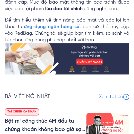
đánh cắp. Mức độ bảo mật thông tin cao tránh được
việc các tội phạm
lừa đảo tài chính
công nghệ cao.
Để tìm hiểu thêm về tính năng bảo mật và các lợi ích
khác từ
ứng dụng ngân hàng số
, bạn có thể truy cập
vào RedBag. Chúng tôi sẽ giúp bạn tìm kiếm, so sánh và
lựa chọn ứng dụng phù hợp nhất với bạn.
BÀI VIẾT MỚI NHẤT
Xem tất cả
TÀI CHÍNH CÁ NHÂN
Bật mí công thức 4M đầu tư
chứng khoán không bao giờ sợ