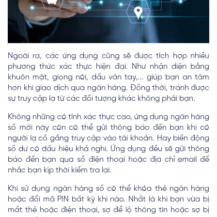
Ngoài ra, các ứng dụng cũng sẽ được tích hợp nhiều
phương thức xác thực hiện đại. Như nhận diện bằng
khuôn mặt, giọng nói, dấu vân tay,... giúp bạn an tâm
hơn khi giao dịch qua ngân hàng. Đồng thời, tránh được
sự truy cập lạ từ các đối tượng khác không phải bạn.
Không những có tính xác thực cao, ứng dụng ngân hàng
số mới này còn có thể gửi thông báo đến bạn khi có
người lạ cố gắng truy cập vào tài khoản. Hay biến động
số dư có dấu hiệu khả nghi. Ứng dụng đều sẽ gửi thông
báo đến bạn qua số điện thoại hoặc địa chỉ email để
nhắc bạn kịp thời kiểm tra lại.
Khi sử dụng ngân hàng số có thể khóa thẻ ngân hàng
hoặc đổi mã PIN bất kỳ khi nào. Nhất là khi bạn vừa bị
mất thẻ hoặc điện thoại, sợ để lộ thông tin hoặc sợ bị