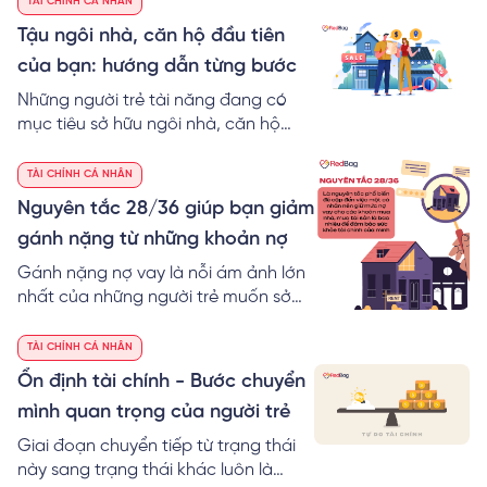
áp lực dành cho những người trẻ.
TÀI CHÍNH CÁ NHÂN
Tậu ngôi nhà, căn hộ đầu tiên
của bạn: hướng dẫn từng bước
Những người trẻ tài năng đang có
mục tiêu sở hữu ngôi nhà, căn hộ
cho riêng mình trước tuổi 30, thường
sẽ đối mặt với những băn khoăn,
TÀI CHÍNH CÁ NHÂN
như: cần bao nhiêu tiền thì có thể tậu
Nguyên tắc 28/36 giúp bạn giảm
được ngôi nhà, căn hộ đầu tiên;
gánh nặng từ những khoản nợ
quản trị tài chính cá nhân với khoản
nợ, khoản trả góp mua nhà; các
Gánh nặng nợ vay là nỗi ám ảnh lớn
bước chi tiết để mua nhà. Tất cả
nhất của những người trẻ muốn sở
những thắc mắc này sẽ được giải
hữu ngôi nhà của riêng mình từ sớm.
đáp trong bài viết của RedBag.
Vay mua nhà và ngay sau khi tận
TÀI CHÍNH CÁ NHÂN
hưởng được niềm vui của việc có nhà
Ổn định tài chính - Bước chuyển
mới, người trẻ ngay lập tức phải
mình quan trọng của người trẻ
gánh chịu những áp lực từ lãi vay và
gánh nặng phải chi trả các khoản
Giai đoạn chuyển tiếp từ trạng thái
vay nợ mua nhà, mua đồ nội thất.
này sang trạng thái khác luôn là