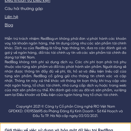
Điều khoản và Điều kiện
Câu hỏi thường gặp
Liên hệ
Blog
Miễn trừ trách nhiệm: RedBag.vn không phải đơn vị phát hành các khoản
vay, tài khoản ngân hàng, thẻ tín dụng cũng như các sản phẩm tài chính
khác. Dịch vụ của RedBag là tổng hợp thông tin, đưa ra các đánh giá và
gợi ý về ngân hàng, đối tác tài chính uy tín với các sản phẩm tài chính đa
dạng tại Việt Nam.
RedBag không tính phí sử dụng dịch vụ. Các chi phí bạn phải trả phụ
thuộc vào từng sản phẩm và đối tác phát hành sản phẩm. Người dùng sẽ
nhận được thông tin đầy đủ về phí, lãi, hồ sơ và điều kiện (nếu có) của
từng sản phẩm. RedBag cố gắng giữ cho thông tin chính xác và cập
nhật. Thông tin này có thể khác với thông tin bạn thấy khi truy cập vào
một ngân hàng, tổ chức tài chính, nhà cung cấp dịch vụ hoặc trang web
của một sản phẩm cụ thể. Khi đánh giá các ưu đãi và sản phẩm, vui lòng
xem lại Điều khoản và Điều kiện của ngân hàng hay tổ chức tài chính.
Copyright 2021 © Công ty Cổ phần Công nghệ RIO Việt Nam
GPDKKD: 0109536695 do Phòng Đăng Ký Kinh Doanh - Sở Kế Hoạch và
Đầu Tư TP. Hà Nội cấp ngày 03/03/2021.
Giới thiệu về việc sử dụng và bảo mật dữ liệu tại RedBag