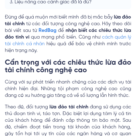
3.
Liệu nâng cao cảnh giác đã là đủ?
Đừng để quá muộn mới biết mình đã bị mắc bẫy
lừa đảo
tài chính
từ các đối tượng công nghệ cao. Hãy theo dõi
bài viết sau từ
RedBag
để
nhận biết các chiêu thức lừa
đảo tinh vi
qua mạng phổ biến. Cũng như
cách quản lý
tài chính cá nhân
hiệu quả để bảo vệ chính mình trước
hiện trạng này.
Cẩn trọng với các chiêu thức lừa đảo
tài chính công nghệ cao
Cùng với sự phát triển nhanh chóng của các dịch vụ tài
chính hiện đại. Những tội phạm công nghệ cao cũng
đang có xu hướng gia tăng cả về số lượng lẫn hình thức.
Theo đó, đối tượng
lừa đảo tài chính
đang sử dụng các
thủ đoạn tinh vi, táo tợn. Đặc biệt lợi dụng tâm lý cả tin
của khách hàng để đánh cắp thông tin bảo mật. Sau
đó, chiếm đoạt tiền trong tài khoản của khách hàng,
gây tổn hại tới uy tín của các ngân hàng và cơ quan