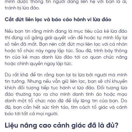
minh được thông tin người đang liên hệ với bạn là ai,
tránh bị lừa đảo.
Cắt đứt liên lạc và báo cáo hành vi lừa đảo
Nếu bạn tin rằng mình đang là mục tiêu của kẻ lừa đảo
thì đừng cố gắng giải quyết vấn đề hoặc tự mình lấy lại
số tiền đã mất. Bạn nên cắt đứt mọi liên lạc với cá nhân
hoặc tổ chức này ngay lập tức. Sau đó, trình bày thông
tin của kẻ mạo danh lừa đảo tới cơ quan chức năng
hoặc chính quyền ngay lập tức.
Dù rất khó để tin rằng bạn lại bị lừa bởi người mà mình
tin tưởng. Nhưng nếu vẫn giữ liên lạc, bạn sẽ chỉ khuyến
khích đối tượng tiếp tục hành vi lừa đảo. Đối tượng lừa
đảo thường tạo ra cho mình danh tính ảo hoặc mạo
danh một tổ chức nào đó để lấy lòng tin của bạn. Do
đó, bạn cần hết sức tỉnh táo, tìm cách tố giác và cảnh
báo tới tất cả mọi người.
Liệu nâng cao cảnh giác đã là đủ?