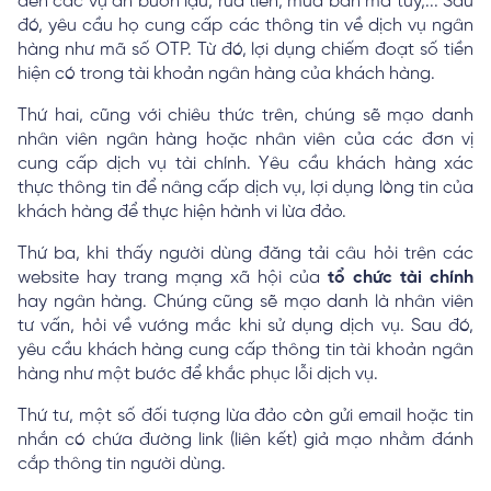
đến các vụ án buôn lậu, rửa tiền, mua bán ma túy,... Sau
đó, yêu cầu họ cung cấp các thông tin về dịch vụ ngân
hàng như mã số OTP. Từ đó, lợi dụng chiếm đoạt số tiền
hiện có trong tài khoản ngân hàng của khách hàng.
Thứ hai, cũng với chiêu thức trên, chúng sẽ mạo danh
nhân viên ngân hàng hoặc nhân viên của các đơn vị
cung cấp dịch vụ tài chính. Yêu cầu khách hàng xác
thực thông tin để nâng cấp dịch vụ, lợi dụng lòng tin của
khách hàng để thực hiện hành vi lừa đảo.
Thứ ba, khi thấy người dùng đăng tải câu hỏi trên các
website hay trang mạng xã hội của
tổ chức tài chính
hay ngân hàng. Chúng cũng sẽ mạo danh là nhân viên
tư vấn, hỏi về vướng mắc khi sử dụng dịch vụ. Sau đó,
yêu cầu khách hàng cung cấp thông tin tài khoản ngân
hàng như một bước để khắc phục lỗi dịch vụ.
Thứ tư, một số đối tượng lừa đảo còn gửi email hoặc tin
nhắn có chứa đường link (liên kết) giả mạo nhằm đánh
cắp thông tin người dùng.