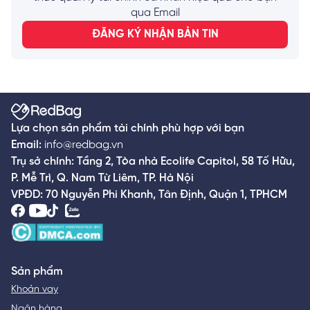
Gen Z. Trong bài viết này, chúng ta
qua Email
sẽ cùng khám phá tính đa nhiệm của
ĐĂNG KÝ NHẬN BẢN TIN
Gen Z trong công việc.
Lựa chọn sản phẩm tài chính phù hợp với bạn
Email:
info@redbag.vn
Trụ sở chính: Tầng 2, Tòa nhà Ecolife Capitol, 58 Tố Hữu,
P. Mễ Trì, Q. Nam Từ Liêm, TP. Hà Nội
VPĐD: 70 Nguyễn Phi Khanh, Tân Định, Quận 1, TPHCM
Sản phẩm
Khoản vay
Ngân hàng