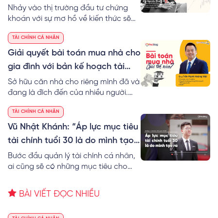
lỗ
Nhảy vào thị trường đầu tư chứng
khoán với sự mơ hồ về kiến thức sẽ
khiến cho người trẻ gặp phải những
TÀI CHÍNH CÁ NHÂN
thất bại không đáng có. Hãy cẩn
thận!
Giải quyết bài toán mua nhà cho
gia đình với bản kế hoạch tài
chính chi tiết
Sở hữu căn nhà cho riêng mình đã và
đang là đích đến của nhiều người.
Tuy nhiên, để hiện thực hóa mục tiêu
TÀI CHÍNH CÁ NHÂN
này vốn không phải là một điều dễ
dàng nếu ngay từ đầu chúng ta
Vũ Nhật Khánh: “Áp lực mục tiêu
không biết cách lập kế hoạch tài
tài chính tuổi 30 là do mình tạo
chính mua nhà.
ra”
Bước đầu quản lý tài chính cá nhân,
ai cũng sẽ có những mục tiêu cho
riêng mình. Song mục tiêu tài chính
tuổi 30 có lẽ sẽ đặc biệt hơn vì đây là
BÀI VIẾT ĐỌC NHIỀU
cột mốc quan trọng trong cuộc đời
mỗi người. Điều này tạo ra không ít