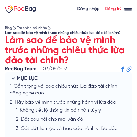
Thẻ tín dụng rút tiền
Tính lãi vay
Đăng nhập
Đăng ký
Về chúng tôi
Tính lãi tiết kiệm
Tỷ giá ngoại tệ
Blog
Tài chính cá nhân
Làm sao để bảo vệ mình trước những chiêu thức lừa đảo tài chính?
Làm sao để bảo vệ mình
trước những chiêu thức lừa
đảo tài chính?
RedBag Team
03/08/2021
MỤC LỤC
1.
Cẩn trọng với các chiêu thức lừa đảo tài chính
công nghệ cao
2.
Hãy bảo vệ mình trước những hành vi lừa đảo
1.
Không tiết lộ thông tin cá nhân tùy ý
2.
Đặt câu hỏi cho mọi vấn đề
3.
Cắt đứt liên lạc và báo cáo hành vi lừa đảo