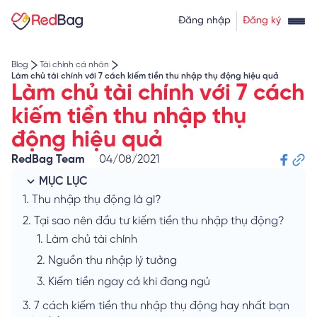
Thẻ tín dụng rút tiền
Tính lãi vay
Đăng nhập
Đăng ký
Về chúng tôi
Tính lãi tiết kiệm
Tỷ giá ngoại tệ
Blog
Tài chính cá nhân
Làm chủ tài chính với 7 cách kiếm tiền thu nhập thụ động hiệu quả
Làm chủ tài chính với 7 cách
kiếm tiền thu nhập thụ
động hiệu quả
RedBag Team
04/08/2021
MỤC LỤC
1.
Thu nhập thụ động là gì?
2.
Tại sao nên đầu tư kiếm tiền thu nhập thụ động?
1.
Làm chủ tài chính
2.
Nguồn thu nhập lý tưởng
3.
Kiếm tiền ngay cả khi đang ngủ
3.
7 cách kiếm tiền thu nhập thụ động hay nhất bạn