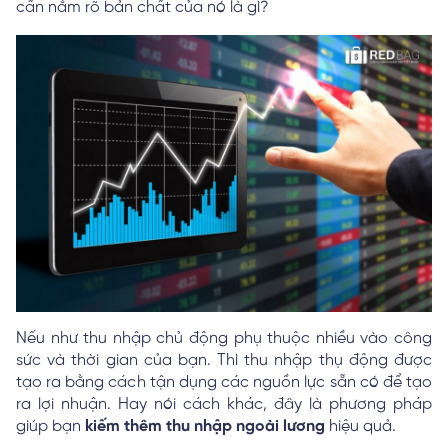
cần nắm rõ bản chất của nó là gì?
Nếu như thu nhập chủ động phụ thuộc nhiều vào công
sức và thời gian của bạn. Thì thu nhập thụ động được
tạo ra bằng cách tận dụng các nguồn lực sẵn có để tạo
ra lợi nhuận. Hay nói cách khác, đây là phương pháp
giúp bạn
kiếm thêm thu nhập ngoài lương
hiệu quả.