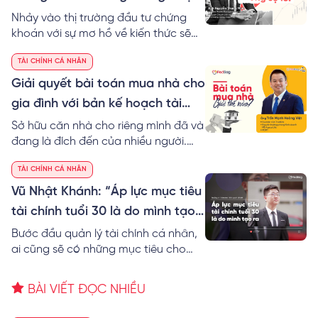
lỗ
Nhảy vào thị trường đầu tư chứng
khoán với sự mơ hồ về kiến thức sẽ
khiến cho người trẻ gặp phải những
TÀI CHÍNH CÁ NHÂN
thất bại không đáng có. Hãy cẩn
thận!
Giải quyết bài toán mua nhà cho
gia đình với bản kế hoạch tài
chính chi tiết
Sở hữu căn nhà cho riêng mình đã và
đang là đích đến của nhiều người.
Tuy nhiên, để hiện thực hóa mục tiêu
TÀI CHÍNH CÁ NHÂN
này vốn không phải là một điều dễ
dàng nếu ngay từ đầu chúng ta
Vũ Nhật Khánh: “Áp lực mục tiêu
không biết cách lập kế hoạch tài
tài chính tuổi 30 là do mình tạo
chính mua nhà.
ra”
Bước đầu quản lý tài chính cá nhân,
ai cũng sẽ có những mục tiêu cho
riêng mình. Song mục tiêu tài chính
tuổi 30 có lẽ sẽ đặc biệt hơn vì đây là
BÀI VIẾT ĐỌC NHIỀU
cột mốc quan trọng trong cuộc đời
mỗi người. Điều này tạo ra không ít