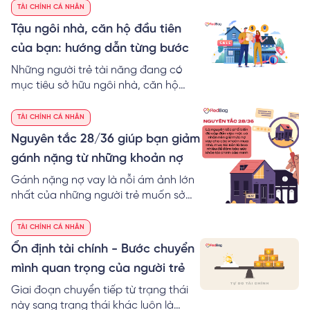
áp lực dành cho những người trẻ.
TÀI CHÍNH CÁ NHÂN
Tậu ngôi nhà, căn hộ đầu tiên
của bạn: hướng dẫn từng bước
Những người trẻ tài năng đang có
mục tiêu sở hữu ngôi nhà, căn hộ
cho riêng mình trước tuổi 30, thường
sẽ đối mặt với những băn khoăn,
TÀI CHÍNH CÁ NHÂN
như: cần bao nhiêu tiền thì có thể tậu
Nguyên tắc 28/36 giúp bạn giảm
được ngôi nhà, căn hộ đầu tiên;
gánh nặng từ những khoản nợ
quản trị tài chính cá nhân với khoản
nợ, khoản trả góp mua nhà; các
Gánh nặng nợ vay là nỗi ám ảnh lớn
bước chi tiết để mua nhà. Tất cả
nhất của những người trẻ muốn sở
những thắc mắc này sẽ được giải
hữu ngôi nhà của riêng mình từ sớm.
đáp trong bài viết của RedBag.
Vay mua nhà và ngay sau khi tận
TÀI CHÍNH CÁ NHÂN
hưởng được niềm vui của việc có nhà
Ổn định tài chính - Bước chuyển
mới, người trẻ ngay lập tức phải
mình quan trọng của người trẻ
gánh chịu những áp lực từ lãi vay và
gánh nặng phải chi trả các khoản
Giai đoạn chuyển tiếp từ trạng thái
vay nợ mua nhà, mua đồ nội thất.
này sang trạng thái khác luôn là