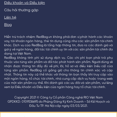
Điều khoản và Điều kiện
Câu hỏi thường gặp
Liên hệ
Blog
Miễn trừ trách nhiệm: RedBag.vn không phải đơn vị phát hành các khoản
vay, tài khoản ngân hàng, thẻ tín dụng cũng như các sản phẩm tài chính
khác. Dịch vụ của RedBag là tổng hợp thông tin, đưa ra các đánh giá và
gợi ý về ngân hàng, đối tác tài chính uy tín với các sản phẩm tài chính đa
dạng tại Việt Nam.
RedBag không tính phí sử dụng dịch vụ. Các chi phí bạn phải trả phụ
thuộc vào từng sản phẩm và đối tác phát hành sản phẩm. Người dùng sẽ
nhận được thông tin đầy đủ về phí, lãi, hồ sơ và điều kiện (nếu có) của
từng sản phẩm. RedBag cố gắng giữ cho thông tin chính xác và cập
nhật. Thông tin này có thể khác với thông tin bạn thấy khi truy cập vào
một ngân hàng, tổ chức tài chính, nhà cung cấp dịch vụ hoặc trang web
của một sản phẩm cụ thể. Khi đánh giá các ưu đãi và sản phẩm, vui lòng
xem lại Điều khoản và Điều kiện của ngân hàng hay tổ chức tài chính.
Copyright 2021 © Công ty Cổ phần Công nghệ RIO Việt Nam
GPDKKD: 0109536695 do Phòng Đăng Ký Kinh Doanh - Sở Kế Hoạch và
Đầu Tư TP. Hà Nội cấp ngày 03/03/2021.