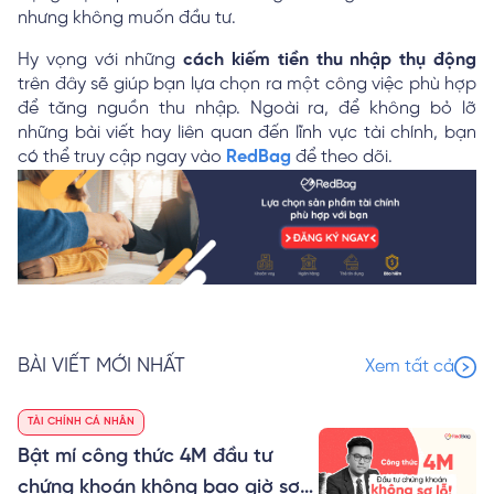
nhưng không muốn đầu tư.
Hy vọng với những
cách kiếm tiền thu nhập thụ động
trên đây sẽ giúp bạn lựa chọn ra một công việc phù hợp
để tăng nguồn thu nhập. Ngoài ra, để không bỏ lỡ
những bài viết hay liên quan đến lĩnh vực tài chính, bạn
có thể truy cập ngay vào
RedBag
để theo dõi.
BÀI VIẾT MỚI NHẤT
Xem tất cả
TÀI CHÍNH CÁ NHÂN
Bật mí công thức 4M đầu tư
chứng khoán không bao giờ sợ