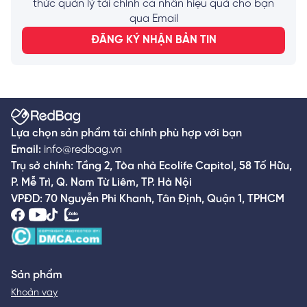
một bộ những tính từ gắn liền với
thức quản lý tài chính cá nhân hiệu quả cho bạn
Gen Z. Trong bài viết này, chúng ta
qua Email
sẽ cùng khám phá tính đa nhiệm của
ĐĂNG KÝ NHẬN BẢN TIN
Gen Z trong công việc.
Lựa chọn sản phẩm tài chính phù hợp với bạn
Email:
info@redbag.vn
Trụ sở chính: Tầng 2, Tòa nhà Ecolife Capitol, 58 Tố Hữu,
P. Mễ Trì, Q. Nam Từ Liêm, TP. Hà Nội
VPĐD: 70 Nguyễn Phi Khanh, Tân Định, Quận 1, TPHCM
Sản phẩm
Khoản vay