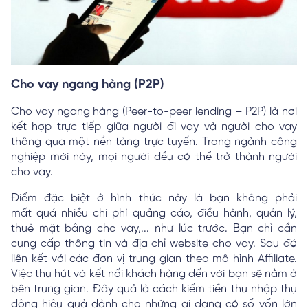
Cho vay ngang hàng (P2P)
Cho vay ngang hàng (Peer-to-peer lending – P2P) là nơi
kết hợp trực tiếp giữa người đi vay và người cho vay
thông qua một nền tảng trực tuyến. Trong ngành công
nghiệp mới này, mọi người đều có thể trở thành người
cho vay.
Điểm đặc biệt ở hình thức này là bạn không phải
mất quá nhiều chi phí quảng cáo, điều hành, quản lý,
thuê mặt bằng cho vay,... như lúc trước. Bạn chỉ cần
cung cấp thông tin và địa chỉ website cho vay. Sau đó
liên kết với các đơn vị trung gian theo mô hình Affiliate.
Việc thu hút và kết nối khách hàng đến với bạn sẽ nằm ở
bên trung gian. Đây quả là cách kiếm tiền thu nhập thụ
động hiệu quả dành cho những ai đang có số vốn lớn