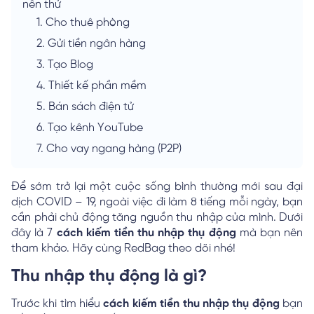
nên thử
1.
Cho thuê phòng
2.
Gửi tiền ngân hàng
3.
Tạo Blog
4.
Thiết kế phần mềm
5.
Bán sách điện tử
6.
Tạo kênh YouTube
7.
Cho vay ngang hàng (P2P)
Để sớm trở lại một cuộc sống bình thường mới sau đại
dịch COVID – 19, ngoài việc đi làm 8 tiếng mỗi ngày, bạn
cần phải chủ động tăng nguồn thu nhập của mình. Dưới
đây là 7
cách kiếm tiền thu nhập thụ động
mà bạn nên
tham khảo. Hãy cùng RedBag theo dõi nhé!
Thu nhập thụ động là gì?
Trước khi tìm hiểu
cách kiếm tiền thu nhập thụ động
bạn