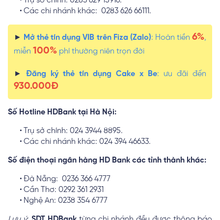
Trụ sở chính: 0283 629 15916.
Các chi nhánh khác: 0283 626 66111.
6%
►
Mở thẻ tín dụng VIB trên Fiza (Zalo)
: Hoàn tiền
,
100%
miễn
phí thường niên trọn đời
►
Đăng ký thẻ tín dụng Cake x Be
: ưu đãi đến
930.000Đ
Số Hotline HDBank tại Hà Nội:
Trụ sở chính: 024 3944 8895.
Các chi nhánh khác: 024 394 46633.
Số điện thoại ngân hàng HD Bank các tỉnh thành khác:
Đà Nẵng: 0236 366 4777
Cần Thơ: 0292 361 2931
Nghệ An: 0238 354 6777
Lưu ý
:
SDT HDBank
từng chi nhánh đều được thông báo