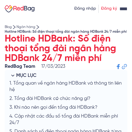
Thẻ tín dụng rút tiền
Tính lãi vay
Đăng nhập
Đăng ký
Về chúng tôi
Tính lãi tiết kiệm
Tỷ giá ngoại tệ
Blog
Ngân hàng
Hotline HDBank: Số điện thoại tổng đài ngân hàng HDBank 24/7 miễn phí
Hotline HDBank: Số điện
thoại tổng đài ngân hàng
HDBank 24/7 miễn phí
RedBag Team
17/03/2023
MỤC LỤC
1.
Tổng quan về ngân hàng HDBank và thông tin liên
hệ
2.
Tổng đài HDBank có chức năng gì?
3.
Khi nào nên gọi đến tổng đài HDBank?
4.
Cập nhật các đầu số tổng đài HDBank miễn phí
24/7
5.
Danh sách số điện thoại ngân hàng HDBank từng