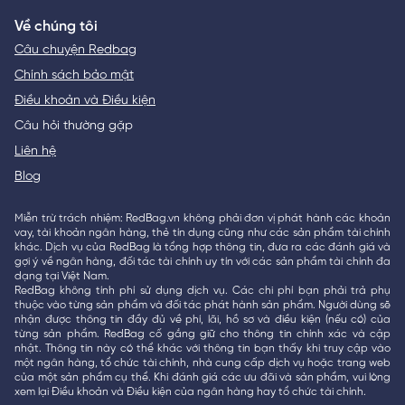
Về chúng tôi
Câu chuyện Redbag
Chính sách bảo mật
Điều khoản và Điều kiện
Câu hỏi thường gặp
Liên hệ
Blog
Miễn trừ trách nhiệm: RedBag.vn không phải đơn vị phát hành các khoản
vay, tài khoản ngân hàng, thẻ tín dụng cũng như các sản phẩm tài chính
khác. Dịch vụ của RedBag là tổng hợp thông tin, đưa ra các đánh giá và
gợi ý về ngân hàng, đối tác tài chính uy tín với các sản phẩm tài chính đa
dạng tại Việt Nam.
RedBag không tính phí sử dụng dịch vụ. Các chi phí bạn phải trả phụ
thuộc vào từng sản phẩm và đối tác phát hành sản phẩm. Người dùng sẽ
nhận được thông tin đầy đủ về phí, lãi, hồ sơ và điều kiện (nếu có) của
từng sản phẩm. RedBag cố gắng giữ cho thông tin chính xác và cập
nhật. Thông tin này có thể khác với thông tin bạn thấy khi truy cập vào
một ngân hàng, tổ chức tài chính, nhà cung cấp dịch vụ hoặc trang web
của một sản phẩm cụ thể. Khi đánh giá các ưu đãi và sản phẩm, vui lòng
xem lại Điều khoản và Điều kiện của ngân hàng hay tổ chức tài chính.