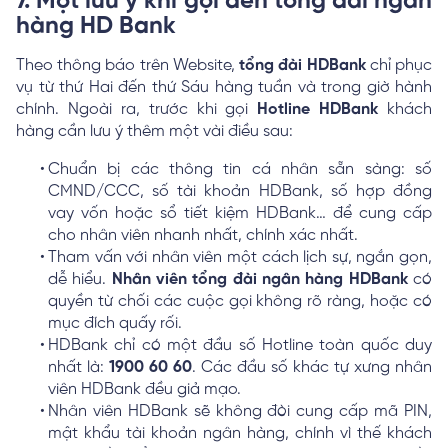
7. Một lưu ý khi gọi đến tổng đài ngân
hàng HD Bank
Theo thông báo trên Website,
tổng đài HDBank
chỉ phục
vụ từ thứ Hai đến thứ Sáu hàng tuần và trong giờ hành
chính. Ngoài ra, trước khi gọi
Hotline HDBank
khách
hàng cần lưu ý thêm một vài điều sau:
Chuẩn bị các thông tin cá nhân sẵn sàng: số
CMND/CCC, số tài khoản HDBank, số hợp đồng
vay vốn hoặc sổ tiết kiệm HDBank… để cung cấp
cho nhân viên nhanh nhất, chính xác nhất.
Tham vấn với nhân viên một cách lịch sự, ngắn gọn,
dễ hiểu.
Nhân viên tổng đài ngân hàng HDBank
có
quyền từ chối các cuộc gọi không rõ ràng, hoặc có
mục đích quấy rối.
HDBank chỉ có một đầu số Hotline toàn quốc duy
nhất là:
1900 60 60
. Các đầu số khác tự xưng nhân
viên HDBank đều giả mạo.
Nhân viên HDBank sẽ không đòi cung cấp mã PIN,
mật khẩu tài khoản ngân hàng, chính vì thế khách