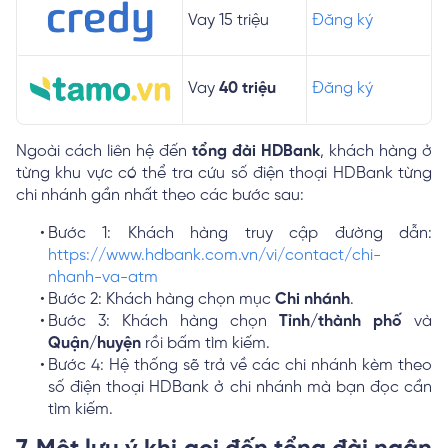
Vay 15 triệu
Đăng ký
Vay
40 triệu
Đăng ký
Ngoài cách liên hệ đến
tổng đài HDBank
, khách hàng ở
từng khu vực có thể tra cứu số điện thoại HDBank từng
chi nhánh gần nhất theo các bước sau:
Bước 1: Khách hàng truy cập đường dẫn:
https://www.hdbank.com.vn/vi/contact/chi-
nhanh-va-atm
Bước 2: Khách hàng chọn mục
Chi nhánh
.
Bước 3: Khách hàng chọn
Tỉnh/thành phố
và
Quận/huyện
rồi bấm tìm kiếm.
Bước 4: Hệ thống sẽ trả về các chi nhánh kèm theo
số điện thoại HDBank ở chi nhánh mà bạn đọc cần
tìm kiếm.