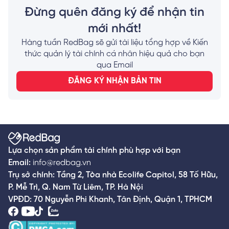
đen của VPBank nhanh nhất!
Đừng quên đăng ký để nhận tin
mới nhất!
Hàng tuần RedBag sẽ gửi tài liệu tổng hợp về Kiến
thức quản lý tài chính cá nhân hiệu quả cho bạn
qua Email
ĐĂNG KÝ NHẬN BẢN TIN
Lựa chọn sản phẩm tài chính phù hợp với bạn
Email:
info@redbag.vn
Trụ sở chính: Tầng 2, Tòa nhà Ecolife Capitol, 58 Tố Hữu,
P. Mễ Trì, Q. Nam Từ Liêm, TP. Hà Nội
VPĐD: 70 Nguyễn Phi Khanh, Tân Định, Quận 1, TPHCM