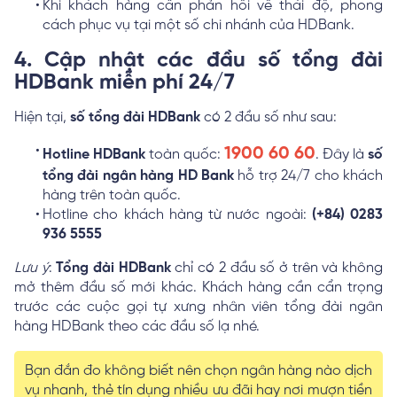
Khi khách hàng cần phản hồi về thái độ, phong
cách phục vụ tại một số chi nhánh của HDBank.
4. Cập nhật các đầu số tổng đài
HDBank miễn phí 24/7
Hiện tại,
số tổng đài HDBank
có 2 đầu số như sau:
1900 60 60
Hotline HDBank
toàn quốc:
. Đây là
số
tổng đài ngân hàng HD Bank
hỗ trợ 24/7 cho khách
hàng trên toàn quốc.
Hotline cho khách hàng từ nước ngoài:
(+84) 0283
936 5555
Lưu ý
:
Tổng đài HDBank
chỉ có 2 đầu số ở trên và không
mở thêm đầu số mới khác. Khách hàng cần cẩn trọng
trước các cuộc gọi tự xưng nhân viên tổng đài ngân
hàng HDBank theo các đầu số lạ nhé.
Bạn đắn đo không biết nên chọn ngân hàng nào dịch
vụ nhanh, thẻ tín dụng nhiều ưu đãi hay nơi mượn tiền