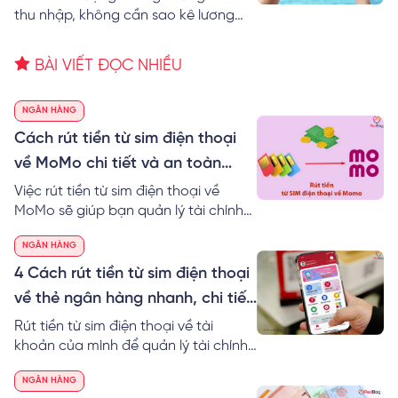
thu nhập, không cần sao kê lương
được không? RedBag bật mí 6+ cách
mở thẻ tín dụng không cần chứng
BÀI VIẾT ĐỌC NHIỀU
minh thu nhập cực dễ.
NGÂN HÀNG
Cách rút tiền từ sim điện thoại
về MoMo chi tiết và an toàn
nhất
Việc rút tiền từ sim điện thoại về
MoMo sẽ giúp bạn quản lý tài chính
hiệu quả. Đặc biệt, bạn có thể sử
NGÂN HÀNG
dụng tiền linh hoạt vào nhiều công
việc khác nhau nhanh chóng hơn.
4 Cách rút tiền từ sim điện thoại
Tìm hiểu ngay cách rút tiền từ sim
về thẻ ngân hàng nhanh, chi tiết
điện thoại về MoMo an toàn nhé!
nhất
Rút tiền từ sim điện thoại về tài
khoản của mình để quản lý tài chính
dễ dàng hơn trong cuộc sống. Cùng
NGÂN HÀNG
RedBag khám phá ngay cách rút