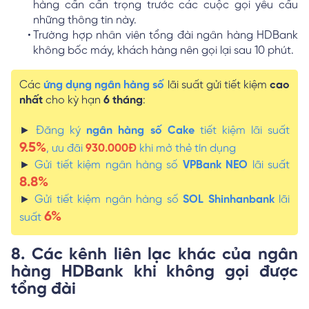
hàng cần cẩn trọng trước các cuộc gọi yêu cầu
những thông tin này.
Trường hợp nhân viên tổng đài ngân hàng HDBank
không bốc máy, khách hàng nên gọi lại sau 10 phút.
Các
ứng dụng ngân hàng số
lãi suất gửi tiết kiệm
cao
nhất
cho kỳ hạn
6 tháng
:
►
Đăng ký
ngân hàng số Cake
tiết kiệm lãi suất
9.5%
, ưu đãi
930.000Đ
khi mở thẻ tín dụng
►
Gửi tiết kiệm ngân hàng số
VPBank NEO
lãi suất
8.8%
►
Gửi tiết kiệm ngân hàng số
SOL Shinhanbank
lãi
6%
suất
8. Các kênh liên lạc khác của ngân
hàng HDBank khi không gọi được
tổng đài