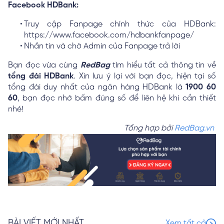
Facebook HDBank:
Truy cập Fanpage chính thức của HDBank:
https://www.facebook.com/hdbankfanpage/
Nhắn tin và chờ Admin của Fanpage trả lời
Bạn đọc vừa cùng
RedBag
tìm hiểu tất cả thông tin về
tổng đài HDBank
. Xin lưu ý lại với bạn đọc, hiện tại số
tổng đài duy nhất của ngân hàng HDBank là
1900 60
60
, bạn đọc nhớ bấm đúng số để liên hệ khi cần thiết
nhé!
Tổng hợp bởi
RedBag.vn
BÀI VIẾT MỚI NHẤT
Xem tất cả