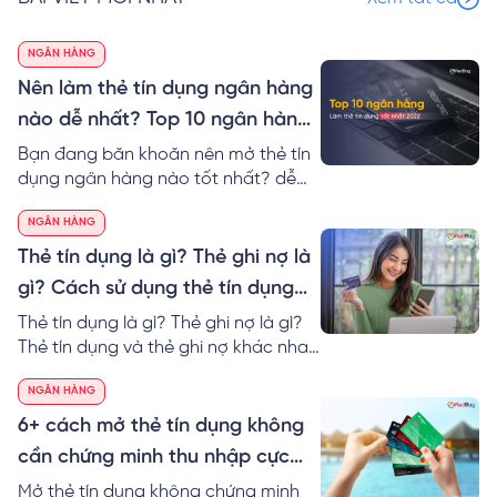
NGÂN HÀNG
Nên làm thẻ tín dụng ngân hàng
nào dễ nhất? Top 10 ngân hàng
làm thẻ tín dụng tốt nhất 2024
Bạn đang băn khoăn nên mở thẻ tín
dụng ngân hàng nào tốt nhất? dễ
nhất? RedBag sẽ giúp bạn so sánh
NGÂN HÀNG
thẻ tín dụng các ngân hàng cũng
như gợi ý Top 10 ngân hàng làm thẻ
Thẻ tín dụng là gì? Thẻ ghi nợ là
tín dụng tốt nhất hiện nay.
gì? Cách sử dụng thẻ tín dụng
dễ nhất
Thẻ tín dụng là gì? Thẻ ghi nợ là gì?
Thẻ tín dụng và thẻ ghi nợ khác nhau
không? Thông tin các loại thẻ tín
NGÂN HÀNG
dụng và cách sử dụng thẻ tín dụng
không mất lãi!
6+ cách mở thẻ tín dụng không
cần chứng minh thu nhập cực
đơn giản
Mở thẻ tín dụng không chứng minh