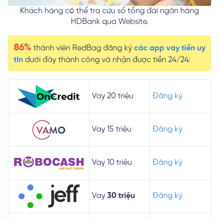
Khách hàng có thể tra cứu số tổng đài ngân hàng
HDBank qua Website.
86%
thành viên RedBag đăng ký
các app vay tiền uy
tín
dưới đây thành công và nhận được tiền 24/24:
Vay 20 triệu
Đăng ký
Vay 15 triệu
Đăng ký
Vay 10 triệu
Đăng ký
Vay
30 triệu
Đăng ký