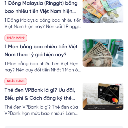
tiền từ tài khoản thoại về thẻ ngân
1 Đồng Malaysia (Ringgit) bằng
hàng chi tiết.
bao nhiêu tiền Việt Nam hiện
nay?
1 Đồng Malaysia bằng bao nhiêu tiền
Việt Nam hiện nay? Nên đổi 1 Ringgit
to VND ở đâu? Cách tính 1 đô
NGÂN HÀNG
Malaysia bằng bao nhiêu tiền Việt tại
40 ngân hàng.
1 Man bằng bao nhiêu tiền Việt
Nam theo tỷ giá hiện nay?
1 Man bằng bao nhiêu tiền Việt hiện
nay? Nên quy đổi tiền Nhật 1 Man ở
đâu? RedBag mách bạn cách tính &
NGÂN HÀNG
nơi đổi 1 Man VND hôm nay giá tốt
nhất!
Thẻ đen VPBank là gì? Ưu đãi,
Biểu phí & Cách đăng ký thẻ
Online
Thẻ đen VPBank là gì? Thẻ đen của
VPBank hạn mức bao nhiêu? Làm
thẻ VPBank Diamond cần bao nhiêu
tiền? Mách bạn cách đăng ký thẻ