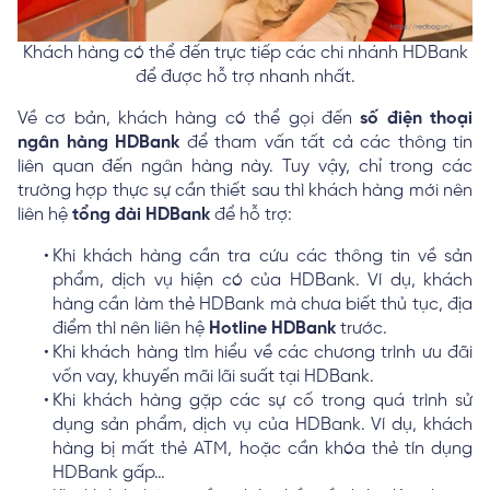
Khách hàng có thể đến trực tiếp các chi nhánh HDBank
để được hỗ trợ nhanh nhất.
Về cơ bản, khách hàng có thể gọi đến
số điện thoại
ngân hàng HDBank
để tham vấn tất cả các thông tin
liên quan đến ngân hàng này. Tuy vậy, chỉ trong các
trường hợp thực sự cần thiết sau thì khách hàng mới nên
liên hệ
tổng đài HDBank
để hỗ trợ:
Khi khách hàng cần tra cứu các thông tin về sản
phẩm, dịch vụ hiện có của HDBank. Ví dụ, khách
hàng cần làm thẻ HDBank mà chưa biết thủ tục, địa
điểm thì nên liên hệ
Hotline HDBank
trước.
Khi khách hàng tìm hiểu về các chương trình ưu đãi
vốn vay, khuyến mãi lãi suất tại HDBank.
Khi khách hàng gặp các sự cố trong quá trình sử
dụng sản phẩm, dịch vụ của HDBank. Ví dụ, khách
hàng bị mất thẻ ATM, hoặc cần khóa thẻ tín dụng
HDBank gấp…