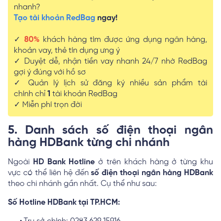
nhanh?
Tạo tài khoản RedBag
ngay!
✓
80%
khách hàng tìm được ứng dụng ngân hàng,
khoản vay, thẻ tín dụng ưng ý
✓ Duyệt dễ, nhận tiền vay nhanh 24/7 nhờ RedBag
gợi ý đúng với hồ sơ
✓ Quản lý lịch sử đăng ký nhiều sản phẩm tài
chính chỉ
1
tài khoản RedBag
✓ Miễn phí trọn đời
5. Danh sách số điện thoại ngân
hàng HDBank từng chi nhánh
Ngoài
HD Bank Hotline
ở trên khách hàng ở từng khu
vực có thể liên hệ đến
số điện thoại ngân hàng HDBank
theo chi nhánh gần nhất. Cụ thể như sau:
Số Hotline HDBank tại TP.HCM: