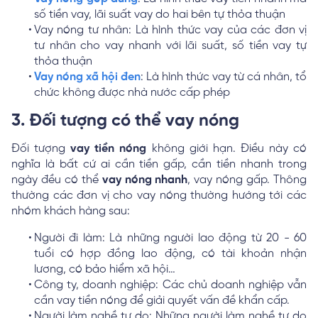
số tiền vay, lãi suất vay do hai bên tự thỏa thuận
Vay nóng tư nhân: Là hình thức vay của các đơn vị
tư nhân cho vay nhanh với lãi suất, số tiền vay tự
thỏa thuận
Vay nóng xã hội đen
: Là hình thức vay từ cá nhân, tổ
chức không được nhà nước cấp phép
3. Đối tượng có thể vay nóng
Đối tượng
vay tiền nóng
không giới hạn. Điều này có
nghĩa là bất cứ ai cần tiền gấp, cần tiền nhanh trong
ngày đều có thể
vay nóng nhanh
, vay nóng gấp. Thông
thường các đơn vị cho vay nóng thường hướng tới các
nhóm khách hàng sau:
Người đi làm: Là những người lao động từ 20 - 60
tuổi có hợp đồng lao động, có tài khoản nhận
lương, có bảo hiểm xã hội…
Công ty, doanh nghiệp: Các chủ doanh nghiệp vẫn
cần vay tiền nóng để giải quyết vấn đề khẩn cấp.
Người làm nghề tự do: Những người làm nghề tự do