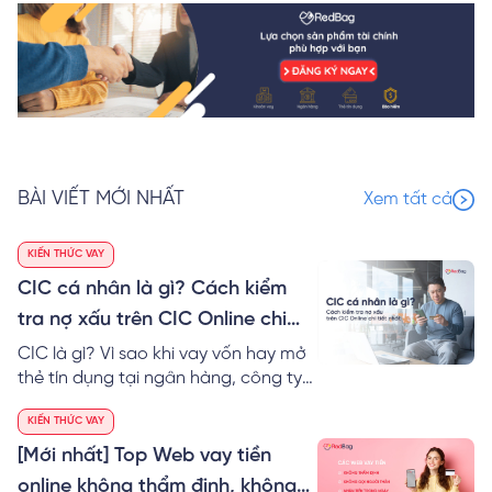
BÀI VIẾT MỚI NHẤT
Xem tất cả
KIẾN THỨC VAY
CIC cá nhân là gì? Cách kiểm
tra nợ xấu trên CIC Online chi
tiết
CIC là gì? Vì sao khi vay vốn hay mở
thẻ tín dụng tại ngân hàng, công ty
tài chính thì cần lịch sử tín dụng CIC
KIẾN THỨC VAY
tốt? Xem ngay cách tự kiểm tra nợ
xấu cá nhân trên CIC Online miễn phí
[Mới nhất] Top Web vay tiền
online không thẩm định, không