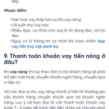
tiếp
Nhược điểm:
Hạn mức vay thấp hơn so khi vay nóng
Lãi suất cho vay cao
Nhiều App, cá nhân cho vay là tín dụng đen, xã hội
đen
Nguy cơ lộ thông tin cá nhân khi chọn nhầm
App
vay tiền truy cập danh bạ
9. Thanh toán khoản vay tiền nóng ở
đâu?
Khi
vay nóng
thì tùy theo đơn vị mà khách hàng sẽ phải
trả tiền mặt hoặc chuyển khoản ngân hàng, chuyển qua
ví điện tử.
Với các đơn vị cho vay nóng nhanh ở trên thì thường yêu
cầu khách hàng chuyển khoản qua tài khoản ngân
hàng. Lưu ý với bạn đọc là cần thanh toán khoản vay
trước 1 - 2 ngày để tránh tiền đến chậm và chịu phí phạt