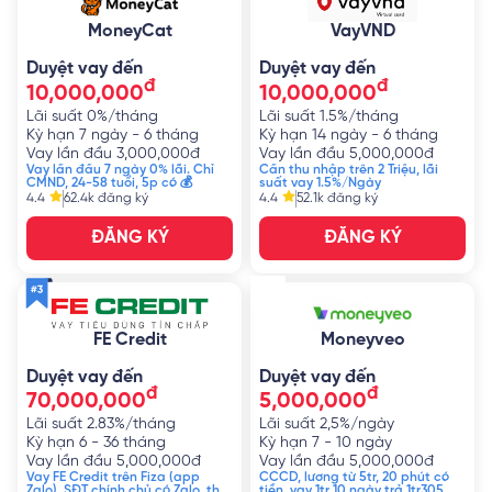
MoneyCat
VayVND
Duyệt vay đến
Duyệt vay đến
đ
đ
10,000,000
10,000,000
Lãi suất
0%/tháng
Lãi suất
1.5%/tháng
Kỳ hạn
7 ngày - 6 tháng
Kỳ hạn
14 ngày - 6 tháng
Vay lần đầu
3,000,000
đ
Vay lần đầu
5,000,000
đ
Vay lần đầu 7 ngày 0% lãi. Chỉ
Cần thu nhập trên 2 Triệu, lãi
CMND, 24-58 tuổi, 5p có 💰
suất vay 1.5%/Ngày
4.4
62.4k
đăng ký
4.4
52.1k
đăng ký
ĐĂNG KÝ
ĐĂNG KÝ
FE Credit
Moneyveo
Duyệt vay đến
Duyệt vay đến
đ
đ
70,000,000
5,000,000
Lãi suất
2.83%/tháng
Lãi suất
2,5%/ngày
Kỳ hạn
6 - 36 tháng
Kỳ hạn
7 - 10 ngày
Vay lần đầu
5,000,000
đ
Vay lần đầu
5,000,000
đ
Vay FE Credit trên Fiza (app
CCCD, lương từ 5tr, 20 phút có
Zalo), SĐT chính chủ có Zalo, thu
tiền, vay 1tr 10 ngày trả 1tr305