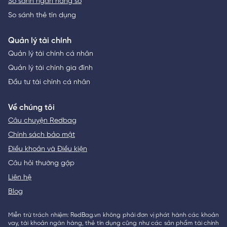
So sánh ngân hàng số
So sánh thẻ tín dụng
Quản lý tài chính
Quản lý tài chính cá nhân
Quản lý tài chính gia đình
Đầu tư tài chính cá nhân
Về chúng tôi
Câu chuyện Redbag
Chính sách bảo mật
Điều khoản và Điều kiện
Câu hỏi thường gặp
Liên hệ
Blog
Miễn trừ trách nhiệm: RedBag.vn không phải đơn vị phát hành các khoản
vay, tài khoản ngân hàng, thẻ tín dụng cũng như các sản phẩm tài chính