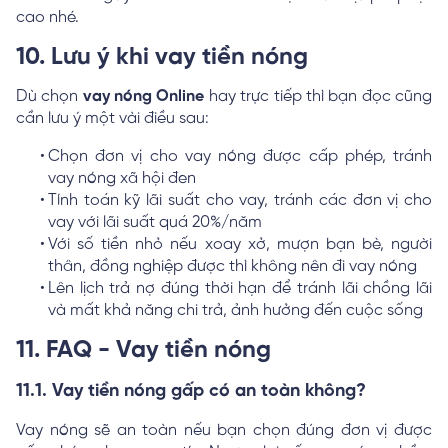
cao nhé.
10. Lưu ý khi vay tiền nóng
Dù chọn
vay nóng Online
hay trực tiếp thì bạn đọc cũng
cần lưu ý một vài điều sau:
Chọn đơn vị cho vay nóng được cấp phép, tránh
vay nóng xã hội đen
Tính toán kỹ lãi suất cho vay, tránh các đơn vị cho
vay với lãi suất quá 20%/năm
Với số tiền nhỏ nếu xoay xở, mượn bạn bè, người
thân, đồng nghiệp được thì không nên đi vay nóng
Lên lịch trả nợ đúng thời hạn để tránh lãi chồng lãi
và mất khả năng chi trả, ảnh hưởng đến cuộc sống
11. FAQ - Vay tiền nóng
11.1. Vay tiền nóng gấp có an toàn không?
Vay nóng sẽ an toàn nếu bạn chọn đúng đơn vị được