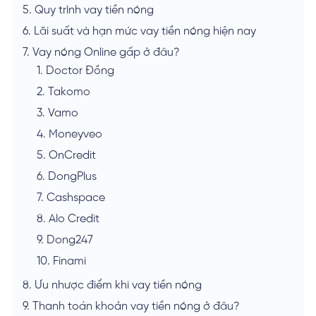
5.
Quy trình vay tiền nóng
6.
Lãi suất và hạn mức vay tiền nóng hiện nay
7.
Vay nóng Online gấp ở đâu?
1.
Doctor Đồng
2.
Takomo
3.
Vamo
4.
Moneyveo
5.
OnCredit
6.
DongPlus
7.
Cashspace
8.
Alo Credit
9.
Dong247
10.
Finami
8.
Ưu nhược điểm khi vay tiền nóng
9.
Thanh toán khoản vay tiền nóng ở đâu?