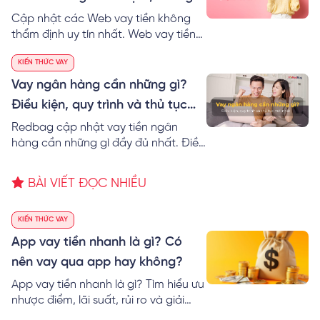
gọi điện xác nhận người thân
Cập nhật các Web vay tiền không
thẩm định uy tín nhất. Web vay tiền
nhanh online không cần gọi điện xác
KIẾN THỨC VAY
nhận người thân, chỉ CMND nhận tiền
trong ngày tới 15 triệu.
Vay ngân hàng cần những gì?
Điều kiện, quy trình và thủ tục
mới nhất
Redbag cập nhật vay tiền ngân
hàng cần những gì đầy đủ nhất. Điều
kiện, quy trình và thủ tục vay vốn
ngân hàng gồm những gì và cách
BÀI VIẾT ĐỌC NHIỀU
vay tiền ngân hàng nhanh nhất.
KIẾN THỨC VAY
App vay tiền nhanh là gì? Có
nên vay qua app hay không?
App vay tiền nhanh là gì? Tìm hiểu ưu
nhược điểm, lãi suất, rủi ro và giải
pháp đăng ký khoản vay an toàn