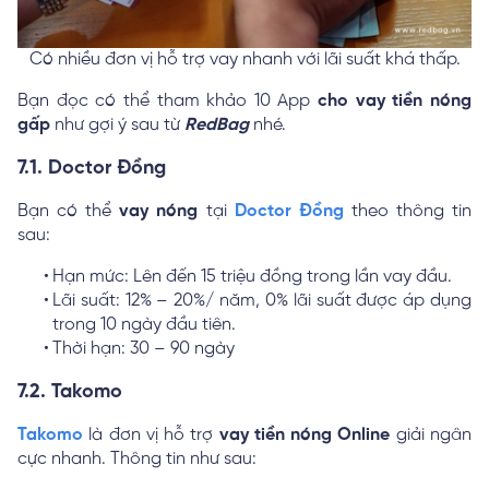
Có nhiều đơn vị hỗ trợ vay nhanh với lãi suất khá thấp.
Bạn đọc có thể tham khảo 10 App
cho vay tiền nóng
gấp
như gợi ý sau từ
RedBag
nhé.
7.1. Doctor Đồng
Bạn có thể
vay nóng
tại
Doctor Đồng
theo thông tin
sau:
Hạn mức: Lên đến 15 triệu đồng trong lần vay đầu.
Lãi suất: 12% – 20%/ năm, 0% lãi suất được áp dụng
trong 10 ngày đầu tiên.
Thời hạn: 30 – 90 ngày
7.2. Takomo
Takomo
là đơn vị hỗ trợ
vay tiền nóng Online
giải ngân
cực nhanh. Thông tin như sau: