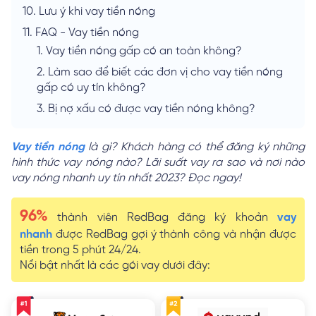
10.
Lưu ý khi vay tiền nóng
11.
FAQ - Vay tiền nóng
1.
Vay tiền nóng gấp có an toàn không?
2.
Làm sao để biết các đơn vị cho vay tiền nóng
gấp có uy tín không?
3.
Bị nợ xấu có được vay tiền nóng không?
Vay tiền nóng
là gì? Khách hàng có thể đăng ký những
hình thức vay nóng nào? Lãi suất vay ra sao và nơi nào
vay nóng nhanh uy tín nhất 2023? Đọc ngay!
96%
thành viên RedBag đăng ký khoản
vay
nhanh
được RedBag gợi ý thành công và nhận được
tiền trong 5 phút 24/24.
Nổi bật nhất là các gói vay dưới đây: