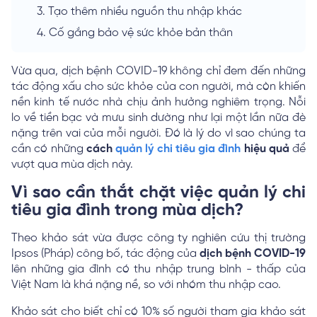
3.
Tạo thêm nhiều nguồn thu nhập khác
4.
Cố gắng bảo vệ sức khỏe bản thân
Vừa qua, dịch bệnh COVID-19 không chỉ đem đến những
tác động xấu cho sức khỏe của con người, mà còn khiến
nền kinh tế nước nhà chịu ảnh hưởng nghiêm trọng. Nỗi
lo về tiền bạc và mưu sinh dường như lại một lần nữa đè
nặng trên vai của mỗi người. Đó là lý do vì sao chúng ta
cần có những
cách
quản lý chi tiêu gia đình
hiệu quả
để
vượt qua mùa dịch này.
Vì sao cần thắt chặt việc quản lý chi
tiêu gia đình trong mùa dịch?
Theo khảo sát vừa được công ty nghiên cứu thị trường
Ipsos (Pháp) công bố, tác động của
dịch bệnh COVID-19
lên những gia đình có thu nhập trung bình - thấp của
Việt Nam là khá nặng nề, so với nhóm thu nhập cao.
Khảo sát cho biết chỉ có 10% số người tham gia khảo sát