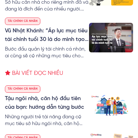
chính chi tiết
Sở hữu căn nhà cho riêng mình đã và
đang là đích đến của nhiều người.
Tuy nhiên, để hiện thực hóa mục tiêu
TÀI CHÍNH CÁ NHÂN
này vốn không phải là một điều dễ
dàng nếu ngay từ đầu chúng ta
Vũ Nhật Khánh: “Áp lực mục tiêu
không biết cách lập kế hoạch tài
tài chính tuổi 30 là do mình tạo
chính mua nhà.
ra”
Bước đầu quản lý tài chính cá nhân,
ai cũng sẽ có những mục tiêu cho
riêng mình. Song mục tiêu tài chính
tuổi 30 có lẽ sẽ đặc biệt hơn vì đây là
BÀI VIẾT ĐỌC NHIỀU
cột mốc quan trọng trong cuộc đời
mỗi người. Điều này tạo ra không ít
áp lực dành cho những người trẻ.
TÀI CHÍNH CÁ NHÂN
Tậu ngôi nhà, căn hộ đầu tiên
của bạn: hướng dẫn từng bước
Những người trẻ tài năng đang có
mục tiêu sở hữu ngôi nhà, căn hộ
cho riêng mình trước tuổi 30, thường
sẽ đối mặt với những băn khoăn,
TÀI CHÍNH CÁ NHÂN