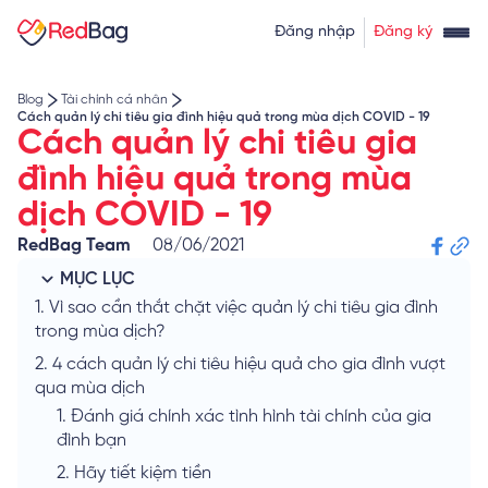
Thẻ tín dụng rút tiền
Tính lãi vay
Đăng nhập
Đăng ký
Về chúng tôi
Tính lãi tiết kiệm
Tỷ giá ngoại tệ
Blog
Tài chính cá nhân
Cách quản lý chi tiêu gia đình hiệu quả trong mùa dịch COVID - 19
Cách quản lý chi tiêu gia
đình hiệu quả trong mùa
dịch COVID - 19
RedBag Team
08/06/2021
MỤC LỤC
1.
Vì sao cần thắt chặt việc quản lý chi tiêu gia đình
trong mùa dịch?
2.
4 cách quản lý chi tiêu hiệu quả cho gia đình vượt
qua mùa dịch
1.
Đánh giá chính xác tình hình tài chính của gia
đình bạn
2.
Hãy tiết kiệm tiền