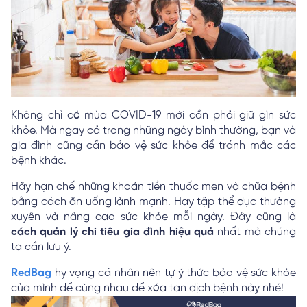
Không chỉ có mùa COVID-19 mới cần phải giữ gìn sức
khỏe. Mà ngay cả trong những ngày bình thường, bạn và
gia đình cũng cần bảo vệ sức khỏe để tránh mắc các
bệnh khác.
Hãy hạn chế những khoản tiền thuốc men và chữa bệnh
bằng cách ăn uống lành mạnh. Hay tập thể dục thường
xuyên và nâng cao sức khỏe mỗi ngày. Đây cũng là
cách quản lý chi tiêu gia đình hiệu quả
nhất mà chúng
ta cần lưu ý.
RedBag
hy vọng cá nhân nên tự ý thức bảo vệ sức khỏe
của mình để cùng nhau để xóa tan dịch bệnh này nhé!