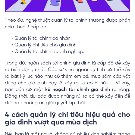
Theo đó, nghệ thuật quản lý tài chính thường được phân
chia theo 3 cấp độ:
Quản lý tài chính cá nhân.
Quản lý chi tiêu cho gia đình.
Quản lý tài chính doanh nghiệp.
Trong đó, ngân sách tài chính gia đình là cấp độ dễ xảy
ra biến động nhất. Các sự việc ngoài dự tính có thể xảy
ra bất kỳ lúc nào như có thêm em bé, mua sắm các vật
dụng cho gia đình hay lỡ xảy ra sự cố hi hữu,…. Vì vậy,
bạn cần có một
kế hoạch tài chính gia đình
rõ ràng.
Đồng thời, dự báo được những rủi ro có thể xảy đến để
đưa ra phương án giải quyết kịp thời.
4 cách quản lý chi tiêu hiệu quả cho
gia đình vượt qua mùa dịch
Nếu bạn là một người không có nhiều kinh nghiệm trong