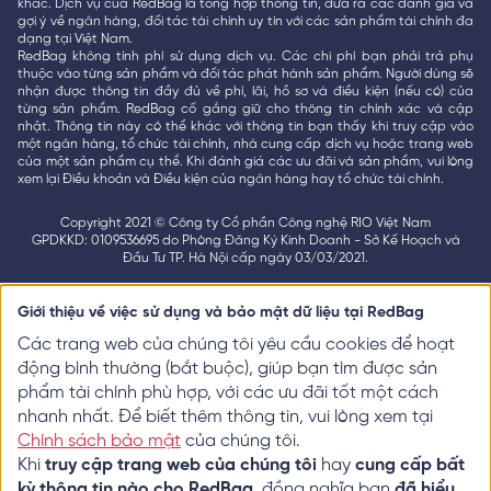
khác. Dịch vụ của RedBag là tổng hợp thông tin, đưa ra các đánh giá và
gợi ý về ngân hàng, đối tác tài chính uy tín với các sản phẩm tài chính đa
dạng tại Việt Nam.
RedBag không tính phí sử dụng dịch vụ. Các chi phí bạn phải trả phụ
thuộc vào từng sản phẩm và đối tác phát hành sản phẩm. Người dùng sẽ
nhận được thông tin đầy đủ về phí, lãi, hồ sơ và điều kiện (nếu có) của
từng sản phẩm. RedBag cố gắng giữ cho thông tin chính xác và cập
nhật. Thông tin này có thể khác với thông tin bạn thấy khi truy cập vào
một ngân hàng, tổ chức tài chính, nhà cung cấp dịch vụ hoặc trang web
của một sản phẩm cụ thể. Khi đánh giá các ưu đãi và sản phẩm, vui lòng
xem lại Điều khoản và Điều kiện của ngân hàng hay tổ chức tài chính.
Copyright 2021 © Công ty Cổ phần Công nghệ RIO Việt Nam
GPDKKD: 0109536695 do Phòng Đăng Ký Kinh Doanh - Sở Kế Hoạch và
Đầu Tư TP. Hà Nội cấp ngày 03/03/2021.
Giới thiệu về việc sử dụng và bảo mật dữ liệu tại RedBag
Các trang web của chúng tôi yêu cầu cookies để hoạt
động bình thường (bắt buộc), giúp bạn tìm được sản
phẩm tài chính phù hợp, với các ưu đãi tốt một cách
nhanh nhất. Để biết thêm thông tin, vui lòng xem tại
Chính sách bảo mật
của chúng tôi.
Khi
truy cập trang web của chúng tôi
hay
cung cấp bất
kỳ thông tin nào cho RedBag
, đồng nghĩa bạn
đã hiểu