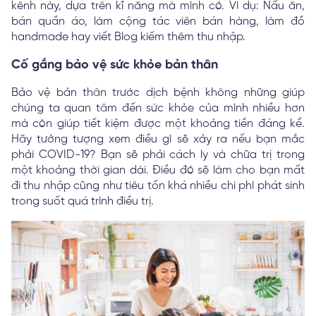
kênh này, dựa trên kĩ năng mà mình có. Ví dụ: Nấu ăn,
bán quần áo, làm cộng tác viên bán hàng, làm đồ
handmade hay viết Blog kiếm thêm thu nhập.
Cố gắng bảo vệ sức khỏe bản thân
Bảo vệ bản thân trước dịch bệnh không những giúp
chúng ta quan tâm đến sức khỏe của mình nhiều hơn
mà còn giúp tiết kiệm được một khoảng tiền đáng kể.
Hãy tưởng tượng xem điều gì sẽ xảy ra nếu bạn mắc
phải COVID-19? Bạn sẽ phải cách ly và chữa trị trong
một khoảng thời gian dài. Điều đó sẽ làm cho bạn mất
đi thu nhập cũng như tiêu tốn khá nhiều chi phí phát sinh
trong suốt quá trình điều trị.