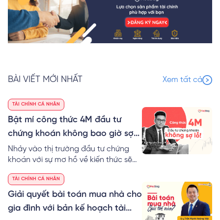
BÀI VIẾT MỚI NHẤT
Xem tất cả
TÀI CHÍNH CÁ NHÂN
Bật mí công thức 4M đầu tư
chứng khoán không bao giờ sợ
lỗ
Nhảy vào thị trường đầu tư chứng
khoán với sự mơ hồ về kiến thức sẽ
khiến cho người trẻ gặp phải những
TÀI CHÍNH CÁ NHÂN
thất bại không đáng có. Hãy cẩn
thận!
Giải quyết bài toán mua nhà cho
gia đình với bản kế hoạch tài