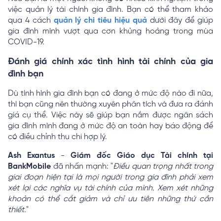
việc quản lý tài chính gia đình. Bạn có thể tham khảo
qua 4 cách
quản lý chi tiêu hiệu quả
dưới đây để giúp
gia đình mình vượt qua cơn khủng hoảng trong mùa
COVID-19.
Đánh giá chính xác tình hình tài chính của gia
đình bạn
Dù tình hình gia đình bạn có đang ở mức độ nào đi nữa,
thì bạn cũng nên thường xuyên phân tích và đưa ra đánh
giá cụ thể. Việc này sẽ giúp bạn nắm được ngân sách
gia đình mình đang ở mức độ an toàn hay báo động để
có điều chỉnh thu chi hợp lý.
Ash Exantus
-
Giám đốc Giáo dục Tài chính tại
BankMobile
đã nhấn mạnh: "
Điều quan trọng nhất trong
giai đoạn hiện tại là mọi người trong gia đình phải xem
xét lại các nghĩa vụ tài chính của mình. Xem xét những
khoản có thể cắt giảm và chỉ ưu tiên những thứ cần
thiết.
"