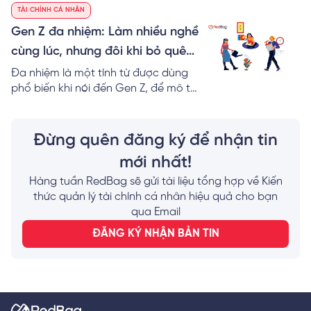
TÀI CHÍNH CÁ NHÂN
một con đường dài và đầy khó khăn
thách mới.
đối với người trẻ. Hình thành những
Gen Z đa nhiệm: Làm nhiều nghề
thói quen tài chính đúng đắn ngay từ
cùng lúc, nhưng đôi khi bỏ quên
sớm là một cách đơn giản và hữu ích
việc tối ưu tài chính cá nhân
Đa nhiệm là một tính từ được dùng
để người trẻ sớm thành công trong
phổ biến khi nói đến Gen Z, để mô tả
mục tiêu đạt được trạng thái tự do
khả năng đảm nhiệm nhiều công
tài chính.
việc, trong nhiều lĩnh vực khác nhau
cùng một lúc. Đây là một trong
Đừng quên đăng ký để nhận tin
những đặc điểm giúp cho Gen Z nổi
mới nhất!
bật hơn những thế hệ trước. Đa
nhiệm, năng động, tự tin, sáng tạo là
Hàng tuần RedBag sẽ gửi tài liệu tổng hợp về Kiến
một bộ những tính từ gắn liền với
thức quản lý tài chính cá nhân hiệu quả cho bạn
Gen Z. Trong bài viết này, chúng ta
qua Email
sẽ cùng khám phá tính đa nhiệm của
ĐĂNG KÝ NHẬN BẢN TIN
Gen Z trong công việc.