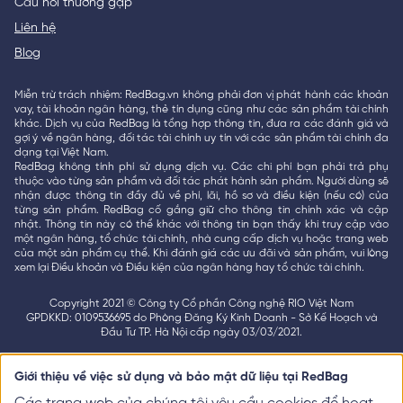
Câu hỏi thường gặp
Liên hệ
Blog
Miễn trừ trách nhiệm: RedBag.vn không phải đơn vị phát hành các khoản
vay, tài khoản ngân hàng, thẻ tín dụng cũng như các sản phẩm tài chính
khác. Dịch vụ của RedBag là tổng hợp thông tin, đưa ra các đánh giá và
gợi ý về ngân hàng, đối tác tài chính uy tín với các sản phẩm tài chính đa
dạng tại Việt Nam.
RedBag không tính phí sử dụng dịch vụ. Các chi phí bạn phải trả phụ
thuộc vào từng sản phẩm và đối tác phát hành sản phẩm. Người dùng sẽ
nhận được thông tin đầy đủ về phí, lãi, hồ sơ và điều kiện (nếu có) của
từng sản phẩm. RedBag cố gắng giữ cho thông tin chính xác và cập
nhật. Thông tin này có thể khác với thông tin bạn thấy khi truy cập vào
một ngân hàng, tổ chức tài chính, nhà cung cấp dịch vụ hoặc trang web
của một sản phẩm cụ thể. Khi đánh giá các ưu đãi và sản phẩm, vui lòng
xem lại Điều khoản và Điều kiện của ngân hàng hay tổ chức tài chính.
Copyright 2021 © Công ty Cổ phần Công nghệ RIO Việt Nam
GPDKKD: 0109536695 do Phòng Đăng Ký Kinh Doanh - Sở Kế Hoạch và
Đầu Tư TP. Hà Nội cấp ngày 03/03/2021.
Giới thiệu về việc sử dụng và bảo mật dữ liệu tại RedBag